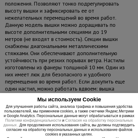
положения. Позволяют тонко подрегулировать
высоту вышки и зафиксировать ее от
нежелательных перемещений во время работ.
Данную модель вышки можно доращивать по
высоте дополнительными секциями до 19
метров (не входят в стоимость). Секции вышки
снабжены диагональными металлическими
стяжками. Они обеспечивают дополнительную
устойчивость при резких порывах ветра. Настилы
изготовлены из фанеры толщиной 10 мм. Один из
них имеет люк для безопасного и удобного
перемещения во время работ. Если докупить еще
один настил, можно работать вдвоем: вышка
выдерживает вес до 250 кг.
Мы используем Cookie
Для улучшения работы сайта, анализа трафика и повышения удобства
ВАЖНО:
при высоте вышки более 5 метров
пользователей, мы применяем cookies, а также счетчики Яндекс.Метрики
рекомендуем использовать комплект
и Google Analytics. Персональные данные могут обрабатываться в рамках
Политики конфиденциальности
и
Согласия на обработку персональных
стабилизаторов
для обеспечения лучшей
данных
. Для продолжения использования сайта, вы должны подтвердить
согласие на обработку персональных данных и использование файлов
устойчивости и безопасности проводимых на
cookies в указанных целях.