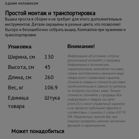
одним человеком
Простой монтаж и транспортировка
Вышка проста в сборке и не требует для этого дополнительных
инструментов. Детали окрашены в разные цвета, что позволяет
быстро и безошибочно собрать вышку. Компактна при хранении и
транспортировке
Внимание!
Упаковка
Ширина, см
130
Информацию об условиях отпуска
(реализации) уточняйте у продавца.
Информация о технических
Высота, см
45
характеристиках, комплекте поставки,
стране изготовления и внешнем виде
Длина, см
260
товара носит справочный характер.
Стоимость товара и стоимость доставки
Вес, кг
106.9
приблизительная и зависит от региона,
из которого поступил заказ. Точную
стоимость уточняйте у продавца. Вся
Единица
Штука
информация о товарах на сайте
prom23.ru носит справочный характер
товара
и не является публичной офертой в
соответствии с пунктом 2 статьи 437 ГК
РФ. Убедительно просим Вас при
покупке проверять наличие желаемых
функций и характеристик.
Может понадобиться