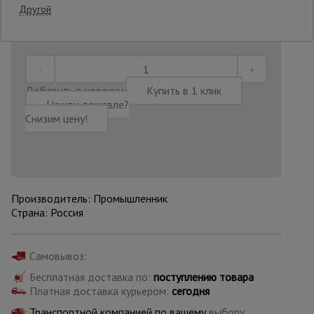
Другой
Последнее обновление цены: 06.08.2026
09:47:22
Опалубка
Добавить в корзину
Купить в 1 клик
Вибротехника
для
Нашли дешевле?
строительства
Снизим цену!
Оборудование
для работы с
арматурой
Производитель: Промышленник
Страна: Россия
Оборудование
для бетонных
работ
Самовывоз:
Бесплатная доставка по:
поступлению товара
Платная доставка курьером:
сегодня
Техника
Транспортной компанией по вашему
выбору