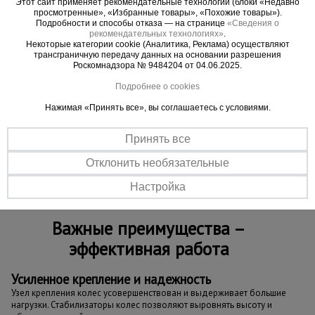
вышке работ.
Этот сайт применяет рекомендательные технологии (блоки «Недавно
просмотренные», «Избранные товары», «Похожие товары»).
Обращаем ваше внимание, что в процессе
Подробности и способы отказа — на странице
«Сведения о
транспортировки вышка может получить
рекомендательных технологиях»
.
Некоторые категории cookie (Аналитика, Реклама) осуществляют
визуальные потертости, царапины и прочее, что
трансграничную передачу данных на основании разрешения
никак не влияет на ее эксплуатационные
Роскомнадзора № 9484204 от 04.06.2025.
характеристики и не признается браком.
Подробнее о cookies
Нажимая «Принять все», вы соглашаетесь с условиями.
ВНИМАНИЕ !!!
Данная модель вышки с
измененным конструктивом не совместима для
Принять все
наращивания с вышками ВСП "Промышленник",
произведенными до 01.10.2023 г.
Отклонить необязательные
Настройка
Важные преимущества –
эффективная работа
Усиленное крепление и надежность
Узел крепления колес усовершенствован и выдерживает большие
нагрузки. Стабилизаторы колес позволяют выровнять высоту и