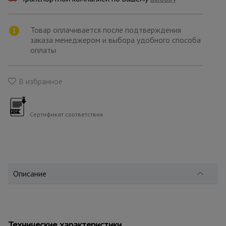
для
склада
Товар оплачивается после подтверждения
заказа менеджером и выбора удобного способа
Тачки
оплаты
строительные
и садовые
В избранное
Лестницы
и
стремянки
Сертификат соответствия
Штукатурные
комплекты
Описание
Сварочные
аппараты
Технические характеристики