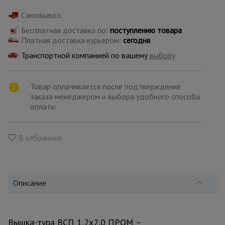
для
склада
Самовывоз:
Бесплатная доставка по:
поступлению товара
Платная доставка курьером:
сегодня
Тачки
строительные
Транспортной компанией по вашему
выбору
и садовые
Товар оплачивается после подтверждения
заказа менеджером и выбора удобного способа
Лестницы
и
оплаты
стремянки
В избранное
Штукатурные
комплекты
Описание
Сварочные
аппараты
Вышка-тура ВСП 1,2x2,0 ПРОМ –