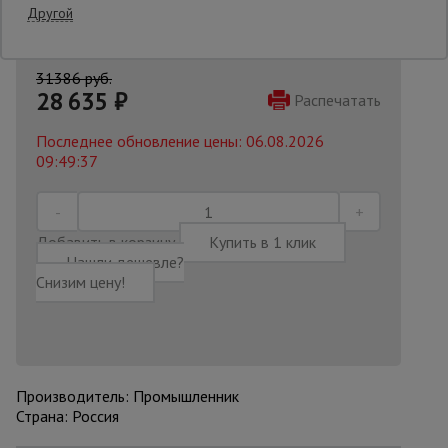
Другой
Опалубка
31386 руб.
28 635
₽
Распечатать
Вибротехника
Последнее обновление цены: 06.08.2026
для
строительства
09:49:37
Оборудование
Добавить в корзину
Купить в 1 клик
для работы с
арматурой
Нашли дешевле?
Снизим цену!
Оборудование
для бетонных
работ
Производитель: Промышленник
Страна: Россия
Техника