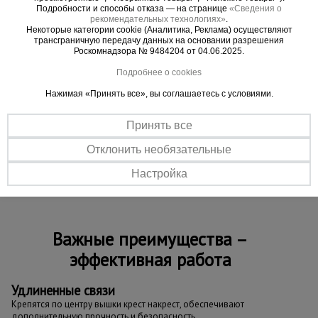
вентиляции, освещения, рекламы, отделке
Подробности и способы отказа — на странице
«Сведения о
рекомендательных технологиях»
.
фасадов и интерьеров. Идеальна для работы в
Некоторые категории cookie (Аналитика, Реклама) осуществляют
стеснённых условиях: в подъездах, коридорах, на
трансграничную передачу данных на основании разрешения
Роскомнадзора № 9484204 от 04.06.2025.
лестничных площадках и узких проходах.
Преимущества:
Подробнее о cookies
Нажимая «Принять все», вы соглашаетесь с условиями.
- Компактная база для узких пространств.
- Прочная стальная конструкция с
Принять все
антикоррозийным покрытием.
Отклонить необязательные
- Простая сборка без инструментов.
- Винтовые домкраты для устойчивости на
Настройка
неровностях.
Важные преимущества –
эффективная работа
Удлиненные связи
Крепятся по центру вышки крест накрест, обеспечивают
дополнительную прочность и безопасность