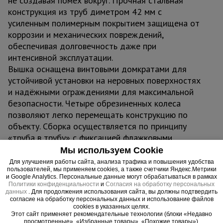
не создавая помех вокруг. Прочная стальная
конструкция из труб диметром 42 мм с
усиленным полимерным покрытием защищена от
коррозии и механических повреждений,
обеспечивая долговечность даже при
интенсивной эксплуатации.
Вышка оснащена винтовыми домкратами для
устойчивой установки на неровных поверхностях
и надёжными ограждениями для максимальной
безопасности. Четыре обрезиненных колеса
позволяют легко перемещать конструкцию по
объекту. Сборка осуществляется по принципу
«труба в трубу» с фиксацией флажковыми
замками — без инструментов и специальных
Мы используем Cookie
навыков. Грузоподъёмность до 250 кг
Для улучшения работы сайта, анализа трафика и повышения удобства
пользователей, мы применяем cookies, а также счетчики Яндекс.Метрики
обеспечивает комфортную работу с
и Google Analytics. Персональные данные могут обрабатываться в рамках
инструментами и материалами.
Политики конфиденциальности
и
Согласия на обработку персональных
данных
. Для продолжения использования сайта, вы должны подтвердить
Область применения:
согласие на обработку персональных данных и использование файлов
Вышка-тура ВСП 1,2x2,0 ПРОМ, 5.2 м
cookies в указанных целях.
Этот сайт применяет рекомендательные технологии (блоки «Недавно
применяется в строительстве, ремонте, монтаже
просмотренные», «Избранные товары», «Похожие товары»).