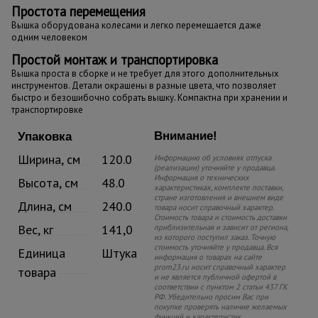
Простота перемещения
Вышка оборудована колесами и легко перемещается даже
одним человеком
Простой монтаж и транспортировка
Вышка проста в сборке и не требует для этого дополнительных
инструментов. Детали окрашены в разные цвета, что позволяет
быстро и безошибочно собрать вышку. Компактна при хранении и
транспортировке
Внимание!
Упаковка
Ширина, см
120.0
Информацию об условиях отпуска
(реализации) уточняйте у продавца.
Информация о технических
Высота, см
48.0
характеристиках, комплекте поставки,
стране изготовления и внешнем виде
Длина, см
240.0
товара носит справочный характер.
Стоимость товара и стоимость доставки
Вес, кг
141,0
приблизительная и зависит от региона,
из которого поступил заказ. Точную
стоимость уточняйте у продавца. Вся
Единица
Штука
информация о товарах на сайте
prom23.ru носит справочный характер
товара
и не является публичной офертой в
соответствии с пунктом 2 статьи 437 ГК
РФ. Убедительно просим Вас при
покупке проверять наличие желаемых
функций и характеристик.