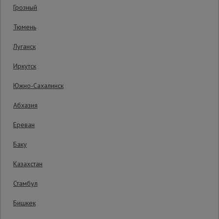
Грозный
Код товара:
ВПП1252
0 отзывов
Сетка,
Тюмень
тенты,
Гарантия производителя: 1 год
брезенты
Луганск
Иркутск
Строительные
подъемники
Южно-Сахалинск
Абхазия
Грузоподъемное
оборудование
Ереван
Баку
Каталог
Мусоропровод
Казахстан
строительный
всех
товаров
Стамбул
Бишкек
Фанера
ламинированная