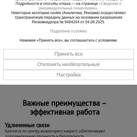
вентиляции, освещения, рекламы, отделке
Подробности и способы отказа — на странице
«Сведения о
рекомендательных технологиях»
.
фасадов и интерьеров. Идеальна для работы в
Некоторые категории cookie (Аналитика, Реклама) осуществляют
стеснённых условиях: в подъездах, коридорах, на
трансграничную передачу данных на основании разрешения
Роскомнадзора № 9484204 от 04.06.2025.
лестничных площадках и узких проходах.
Преимущества:
Подробнее о cookies
Нажимая «Принять все», вы соглашаетесь с условиями.
- Компактная база для узких пространств.
- Прочная стальная конструкция с
Принять все
антикоррозийным покрытием.
Отклонить необязательные
- Простая сборка без инструментов.
- Винтовые домкраты для устойчивости на
Настройка
неровностях.
Важные преимущества –
эффективная работа
Удлиненные связи
Крепятся по центру вышки крест накрест, обеспечивают
дополнительную прочность и безопасность