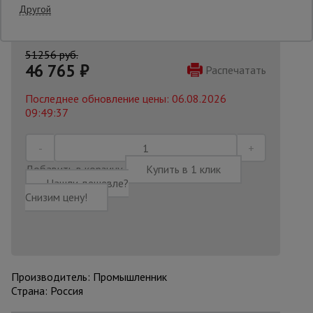
Другой
Опалубка
51256 руб.
46 765
₽
Распечатать
Вибротехника
Последнее обновление цены: 06.08.2026
для
строительства
09:49:37
Оборудование
Добавить в корзину
Купить в 1 клик
для работы с
арматурой
Нашли дешевле?
Снизим цену!
Оборудование
для бетонных
работ
Производитель: Промышленник
Страна: Россия
Техника