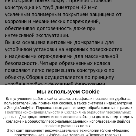
не создавая помех вокруг. Прочная стальная
конструкция из труб диметром 42 ммс
усиленным полимерным покрытием защищена от
коррозии и механических повреждений,
обеспечивая долговечность даже при
интенсивной эксплуатации.
Вышка оснащена винтовыми домкратами для
устойчивой установки на неровных поверхностях
и надёжными ограждениями для максимальной
безопасности. Четыре обрезиненных колеса
позволяют легко перемещать конструкцию по
объекту. Сборка осуществляется по принципу
«труба в трубу» с фиксацией флажковыми
замками — без инструментов и специальных
Мы используем Cookie
навыков. Грузоподъёмность до 250 кг
Для улучшения работы сайта, анализа трафика и повышения удобства
пользователей, мы применяем cookies, а также счетчики Яндекс.Метрики
обеспечивает комфортную работу с
и Google Analytics. Персональные данные могут обрабатываться в рамках
инструментами и материалами.
Политики конфиденциальности
и
Согласия на обработку персональных
данных
. Для продолжения использования сайта, вы должны подтвердить
Область применения:
согласие на обработку персональных данных и использование файлов
Вышка-тура ВСП 1,2x2,0 ПРОМ, 11.2 м
cookies в указанных целях.
Этот сайт применяет рекомендательные технологии (блоки «Недавно
применяется в строительстве, ремонте, монтаже
просмотренные», «Избранные товары», «Похожие товары»).