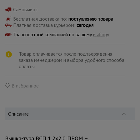
для
склада
Самовывоз:
Бесплатная доставка по:
поступлению товара
Платная доставка курьером:
сегодня
Тачки
строительные
Транспортной компанией по вашему
выбору
и садовые
Товар оплачивается после подтверждения
заказа менеджером и выбора удобного способа
Лестницы
и
оплаты
стремянки
В избранное
Штукатурные
комплекты
Описание
Сварочные
аппараты
Вышка-тура ВСП 1,2x2,0 ПРОМ –