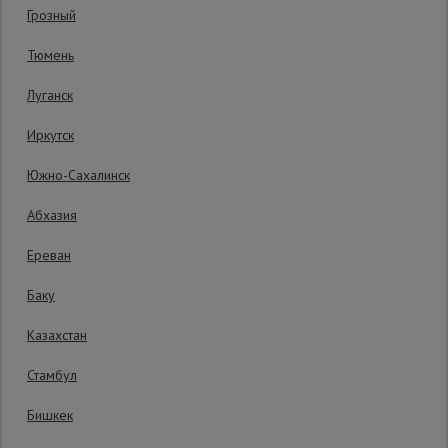
Грозный
Код товара:
ВПП12112
0 отзывов
Сетка,
Тюмень
тенты,
Гарантия производителя: 1 год
брезенты
Луганск
Иркутск
Строительные
подъемники
Южно-Сахалинск
Абхазия
Грузоподъемное
оборудование
Ереван
Баку
Каталог
Мусоропровод
Казахстан
строительный
всех
товаров
Стамбул
Бишкек
Фанера
ламинированная