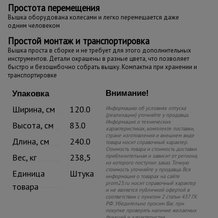
Простота перемещения
Вышка оборудована колесами и легко перемещается даже
одним человеком
Простой монтаж и транспортировка
Вышка проста в сборке и не требует для этого дополнительных
инструментов. Детали окрашены в разные цвета, что позволяет
быстро и безошибочно собрать вышку. Компактна при хранении и
транспортировке
Внимание!
Упаковка
Ширина, см
120.0
Информацию об условиях отпуска
(реализации) уточняйте у продавца.
Информация о технических
Высота, см
83.0
характеристиках, комплекте поставки,
стране изготовления и внешнем виде
Длина, см
240.0
товара носит справочный характер.
Стоимость товара и стоимость доставки
Вес, кг
238,5
приблизительная и зависит от региона,
из которого поступил заказ. Точную
стоимость уточняйте у продавца. Вся
Единица
Штука
информация о товарах на сайте
prom23.ru носит справочный характер
товара
и не является публичной офертой в
соответствии с пунктом 2 статьи 437 ГК
РФ. Убедительно просим Вас при
покупке проверять наличие желаемых
функций и характеристик.