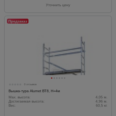
Уточнить цену
Опалубка
Вибротехника
для
строительства
Оборудование
для работы с
арматурой
0 отзывов
Оборудование
для бетонных
Вышка-тура Alumet ВТ8, Н=4м
работ
Max. высота:
4,05 м.
Достигаемая высота:
4,96 м.
Вес:
60,5 кг.
Техника