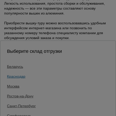
Легкость использования, простота сборки и обслуживания,
надежность — все эти параметры составляют основу
популярности вышек из алюминия.
Приобрести вышку-туру можно воспользовавшись удобным
интерфейсом интернет-магазина или позвонить по
указанному номеру телефона специалисту компании для
обсуждения условий заказа и покупки.
Выберите склад отгрузки
Беларусь
Каталог товаров
О компании
Краснодар
Аренда оборудования
Москва
Франшиза
Доставка
Ростов-на-Дону
Контакты
Статьи
Санкт-Петербург
Защитные конструкции
Единая справочная
Симферополь