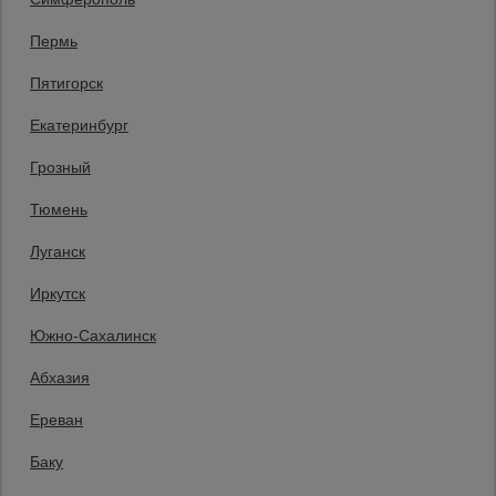
8 (800) 200-25-90
Пермь
Заказать звонок
Пятигорск
бесплатно по России
Краснодар
Екатеринбург
+7 (861) 225-00-90
Заказать звонок
Грозный
Пн-Пт: с 8:00 до 17:00,
Тюмень
Сб: с 09:00 до 15:00,
Вс: выходной
Луганск
Мы в социальных сетях:
Иркутск
Принимаем к оплате
Южно-Сахалинск
Абхазия
Все права защищены и охраняются законом. © 2008-2026 ООО
Ереван
«Промышленник» Продажа строительных конструкций и другого
оборудования в нашей компании. Информация на сайте www.prom23.ru
не является публичной офертой
Баку
Вы принимаете условия политики в отношении обработки персональных
данных и пользовательского соглашения каждый раз, когда оставляете