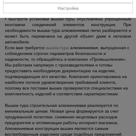
Обширная платформа позволяет складировать необходимый
Тепловые
в работе инструмент и материалы. При этом устойчивость
Настройка
пушки
конструкции сохраняется на высоком прежнем уровне;
• Быстрота установки вышки-туры обусловлена упрощенным
монтажом соединений элементов конструкции. При
необходимости вышка-тура алюминиевая легко разбирается и
Металл и
может быть перевезена на другой объект даже в легковом
металлообработка
автомобиле.
Если вам требуется
вышка-тура
алюминиевая, выпущенная с
соблюдением строгих параметров безопасности и
надежности, то обращайтесь в компанию «Промышленник».
Мы работаем напрямую с производителями и готовы
предоставить необходимую документацию на изделие,
подтверждающие его качество. Компания ориентирована на
наиболее полное удовлетворение требований клиента,
поэтому все поставки вышек проверяются специалистами на
комплектность изделий и соответствие характеристикам.
Вышка-тура строительная алюминиевая реализуется по
минимальным ценам. Низкая цена формируется за счет
продуманной логистики, снижения нецелевых расходов
предприятия и оптимизации работы интернет-магазина.
Алюминиевые конструкции вышек являются самым
востребованным изделием среди подобных предложений.