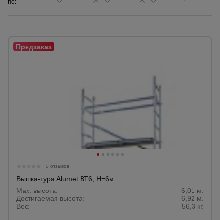
по:
Сетка,
тенты,
брезенты
Строительные
подъемники
Грузоподъемное
оборудование
Каталог
Мусоропровод
0 отзывов
строительный
всех
товаров
Вышка-тура Alumet ВТ6, Н=6м
Max. высота:
6,01 м.
Достигаемая высота:
6,92 м.
Фанера
Вес:
56,3 кг.
ламинированная