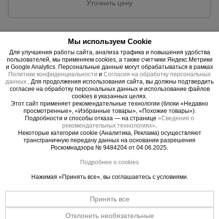
для
Уточнить цену
склада
Мы используем Cookie
Тачки
строительные
Для улучшения работы сайта, анализа трафика и повышения удобства
и садовые
пользователей, мы применяем cookies, а также счетчики Яндекс.Метрики
Вышка тура строительная алюминиевая
и Google Analytics. Персональные данные могут обрабатываться в рамках
передвижная
Политики конфиденциальности
и
Согласия на обработку персональных
данных
. Для продолжения использования сайта, вы должны подтвердить
Как применять Вышка тура строительную алюминиевую
согласие на обработку персональных данных и использование файлов
передвижную:
Вышка-тура алюминиевая передвижная
Лестницы
cookies в указанных целях.
и
имеет существенные отличия от обычных стремянок и
Этот сайт применяет рекомендательные технологии (блоки «Недавно
стремянки
лестниц. Благодаря небольшому весу и устойчивости
просмотренные», «Избранные товары», «Похожие товары»).
Подробности и способы отказа — на странице
«Сведения о
сформировались качественные потребительские
рекомендательных технологиях»
.
характеристики:
Некоторые категории cookie (Аналитика, Реклама) осуществляют
• Ускорение процесса проведения работ на высоте.
трансграничную передачу данных на основании разрешения
Штукатурные
Платформа вышки располагается рядом с горизонтальными
Роскомнадзора № 9484204 от 04.06.2025.
комплекты
поверхностями объекта, а перемещение конструкции
Подробнее о cookies
осуществляется только один работник без посторонней
помощи;
Нажимая «Принять все», вы соглашаетесь с условиями.
• Полная устойчивость конструкции на горизонтальных
Сварочные
аппараты
площадках. Фиксирующее устройство, обеспечивающее
Принять все
блокировку колес и дополнительные распорки, гарантируют
отсутствие опасных для рабочих колебаний конструкции.
Отклонить необязательные