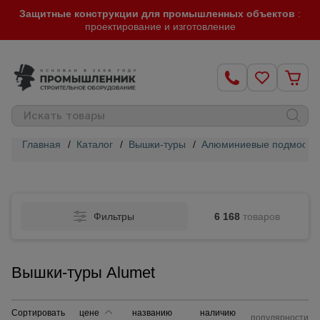
Защитные конструкции для промышленных объектов
:
проектирование и изготовление
Главная
/
Каталог
/
Вышки-туры
/
Алюминиевые подмости 
Строительные
леса
Фильтры
6 168
товаров
Вышки-
туры
Вышки-туры Alumet
Подмости
строительные
Сортировать
цене
названию
наличию
популярности