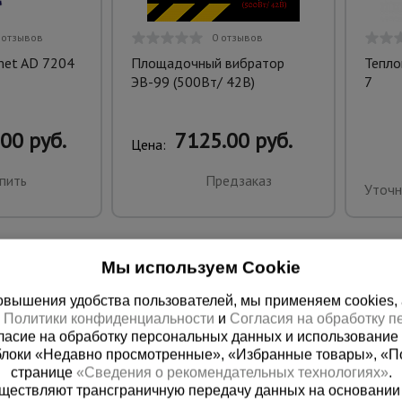
 отзывов
0 отзывов
met AD 7204
Площадочный вибратор
Тепло
ЭВ-99 (500Вт/ 42В)
7
00 руб.
7125.00 руб.
Цена:
пить
Предзаказ
Уточн
Мы используем Cookie
вышения удобства пользователей, мы применяем cookies, а 
х
Политики конфиденциальности
и
Согласия на обработку 
ласие на обработку персональных данных и использование 
блоки «Недавно просмотренные», «Избранные товары», «П
странице
«Сведения о рекомендательных технологиях»
.
существляют трансграничную передачу данных на основании