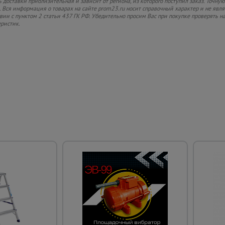
 доставки приблизительная и зависит от региона, из которого поступил заказ. Точную
 Вся информация о товарах на сайте prom23.ru носит справочный характер и не явл
твии с пунктом 2 статьи 437 ГК РФ. Убедительно просим Вас при покупке проверять
еристик.