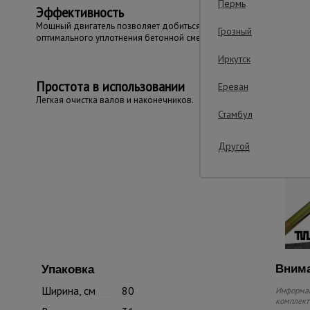
Пермь
Эффективность
Мощный двигатель позволяет добиться
Грозный
оптимального уплотнения бетонной смеси.
Иркутск
Простота в использовании
Ереван
Легкая очистка валов и наконечников.
Стамбул
Другой
Внима
Упаковка
Ширина, см
80
Информац
комплекте