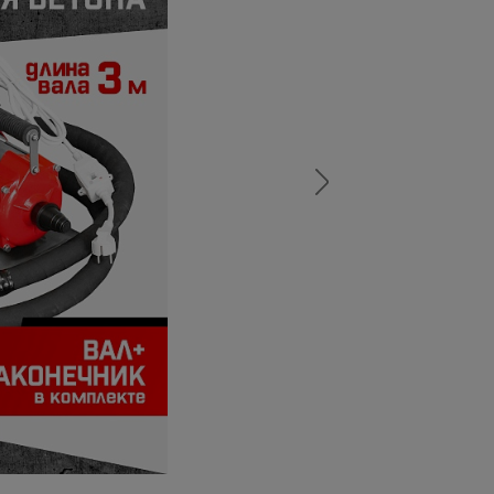
а
атурой
от