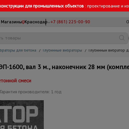
конструкции для промышленных объектов
: проектирование и и
Магазины
Краснодар
+7 (861) 225-00-90
О
браторы для бетона
/
Глубинные вибраторы
/
Глубинный вибратор дл
П-1600, вал 3 м., наконечник 28 мм (компле
тонной смеси
Гарантия производителя: 1 год