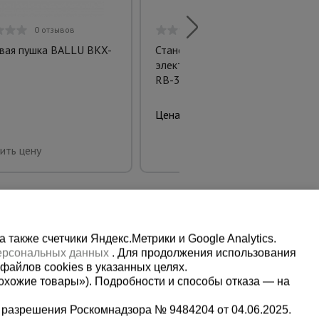
0 отзывов
0 отзывов
вая пушка BALLU BKX-
Станок для гибки арматуры
электрический мобильный
RB-32
104686.00 руб.
Цена:
Купить
ить цену
также счетчики Яндекс.Метрики и Google Analytics.
персональных данных
. Для продолжения использования
файлов cookies в указанных целях.
охожие товары»). Подробности и способы отказа — на
 разрешения Роскомнадзора № 9484204 от 04.06.2025.