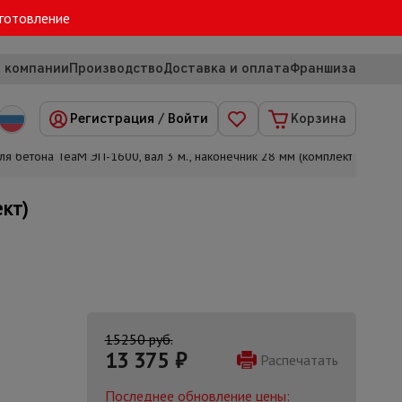
зготовление
 компании
Производство
Доставка и оплата
Франшиза
Регистрация
/
Войти
Корзина
я бетона TeaM ЭП-1600, вал 3 м., наконечник 28 мм (комплект)
кт)
15250 руб.
13 375
₽
Распечатать
Последнее обновление цены: