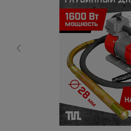
Опалубка
Вибротехника для строительств
Оборудование для работы с арм
Оборудование для бетонных раб
Техника для склада
Тачки строительные и садовые
Лестницы и стремянки
Штукатурные комплекты
Сварочные аппараты
Тепловые пушки
Металл и металлообработка