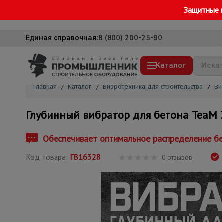
Защитные 
Единая справочная:
8 (800) 200-25-90
Каталог
Главная
/
Каталог
/
Вибротехника для строительства
/
Ви
Строительные леса
Глубинный вибратор для бетона TeaM Э
Вышки-туры
Подмости строительные
Обеспечивает оптимальное распределение бе
Сетка, тенты, брезенты
Код товара:
ГВ16328
0 отзывов
Строительные подъемники
Грузоподъемное оборудование
Мусоропровод строительный
Фанера ламинированная