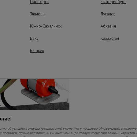
Пятигорск
Екатеринбург
Компактность
Свободно перемещае
Тюмень
Луганск
благодаря малым га
Южно-Сахалинск
Абхазия
Полный компле
Баку
Казахстан
Оборудование сразу 
использованию. В ком
Бишкек
и наконечник.
ние!
ию об условиях отпуска (реализации) уточняйте у продавца. Информация о техниче
 поставки, стране изготовления и внешнем виде товара носит справочный характер. 