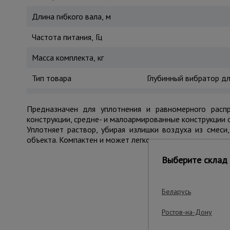
Длина гибкого вала, м
Частота питания, Гц
Масса комплекта, кг
Тип товара
Глубинный вибратор дл
Предназначен для уплотнения и равномерного расп
конструкции, средне- и малоармированные конструкции 
Уплотняет раствор, убирая излишки воздуха из смес
объекта. Компактен и может легко перемещаться по стр
Выберите склад 
Важные преим
Беларусь
Ростов-на-Дону