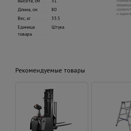
Высота, см
31
стоимость
продавца.
Длина, см
80
соответс
и характ
Вес, кг
33.5
Единица
Штука
товара
Рекомендуемые товары