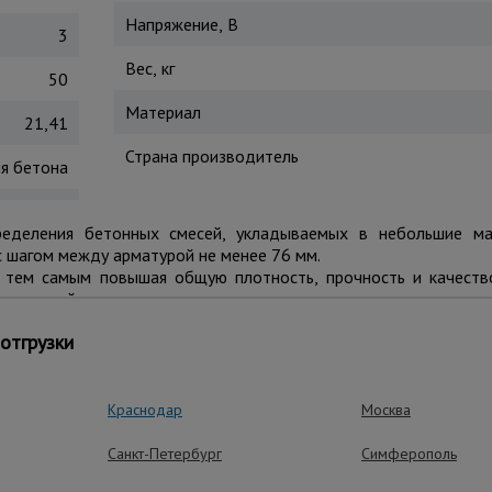
Напряжение, В
3
Вес, кг
50
Материал
21,41
Страна производитель
я бетона
ределения бетонных смесей, укладываемых в небольшие ма
с шагом между арматурой не менее 76 мм.
и, тем самым повышая общую плотность, прочность и качеств
оительной площадке для использования на новом месте.
отгрузки
ущества – эффективная работа
Краснодар
Москва
Санкт-Петербург
Симферополь