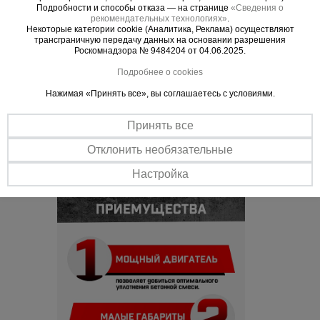
новом месте.
Подробности и способы отказа — на странице
«Сведения о
рекомендательных технологиях»
.
Некоторые категории cookie (Аналитика, Реклама) осуществляют
трансграничную передачу данных на основании разрешения
Роскомнадзора № 9484204 от 04.06.2025.
Важные преимущества –
Подробнее о cookies
эффективная работа
Нажимая «Принять все», вы соглашаетесь с условиями.
Эффективность
Принять все
Мощный двигатель позволяет добиться оптимального
Отклонить необязательные
уплотнения бетонной смеси.
Простота в использовании
Настройка
Легкая очистка валов и наконечников.