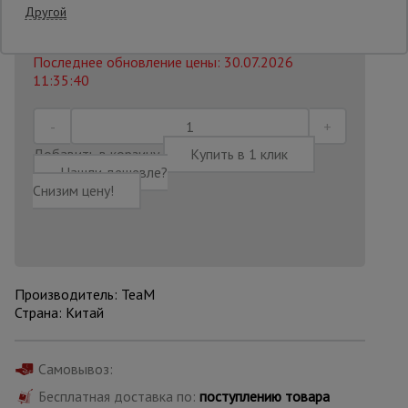
14040 руб.
Другой
12 315
₽
Распечатать
Опалубка
Последнее обновление цены: 30.07.2026
11:35:40
Вибротехника
для
строительства
Добавить в корзину
Купить в 1 клик
Нашли дешевле?
Снизим цену!
Оборудование
для работы с
арматурой
Производитель: TeaM
Оборудование
Страна: Китай
для бетонных
работ
Самовывоз:
Бесплатная доставка по:
поступлению товара
Техника