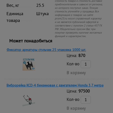
Стоимость товара и стоимость доставки
Вес, кг
25.5
приблизительная и зависит от региона,
из которого поступил заказ. Точную
стоимость уточняйте у продавца. Вся
Единица
Штука
информация о товарах на сайте
prom23.ru носит справочный характер
товара
и не является публичной офертой в
соответствии с пунктом 2 статьи 437 ГК
РФ. Убедительно просим Вас при
покупке проверять наличие желаемых
функций и характеристик.
Может понадобиться
Фиксатор арматуры стульчик 25 упаковка 1000 шт.
Цена:
870
Кол-во
В корзину
Виброрейка KCD-4 бензиновая с двигателем Honda 3,7 метра
Цена:
97500
Кол-во
В корзину