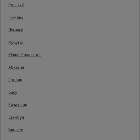
Код товара:
ГВ14328
0 отзывов
Грозный
Гарантия производителя: 1 год
Сетка,
Тюмень
тенты,
брезенты
Луганск
Иркутск
Строительные
подъемники
Южно-Сахалинск
Абхазия
Грузоподъемное
оборудование
Ереван
Баку
Каталог
Мусоропровод
Казахстан
строительный
всех
товаров
Стамбул
Бишкек
Фанера
ламинированная