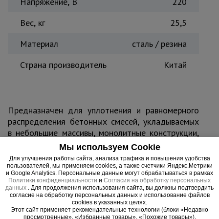
Напряжение, В
220
Вес, кг
25,5
Материал
сталь / резина
Страна производитель
Китай
Предназначен для уплотнения и равномерного
распределения бетонных смесей, укладываемых
в небольшие массивы, монолитные конструкции,
средне- и малоармированные конструкции с
Мы используем Cookie
шагом между арматурой не менее 76 мм.
Для улучшения работы сайта, анализа трафика и повышения удобства
Уплотняет раствор, убирая излишки воздуха из
пользователей, мы применяем cookies, а также счетчики Яндекс.Метрики
и Google Analytics. Персональные данные могут обрабатываться в рамках
смеси, тем самым повышая общую плотность,
Политики конфиденциальности
и
Согласия на обработку персональных
прочность и качество изготавливаемого объекта.
данных
. Для продолжения использования сайта, вы должны подтвердить
согласие на обработку персональных данных и использование файлов
Компактен и может легко перемещаться по
cookies в указанных целях.
строительной площадке для использования на
Этот сайт применяет рекомендательные технологии (блоки «Недавно
просмотренные», «Избранные товары», «Похожие товары»).