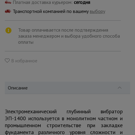
для
Платная доставка курьером:
сегодня
склада
Транспортной компанией по вашему
выбору
Тачки
Товар оплачивается после подтверждения
строительные
заказа менеджером и выбора удобного способа
и садовые
оплаты
Лестницы
В избранное
и
стремянки
Описание
Штукатурные
комплекты
Электромеханический глубинный вибратор
Сварочные
ЭП-1400 используется в монолитном частном и
аппараты
промышленном строительстве при закладке
фундамента различного уровня сложности и