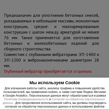
Предназначен для уплотнения бетонных смесей,
укладываемых в небольшие массивы, монолитные
конструкции, средне- и малоармированные
конструкции с шагом между арматурой не менее
76 мм. Также применяется для изготовления
бетонных и железобетонных изделий для
сборного строительства.
Совместим с глубинными вибраторами ЭП-1400 и
ЭП-2200 и вибронаконечниками диаметром 28
мм.
Глубинный вибратор приобретается отдельно.
Мы используем Cookie
Для улучшения работы сайта, анализа трафика и повышения удобства
пользователей, мы применяем cookies, а также счетчики Яндекс.Метрики
Важные преимущества –
и Google Analytics. Персональные данные могут обрабатываться в рамках
эффективная работа
Политики конфиденциальности
и
Согласия на обработку персональных
данных
. Для продолжения использования сайта, вы должны подтвердить
согласие на обработку персональных данных и использование файлов