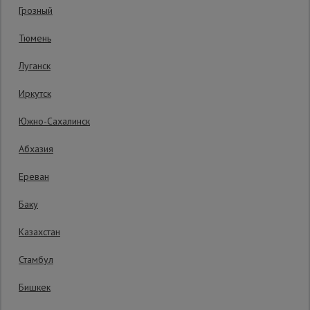
Грозный
Гарантия производителя: 1 год
Сетка,
Тюмень
тенты,
брезенты
Луганск
Иркутск
Строительные
подъемники
Южно-Сахалинск
Абхазия
Грузоподъемное
оборудование
Ереван
Баку
Каталог
Мусоропровод
Казахстан
строительный
всех
товаров
Стамбул
Бишкек
Фанера
ламинированная
5314 руб.