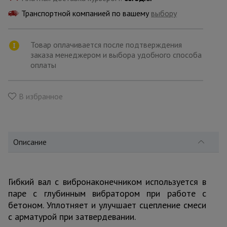
для
склада
Транспортной компанией по вашему
выбору
Товар оплачивается после подтверждения
Тачки
строительные
заказа менеджером и выбора удобного способа
и садовые
оплаты
В избранное
Лестницы
и
стремянки
Описание
Штукатурные
комплекты
Гибкий вал с вибронаконечником используется в
паре с глубинным вибратором при работе с
Сварочные
аппараты
бетоном. Уплотняет и улучшает сцепление смеси
с арматурой при затвердевании.