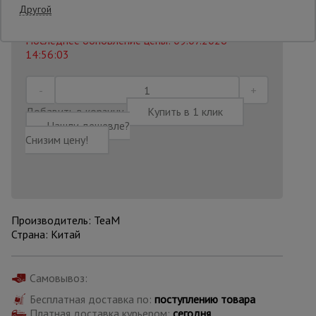
4 662
₽
Другой
Распечатать
Последнее обновление цены: 09.07.2026
Опалубка
14:56:03
Вибротехника
для
Добавить в корзину
Купить в 1 клик
строительства
Нашли дешевле?
Снизим цену!
Оборудование
для работы с
арматурой
Производитель: TeaM
Страна: Китай
Оборудование
для бетонных
работ
Самовывоз:
Бесплатная доставка по:
поступлению товара
Техника
Платная доставка курьером:
сегодня