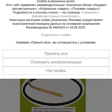
cookies в указанных целях.
Совместимость
Этот сайт применяет рекомендательные технологии (блоки «Недавно
Подходит к глубинным вибраторам различной мощности. Можно
просмотренные», «Избранные товары», «Похожие товары»).
использовать сменные вибронаконечники.
Подробности и способы отказа — на странице
«Сведения о
рекомендательных технологиях»
.
Простая эксплуатация
Некоторые категории cookie (Аналитика, Реклама) осуществляют
трансграничную передачу данных на основании разрешения
Легко моется и очищается без применения дополнительных
Роскомнадзора № 9484204 от 04.06.2025.
спецсредств.
Подробнее о cookies
Нажимая «Принять все», вы соглашаетесь с условиями.
Принять все
Отклонить необязательные
Настройка