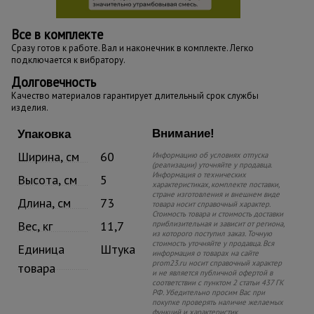
Все в комплекте
Сразу готов к работе. Вал и наконечник в комплекте. Легко
подключается к вибратору.
Долговечность
Качество материалов гарантирует длительный срок службы
изделия.
Внимание!
Упаковка
Ширина, см
60
Информацию об условиях отпуска
(реализации) уточняйте у продавца.
Информация о технических
Высота, см
5
характеристиках, комплекте поставки,
стране изготовления и внешнем виде
Длина, см
73
товара носит справочный характер.
Стоимость товара и стоимость доставки
Вес, кг
11,7
приблизительная и зависит от региона,
из которого поступил заказ. Точную
стоимость уточняйте у продавца. Вся
Единица
Штука
информация о товарах на сайте
prom23.ru носит справочный характер
товара
и не является публичной офертой в
соответствии с пунктом 2 статьи 437 ГК
РФ. Убедительно просим Вас при
покупке проверять наличие желаемых
функций и характеристик.