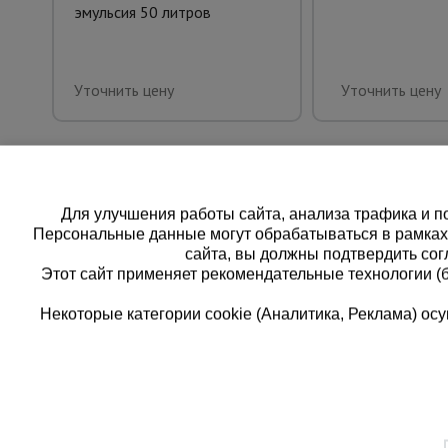
эмульсия 50 литров
Уточнить цену
Уточнить цену
Для улучшения работы сайта, анализа трафика и по
Персональные данные могут обрабатываться в рамка
сайта, вы должны подтвердить сог
Этот сайт применяет рекомендательные технологии (
Некоторые категории cookie (Аналитика, Реклама) о
Каталог товаров
Еди
О компании
8 
Аренда оборудования
Франшиза
Зак
Доставка
Контакты
бес