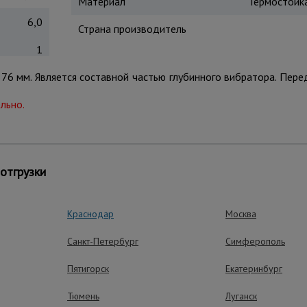
Материал
Термостойка
6,0
Страна производитель
1
 76 мм. Является составной частью глубинного вибратора. Пер
льно.
отгрузки
ущества – эффективная работа
Краснодар
Москва
Санкт-Петербург
Симферополь
Простая эксплу
Легко очищается, не 
Пятигорск
Екатеринбург
специальных средств
просто заменить.
Тюмень
Луганск