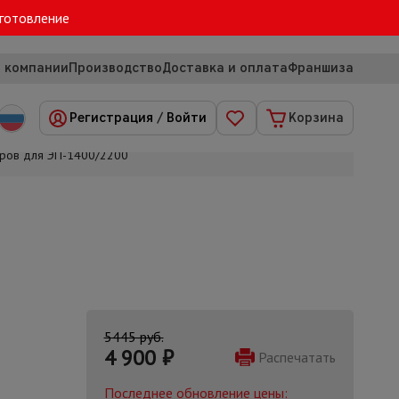
зготовление
 компании
Производство
Доставка и оплата
Франшиза
Регистрация
/
Войти
Корзина
тров для ЭП-1400/2200
5445 руб.
4 900
₽
Распечатать
Последнее обновление цены: