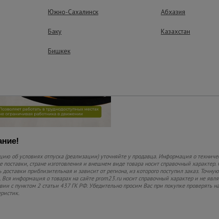
Южно-Сахалинск
Абхазия
Совместимость
Подходит к глубинн
Баку
Казахстан
различной мощности.
без помощи спецсред
Бишкек
ние!
ию об условиях отпуска (реализации) уточняйте у продавца. Информация о техниче
 поставки, стране изготовления и внешнем виде товара носит справочный характер. 
 доставки приблизительная и зависит от региона, из которого поступил заказ. Точную
 Вся информация о товарах на сайте prom23.ru носит справочный характер и не явл
твии с пунктом 2 статьи 437 ГК РФ. Убедительно просим Вас при покупке проверять
еристик.