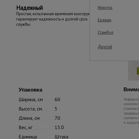
Надежный
Иркутск
Простая, испытанная временем конструкция
гарантирует надежность и долгий срок
Ереван
службы.
Стамбул
Другой
Внима
Упаковка
Ширина, см
60
Информац
комплекте
Высота, см
5
стоимость
продавца.
Длина, см
70
соответс
и характ
Вес, кг
13.0
Единица
Штука