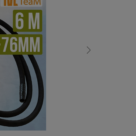
а
атурой
от