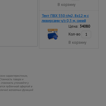
В корзину
ым вибраторам
Тент ПВХ 550 г/м2, 8х12 м с
 Легко устанавливается
люверсами ч/з 0,5 м, синий
ств.
Цена:
34080
Кол-во
В корзину
ских характеристиках,
Стоимость товара и
 стоимость уточняйте у
яется публичной офертой в
 наличие желаемых функций