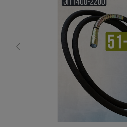
Опалубка
Вибротехника для строительств
Оборудование для работы с арм
Оборудование для бетонных раб
Техника для склада
Тачки строительные и садовые
Лестницы и стремянки
Штукатурные комплекты
Сварочные аппараты
Тепловые пушки
Металл и металлообработка