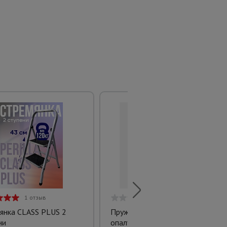
1 отзыв
0 отзывов
янка CLASS PLUS 2
Пружинный зажим для
ни
опалубки TVT усиленный