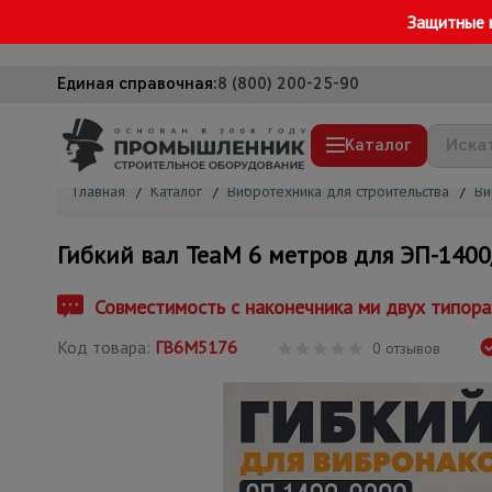
Защитные 
Единая справочная:
8 (800) 200-25-90
Каталог
Главная
/
Каталог
/
Вибротехника для строительства
/
Ви
Строительные леса
Гибкий вал TeaM 6 метров для ЭП-1400
Вышки-туры
Подмости строительные
Совместимость с наконечника ми двух типораз
Сетка, тенты, брезенты
Код товара:
ГВ6М5176
0 отзывов
Строительные подъемники
Грузоподъемное оборудование
Мусоропровод строительный
Фанера ламинированная