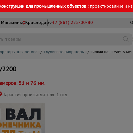
конструкции для промышленных объектов
: проектирование и и
Магазины
Краснодар
+7 (861) 225-00-90
О
браторы для бетона
/
Глубинные вибраторы
/
Гибкий вал TeaM 6 ме
/2200
меров: 51 и 76 мм.
Гарантия производителя: 1 год