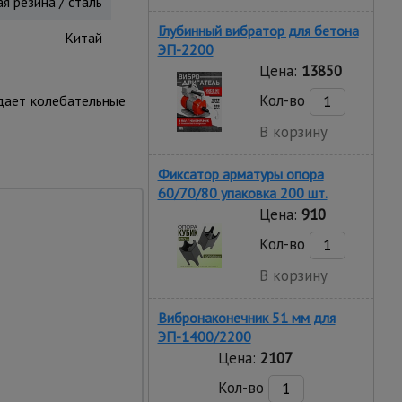
я резина / сталь
Глубинный вибратор для бетона
Китай
ЭП-2200
Цена:
13850
Кол-во
едает колебательные
В корзину
Фиксатор арматуры опора
60/70/80 упаковка 200 шт.
Цена:
910
Кол-во
В корзину
Вибронаконечник 51 мм для
атация
ЭП-1400/2200
требует для этого
Цена:
2107
. При необходимости
Кол-во