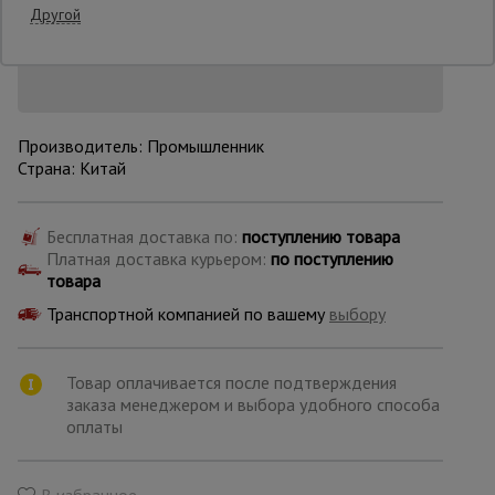
Другой
Снизим цену!
Опалубка
Вибротехника
Производитель: Промышленник
для
Страна: Китай
строительства
Бесплатная доставка по:
поступлению товара
Оборудование
Платная доставка курьером:
по поступлению
для работы с
товара
арматурой
Транспортной компанией по вашему
выбору
Оборудование
Товар оплачивается после подтверждения
для бетонных
работ
заказа менеджером и выбора удобного способа
оплаты
Техника