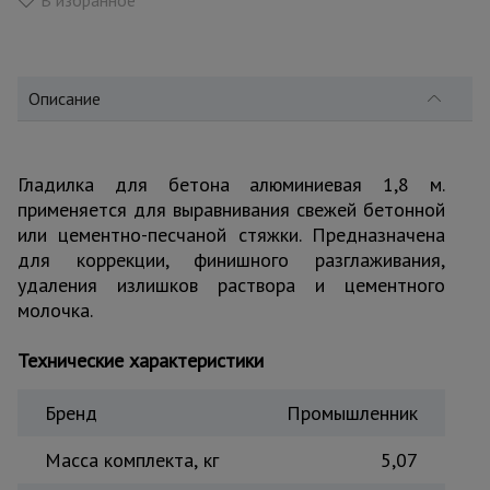
В избранное
для
склада
Описание
Тачки
строительные
и садовые
Гладилка для бетона алюминиевая 1,8 м.
применяется для выравнивания свежей бетонной
Лестницы
и
или цементно-песчаной стяжки. Предназначена
стремянки
для коррекции, финишного разглаживания,
удаления излишков раствора и цементного
молочка.
Штукатурные
комплекты
Технические характеристики
Бренд
Промышленник
Сварочные
аппараты
Масса комплекта, кг
5,07