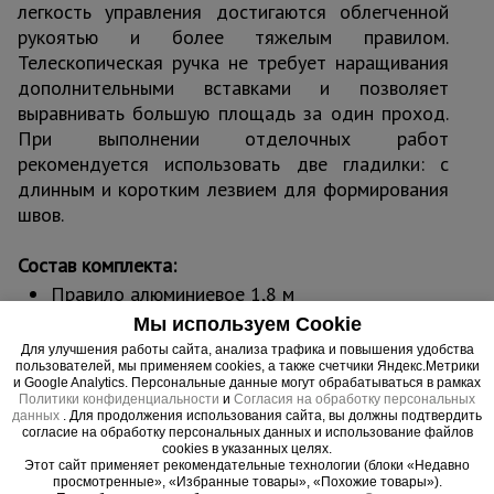
легкость управления достигаются облегченной
рукоятью и более тяжелым правилом.
Телескопическая ручка не требует наращивания
дополнительными вставками и позволяет
выравнивать большую площадь за один проход.
При выполнении отделочных работ
рекомендуется использовать две гладилки: с
длинным и коротким лезвием для формирования
швов.
Состав комплекта:
Правило алюминиевое 1,8 м
Ручка телескопическая 2,4 - 4,8 м
Мы используем Cookie
Для улучшения работы сайта, анализа трафика и повышения удобства
пользователей, мы применяем cookies, а также счетчики Яндекс.Метрики
и Google Analytics. Персональные данные могут обрабатываться в рамках
Политики конфиденциальности
и
Согласия на обработку персональных
Важные преимущества –
данных
. Для продолжения использования сайта, вы должны подтвердить
согласие на обработку персональных данных и использование файлов
эффективная работа
cookies в указанных целях.
Этот сайт применяет рекомендательные технологии (блоки «Недавно
просмотренные», «Избранные товары», «Похожие товары»).