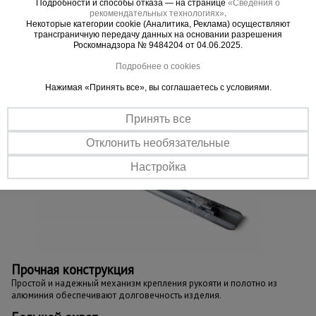
Легкий вес
Подробности и способы отказа — на странице
«Сведения о
рекомендательных технологиях»
.
Удобно пользоваться, благодаря изготовлению из
Некоторые категории cookie (Аналитика, Реклама) осуществляют
спецалюминия.
трансграничную передачу данных на основании разрешения
Роскомнадзора № 9484204 от 04.06.2025.
Полный комплект
Подробнее о cookies
Гладилка сразу готова к работе - не нужно приобретать
дополнительные переходники и насадки:
Нажимая «Принять все», вы соглашаетесь с условиями.
Правило 1,8х0,2 м - 1 шт.
Телескопическая рукоять 2,4 - 4,8 м.
Принять все
Отклонить необязательные
Настройка
Прочная конструкция
Простой и надежный механизм крепления рукояти и полотно из
алюминия обеспечивают долговечность изделия.