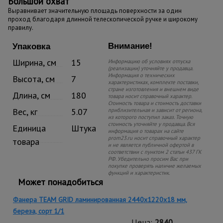
Большой охват
Выравнивает значительную площадь поверхности за один
проход благодаря длинной телескопической ручке и широкому
правилу.
Внимание!
Упаковка
Ширина, см
15
Информацию об условиях отпуска
(реализации) уточняйте у продавца.
Информация о технических
Высота, см
7
характеристиках, комплекте поставки,
стране изготовления и внешнем виде
Длина, см
180
товара носит справочный характер.
Стоимость товара и стоимость доставки
Вес, кг
5.07
приблизительная и зависит от региона,
из которого поступил заказ. Точную
стоимость уточняйте у продавца. Вся
Единица
Штука
информация о товарах на сайте
prom23.ru носит справочный характер
товара
и не является публичной офертой в
соответствии с пунктом 2 статьи 437 ГК
РФ. Убедительно просим Вас при
покупке проверять наличие желаемых
функций и характеристик.
Может понадобиться
Фанера TEAM GRID ламинированная 2440х1220х18 мм,
береза, сорт 1/1
Цена:
2840