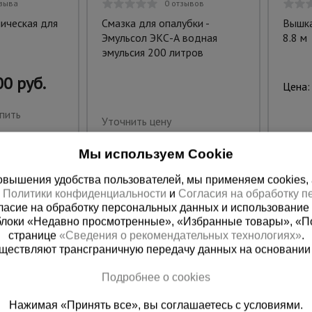
тзыва
0 отзывов
ическая для
Смазка для опалубки -
Вышка
Эмульсол ЭКС-А водная
8.8 м
эмульсия 200 литров
0 руб.
Цена:
пить
Уточнить цену
Мы используем Cookie
вышения удобства пользователей, мы применяем cookies, а 
х
Политики конфиденциальности
и
Согласия на обработку 
ласие на обработку персональных данных и использование 
блоки «Недавно просмотренные», «Избранные товары», «П
странице
«Сведения о рекомендательных технологиях»
.
существляют трансграничную передачу данных на основании
Подробнее о cookies
ная справочная
Краснодар
Нажимая «Принять все», вы соглашаетесь с условиями.