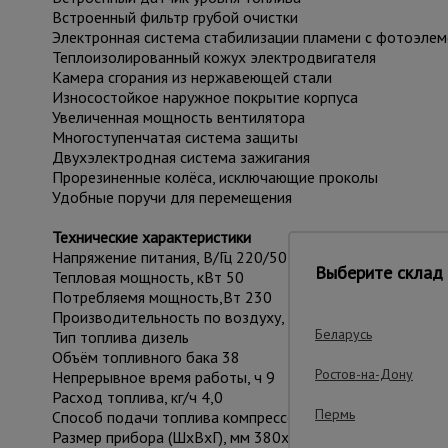
Встроенный фильтр грубой очистки
Электронная система стабилизации пламени с фотоэле
Теплоизолированный кожух электродвигателя
Камера сгорания из нержавеющей стали
Износостойкое наружное покрытие корпуса
Увеличенная мощность вентилятора
Многоступенчатая система защиты
Двухэлектродная система зажигания
Прорезиненные колёса, исключающие проколы
Удобные поручи для перемещения
Технические характеристики
Напряжение питания, В/Гц 220/50
Выберите склад 
Тепловая мощность, кВт 50
Потребляемя мощность,Вт 230
Производительность по воздуху, м куб/ч 760
Беларусь
Тип топлива дизель
Объём топливного бака 38
Ростов-на-Дону
Непрерывное время работы, ч 9
Расход топлива, кг/ч 4,0
Пермь
Способ подачи топлива компрессор
Размер прибора (ШхВхГ), мм 380х460х860