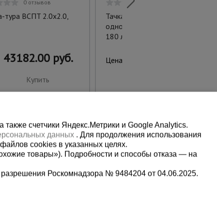
0 отзывов
0 отзывов
-тура ВСПT 2.0х2.0,
Тачка "Промышленник"
одноколесная антиударная,
180 литров (пневмоколесо)
43182.00 руб.
4250.00 руб.
Цена:
Купить
Предзаказ
также счетчики Яндекс.Метрики и Google Analytics.
персональных данных
. Для продолжения использования
файлов cookies в указанных целях.
охожие товары»). Подробности и способы отказа — на
 разрешения Роскомнадзора № 9484204 от 04.06.2025.
Мы в социальных сетях: