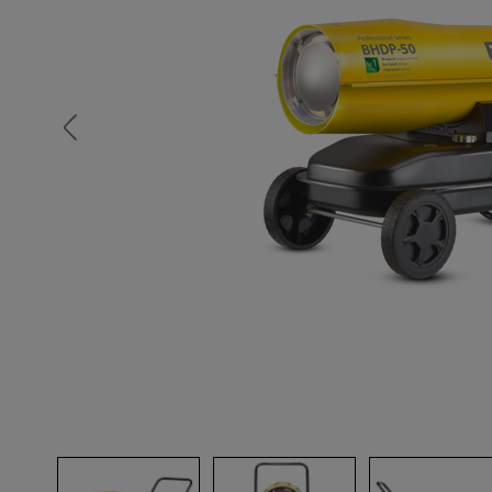
Опалубка
Вибротехника для строительств
Оборудование для работы с арм
Оборудование для бетонных раб
Техника для склада
Тачки строительные и садовые
Лестницы и стремянки
Штукатурные комплекты
Сварочные аппараты
Тепловые пушки
Металл и металлообработка