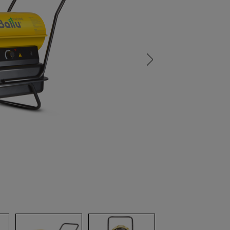
а
атурой
от