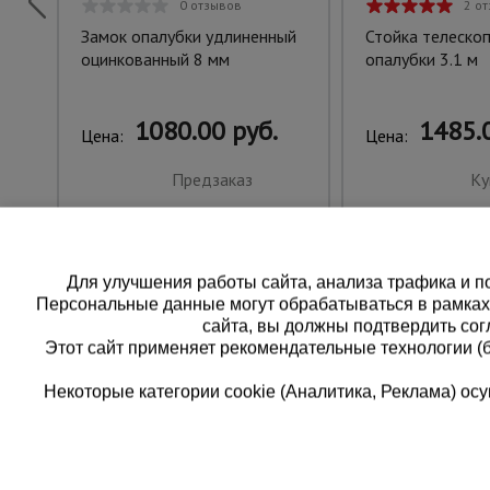
0 отзывов
2 о
Замок опалубки удлиненный
Стойка телескоп
оцинкованный 8 мм
опалубки 3.1 м
1080.00 руб.
1485.0
Цена:
Цена:
Предзаказ
Ку
Для улучшения работы сайта, анализа трафика и по
Персональные данные могут обрабатываться в рамка
сайта, вы должны подтвердить сог
Этот сайт применяет рекомендательные технологии (
Некоторые категории cookie (Аналитика, Реклама) о
Каталог товаров
Еди
О компании