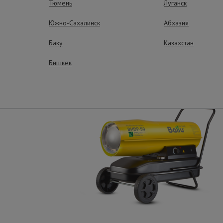
Тюмень
Луганск
Южно-Сахалинск
Абхазия
ные преимущества – эффективная рабо
Баку
Казахстан
Бишкек