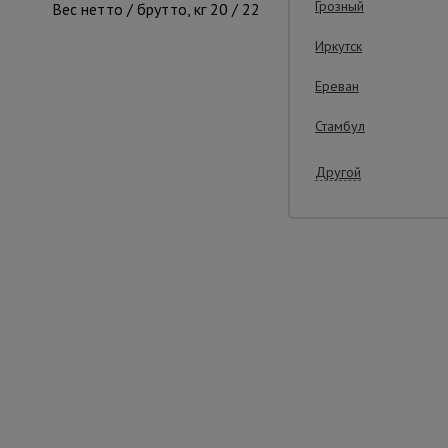
Грозный
Вес нетто / брутто, кг 20 / 22
Иркутск
Важ
Ереван
Стамбул
Другой