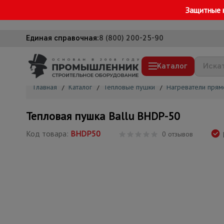
Защитные 
Единая справочная:
8 (800) 200-25-90
Каталог
Главная
/
Каталог
/
Тепловые пушки
/
Нагреватели прям
Строительные леса
Тепловая пушка Ballu BHDP-50
Вышки-туры
Код товара:
BHDP50
0 отзывов
Подмости строительные
Сетка, тенты, брезенты
Строительные подъемники
Грузоподъемное оборудование
Мусоропровод строительный
Фанера ламинированная