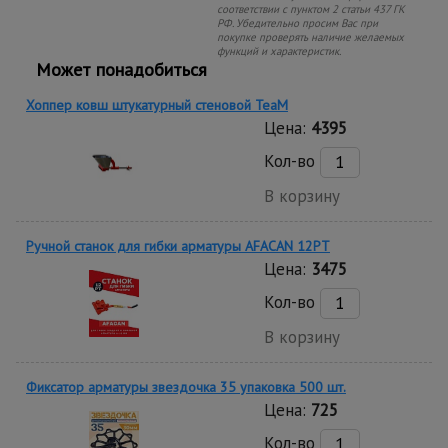
соответствии с пунктом 2 статьи 437 ГК
РФ. Убедительно просим Вас при
покупке проверять наличие желаемых
функций и характеристик.
Может понадобиться
Хоппер ковш штукатурный стеновой TeaM
Цена:
4395
Кол-во
В корзину
Ручной станок для гибки арматуры AFACAN 12PT
Цена:
3475
Кол-во
В корзину
Фиксатор арматуры звездочка 35 упаковка 500 шт.
Цена:
725
Кол-во