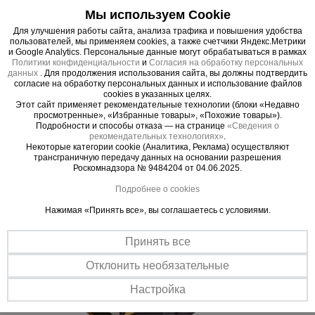
Важные преимущества –
Мы используем Cookie
эффективная работа
Для улучшения работы сайта, анализа трафика и повышения удобства
пользователей, мы применяем cookies, а также счетчики Яндекс.Метрики
и Google Analytics. Персональные данные могут обрабатываться в рамках
Политики конфиденциальности
и
Согласия на обработку персональных
Надежная система автоматики
данных
. Для продолжения использования сайта, вы должны подтвердить
Отсекатель из жаростойкой стали с мелкими отверстиями в 1 мм
согласие на обработку персональных данных и использование файлов
предотвращает воспламенение внутри горелки при сниженном
cookies в указанных целях.
давлении газа. Прекращение подачи газа при отключении
Этот сайт применяет рекомендательные технологии (блоки «Недавно
электропитания.
просмотренные», «Избранные товары», «Похожие товары»).
Подробности и способы отказа — на странице
«Сведения о
Чистый воздух
рекомендательных технологиях»
.
Некоторые категории cookie (Аналитика, Реклама) осуществляют
Бездымное сгорание топлива
трансграничную передачу данных на основании разрешения
Роскомнадзора № 9484204 от 04.06.2025.
Подробнее о cookies
Нажимая «Принять все», вы соглашаетесь с условиями.
Принять все
Отклонить необязательные
Настройка