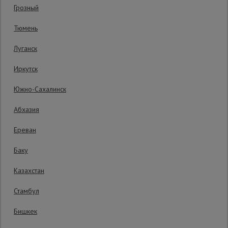
Грозный
Сетка,
Тюмень
тенты,
брезенты
Луганск
Иркутск
Строительные
подъемники
Южно-Сахалинск
Абхазия
Грузоподъемное
оборудование
Ереван
Баку
Уточнить цену
Каталог
Мусоропровод
Казахстан
строительный
всех
товаров
Стамбул
Производитель: Ballu
Бишкек
Фанера
ламинированная