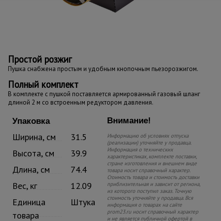
Простой розжиг
Пушка снабжена простым и удобным кнопочным пьезорозжигом.
Полный комплект
В комплекте с пушкой поставляется армированный газовый шланг
длиной 2 м со встроенным редуктором давления.
Внимание!
Упаковка
Ширина, см
31.5
Информацию об условиях отпуска
(реализации) уточняйте у продавца.
Информация о технических
Высота, см
39.9
характеристиках, комплекте поставки,
стране изготовления и внешнем виде
Длина, см
74.4
товара носит справочный характер.
Стоимость товара и стоимость доставки
Вес, кг
12.09
приблизительная и зависит от региона,
из которого поступил заказ. Точную
стоимость уточняйте у продавца. Вся
Единица
Штука
информация о товарах на сайте
prom23.ru носит справочный характер
товара
и не является публичной офертой в