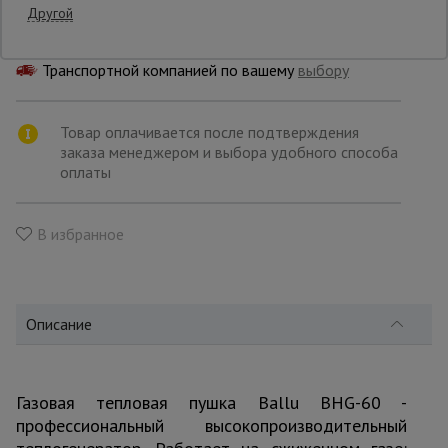
Бесплатная доставка по:
поступлению товара
Другой
Платная доставка курьером:
по поступлению
товара
Опалубка
Транспортной компанией по вашему
выбору
Вибротехника
Товар оплачивается после подтверждения
для
заказа менеджером и выбора удобного способа
строительства
оплаты
Оборудование
В избранное
для работы с
арматурой
Описание
Оборудование
для бетонных
работ
Газовая тепловая пушка Ballu BHG-60 -
профессиональный высокопроизводительный
Техника