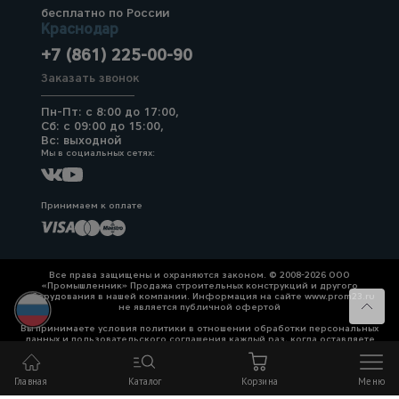
бесплатно по России
Краснодар
+7 (861) 225-00-90
Заказать звонок
Пн-Пт: с 8:00 до 17:00,
Сб: с 09:00 до 15:00,
Вс: выходной
Мы в социальных сетях:
Принимаем к оплате
Все права защищены и охраняются законом. © 2008-2026 ООО
«Промышленник» Продажа строительных конструкций и другого
оборудования в нашей компании. Информация на сайте www.prom23.ru
не является публичной офертой
Вы принимаете условия политики в отношении обработки персональных
данных и пользовательского соглашения каждый раз, когда оставляете
свои данные в любой форме обратной связи на сайте prom23.ru и его
поддоменов
Главная
Каталог
Корзина
Меню
Политика конфиденциальности
Согласие на обработку персональных данных