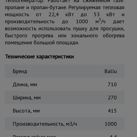
теплогенератор. Работает на сжиженном газе:
для
склада
пропане и пропан-бутане. Регулируемая тепловая
мощность от 22,4 кВт до 53 кВт и
3
производительность до 1000 м
/ч дает
возможность использовать пушку для просушки,
Тачки
строительные
быстрого прогрева или зонального обогрева
и садовые
помещения большой площади.
Технические характеристики
Лестницы
и
стремянки
Бренд
Ballu
Длина, мм
710
Штукатурные
комплекты
Ширина, мм
270
Высота, мм
415
Сварочные
аппараты
Производительность, м3/ч
1000
Расход кг/час мах
4,4