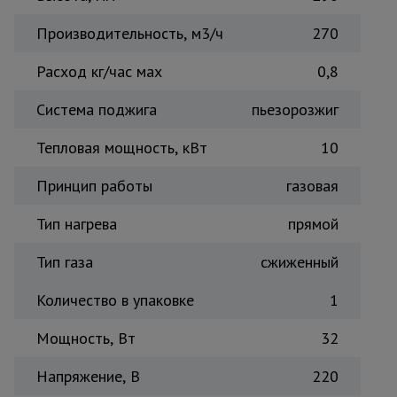
Тепловые
Производительность, м3/ч
270
пушки
Расход кг/час мах
0,8
Металл и
Система поджига
пьезорозжиг
металлообработка
Тепловая мощность, кВт
10
Принцип работы
газовая
Тип нагрева
прямой
Тип газа
сжиженный
Количество в упаковке
1
Мощность, Вт
32
Напряжение, В
220