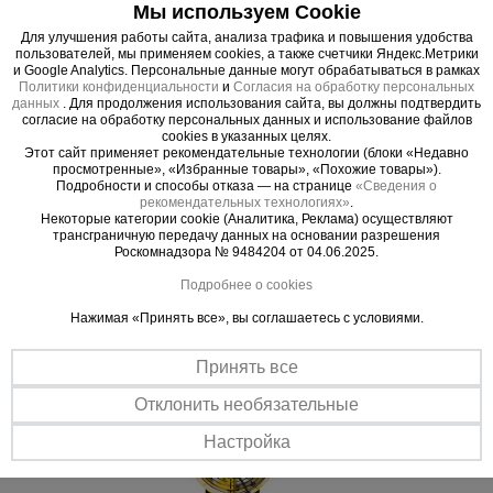
Мы используем Cookie
прибор при необходимости.
Для улучшения работы сайта, анализа трафика и повышения удобства
пользователей, мы применяем cookies, а также счетчики Яндекс.Метрики
и Google Analytics. Персональные данные могут обрабатываться в рамках
Политики конфиденциальности
и
Согласия на обработку персональных
данных
. Для продолжения использования сайта, вы должны подтвердить
Важные преимущества –
согласие на обработку персональных данных и использование файлов
cookies в указанных целях.
эффективная работа
Этот сайт применяет рекомендательные технологии (блоки «Недавно
просмотренные», «Избранные товары», «Похожие товары»).
Подробности и способы отказа — на странице
«Сведения о
Надежная система автоматики
рекомендательных технологиях»
.
Некоторые категории cookie (Аналитика, Реклама) осуществляют
Отсекатель из жаростойкой стали с мелкими отверстиями в 1 мм
трансграничную передачу данных на основании разрешения
предотвращает воспламенение внутри горелки при сниженном
Роскомнадзора № 9484204 от 04.06.2025.
давлении газа. Прекращение подачи газа при отключении
электропитания.
Подробнее о cookies
Чистый воздух
Нажимая «Принять все», вы соглашаетесь с условиями.
Бездымное сгорание топлива
Принять все
Отклонить необязательные
Настройка