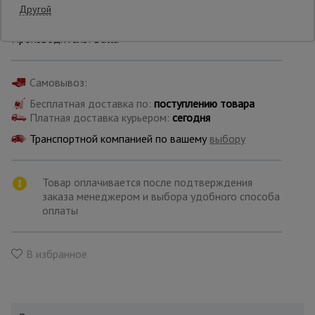
Другой
Производитель: Ballu
Опалубка
Самовывоз:
Вибротехника
для
Бесплатная доставка по:
поступлению товара
строительства
Платная доставка курьером:
сегодня
Транспортной компанией по вашему
выбору
Оборудование
для работы с
Товар оплачивается после подтверждения
арматурой
заказа менеджером и выбора удобного способа
оплаты
Оборудование
для бетонных
В избранное
работ
Техника