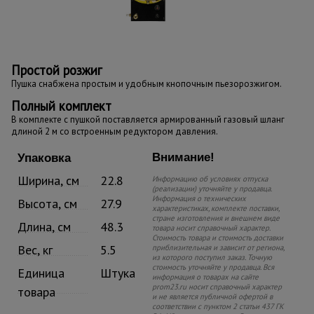
Простой розжиг
Пушка снабжена простым и удобным кнопочным пьезорозжигом.
Полный комплект
В комплекте с пушкой поставляется армированный газовый шланг
длиной 2 м со встроенным редуктором давления.
Внимание!
Упаковка
Ширина, см
22.8
Информацию об условиях отпуска
(реализации) уточняйте у продавца.
Информация о технических
Высота, см
27.9
характеристиках, комплекте поставки,
стране изготовления и внешнем виде
Длина, см
48.3
товара носит справочный характер.
Стоимость товара и стоимость доставки
Вес, кг
5.5
приблизительная и зависит от региона,
из которого поступил заказ. Точную
стоимость уточняйте у продавца. Вся
Единица
Штука
информация о товарах на сайте
prom23.ru носит справочный характер
товара
и не является публичной офертой в
соответствии с пунктом 2 статьи 437 ГК