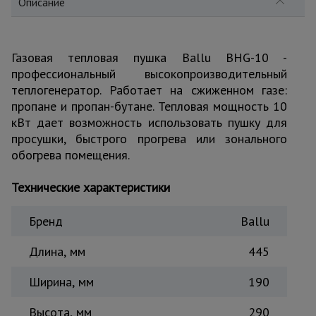
Описание
для
склада
Газовая тепловая пушка Ballu BHG-10 -
Тачки
профессиональный высокопроизводительный
строительные
и садовые
теплогенератор. Работает на сжиженном газе:
пропане и пропан-бутане. Тепловая мощность 10
кВт дает возможность использовать пушку для
Лестницы
просушки, быстрого прогрева или зонального
и
обогрева помещения.
стремянки
Технические характеристики
Штукатурные
комплекты
Бренд
Ballu
Длина, мм
445
Сварочные
аппараты
Ширина, мм
190
Высота, мм
290