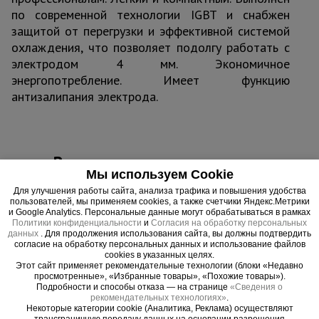
по современной технологии IGBT и снабжен
защитой от перегрузки и эффективной системой
охлаждения, что позволяет подолгу работать с
электродом 4 мм. Экономичное
энергопотребление. Имеет функцию
антизалипания электрода.
Важные преимущества –
Мы используем Cookie
эффективная работа
Для улучшения работы сайта, анализа трафика и повышения удобства
пользователей, мы применяем cookies, а также счетчики Яндекс.Метрики
Качество сварки
и Google Analytics. Персональные данные могут обрабатываться в рамках
Политики конфиденциальности
и
Согласия на обработку персональных
Инвертор автоматически снижает сварочный ток и не дает
данных
. Для продолжения использования сайта, вы должны подтвердить
электродам залипать, делая шов равномерным и качественным.
согласие на обработку персональных данных и использование файлов
cookies в указанных целях.
Мобильность во всем
Этот сайт применяет рекомендательные технологии (блоки «Недавно
Аппарат способен работать от генератора, имеет экономичное
просмотренные», «Избранные товары», «Похожие товары»).
Подробности и способы отказа — на странице
«Сведения о
энергопотребление, малый вес и оснащен ручкой для переноски.
рекомендательных технологиях»
.
Некоторые категории cookie (Аналитика, Реклама) осуществляют