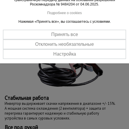
трансграничную передачу данных на основании разрешения
Роскомнадзора № 9484204 от 04.06.2025.
Подробнее о cookies
Нажимая «Принять все», вы соглашаетесь с условиями.
Принять все
Отклонить необязательные
Настройка
Стабильная
работа
Инвертор выдерживает скачки напряжения в диапазоне +/- 15%.
А мощная система охлаждения (2 вентилятора) + защита от
перегрева гарантируют надежную и стабильную работу
устройства в самых суровых условиях.
Все под рукой