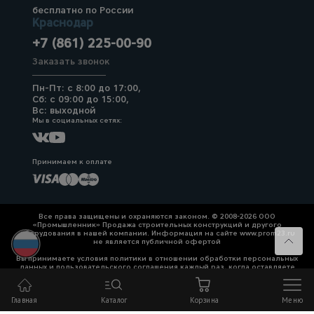
бесплатно по России
Краснодар
+7 (861) 225-00-90
Заказать звонок
Пн-Пт: с 8:00 до 17:00,
Сб: с 09:00 до 15:00,
Вс: выходной
Мы в социальных сетях:
Принимаем к оплате
Все права защищены и охраняются законом. © 2008-2026 ООО
«Промышленник» Продажа строительных конструкций и другого
оборудования в нашей компании. Информация на сайте www.prom23.ru
не является публичной офертой
Вы принимаете условия политики в отношении обработки персональных
данных и пользовательского соглашения каждый раз, когда оставляете
свои данные в любой форме обратной связи на сайте prom23.ru и его
поддоменов
Главная
Каталог
Корзина
Меню
Политика конфиденциальности
Согласие на обработку персональных данных