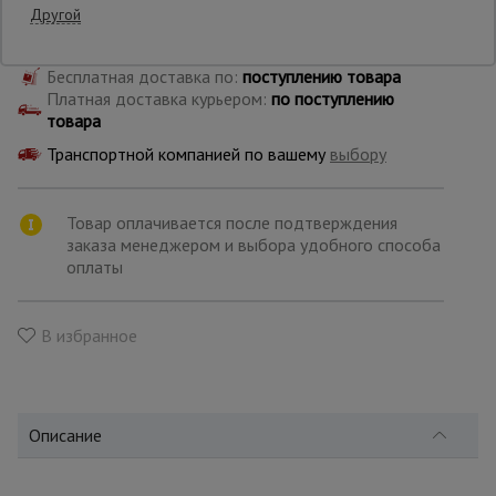
Страна: Китай
Другой
Опалубка
Бесплатная доставка по:
поступлению товара
Платная доставка курьером:
по поступлению
товара
Вибротехника
Транспортной компанией по вашему
выбору
для
строительства
Товар оплачивается после подтверждения
заказа менеджером и выбора удобного способа
Оборудование
оплаты
для работы с
арматурой
В избранное
Оборудование
для бетонных
работ
Описание
Техника