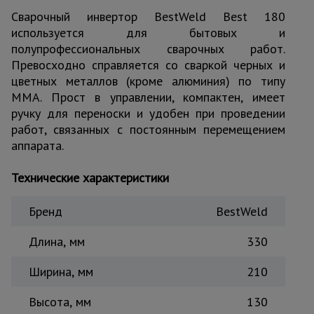
для
склада
Сварочный инвертор BestWeld Best 180
используется для бытовых и
полупрофессиональных сварочных работ.
Превосходно справляется со сваркой черных и
Тачки
строительные
цветных металлов (кроме алюминия) по типу
и садовые
MMA. Прост в управлении, компактен, имеет
ручку для переноски и удобен при проведении
работ, связанных с постоянным перемещением
Лестницы
аппарата.
и
стремянки
Технические характеристики
Штукатурные
Бренд
BestWeld
комплекты
Длина, мм
330
Сварочные
Ширина, мм
210
аппараты
Высота, мм
130