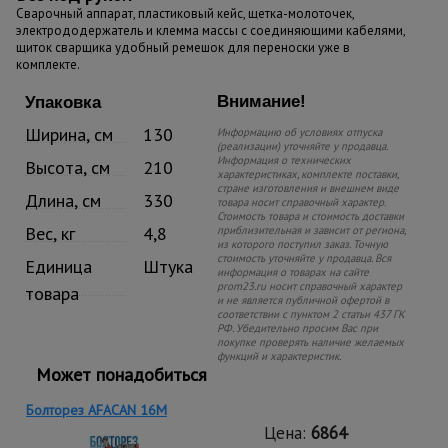
Cварочный аппарат, пластиковый кейс, щетка-молоточек,
электрододержатель и клемма массы с соединяющими кабелями,
щиток сварщика удобный ремешок для переноски уже в
комплекте.
Внимание!
Упаковка
Ширина, см
130
Информацию об условиях отпуска
(реализации) уточняйте у продавца.
Информация о технических
Высота, см
210
характеристиках, комплекте поставки,
стране изготовления и внешнем виде
Длина, см
330
товара носит справочный характер.
Стоимость товара и стоимость доставки
Вес, кг
4,8
приблизительная и зависит от региона,
из которого поступил заказ. Точную
стоимость уточняйте у продавца. Вся
Единица
Штука
информация о товарах на сайте
prom23.ru носит справочный характер
товара
и не является публичной офертой в
соответствии с пунктом 2 статьи 437 ГК
РФ. Убедительно просим Вас при
покупке проверять наличие желаемых
функций и характеристик.
Может понадобиться
Болторез AFACAN 16M
Цена:
6864