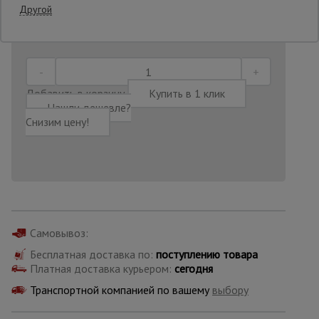
Другой
Последнее обновление цены: 30.06.2026
10:40:39
Опалубка
Добавить в корзину
Вибротехника
Купить в 1 клик
для
Нашли дешевле?
строительства
Снизим цену!
Оборудование
для работы с
арматурой
Самовывоз:
Оборудование
для бетонных
Бесплатная доставка по:
поступлению товара
работ
Платная доставка курьером:
сегодня
Транспортной компанией по вашему
выбору
Техника