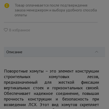
для
склада
Товар оплачивается после подтверждения
заказа менеджером и выбора удобного способа
оплаты
Тачки
строительные
и садовые
В избранное
Лестницы
и
Описание
стремянки
Поворотные хомуты – это элемент конструкции
Штукатурные
комплекты
строительных хомутовых лесов,
предназначенный для жесткой фиксации
вертикальных стоек и горизонтальных связей.
Обеспечивает надежное соединение, повышая
Сварочные
аппараты
прочность конструкции и безопасность при
возведении ЛСХ. Этот вид хомутов скрепляет