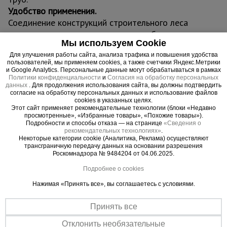
Удобство применения.
Соединение конструкций строительного леса
посредством хомутов выполняется быстро и
Мы используем Cookie
надежно.
Для улучшения работы сайта, анализа трафика и повышения удобства
Качество.
пользователей, мы применяем cookies, а также счетчики Яндекс.Метрики
Хомут производится из высококачественной
и Google Analytics. Персональные данные могут обрабатываться в рамках
Политики конфиденциальности
и
Согласия на обработку персональных
стали повышенной прочности, что гарантирует
данных
. Для продолжения использования сайта, вы должны подтвердить
долгий срок службы изделий.
согласие на обработку персональных данных и использование файлов
cookies в указанных целях.
Соответствие ГОСТ.
Этот сайт применяет рекомендательные технологии (блоки «Недавно
Все поставляемые изделия сертифицированы и
просмотренные», «Избранные товары», «Похожие товары»).
Подробности и способы отказа — на странице
«Сведения о
соответствуют требованиям российских
рекомендательных технологиях»
.
стандартов.
Некоторые категории cookie (Аналитика, Реклама) осуществляют
трансграничную передачу данных на основании разрешения
Роскомнадзора № 9484204 от 04.06.2025.
Подробнее о cookies
Нажимая «Принять все», вы соглашаетесь с условиями.
Важные преимущества –
Принять все
эффективная работа
Отклонить необязательные