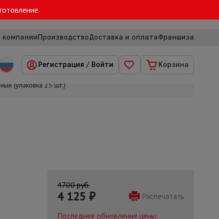
зготовление
 компании
Производство
Доставка и оплата
Франшиза
Регистрация
/
Войти
Корзина
ый (упаковка 25 шт.)
4700 руб.
4 125
₽
Распечатать
Последнее обновление цены: