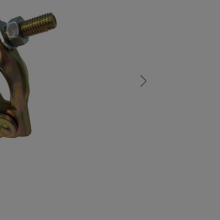
а
атурой
от