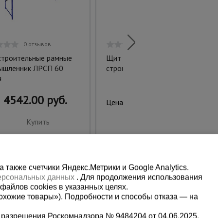
0 отзывов
0 отзывов
строительные рамные
Щит деревянный для
ышленник ЛРСП 60
строительных лесов 1х1 м
я
4542.00 руб.
575.00 руб.
Цена:
Купить
Купить
также счетчики Яндекс.Метрики и Google Analytics.
персональных данных
. Для продолжения использования
файлов cookies в указанных целях.
охожие товары»). Подробности и способы отказа — на
 разрешения Роскомнадзора № 9484204 от 04.06.2025.