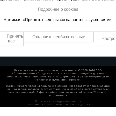
Подробнее о cookies
ная справочная
Краснодар
Нажимая «Принять все», вы соглашаетесь с условиями.
(800) 200-25-90
+7 (861) 22
азать звонок
Заказать звонок
Принять
Отклонить необязательные
Настро
платно по России
Пн-Пт: с 8:00 до 17:00
все
Сб: с 09:00 до 15:00,
Вс: выходной
Все права защищены и охраняются законом. © 2008-2026 ООО
«Промышленник» Продажа строительных конструкций и другого
оборудования в нашей компании. Информация на сайте www.prom23.ru
не является публичной офертой
Вы принимаете условия политики в отношении обработки персональных
данных и пользовательского соглашения каждый раз, когда оставляете
свои данные в любой форме обратной связи на сайте prom23.ru и его
поддоменов
Политика конфиденциальности
Согласие на обработку персональных данных
Политика cookies
т рекомендательные технологии.
Подробнее — в «Сведениях о рекомендательны