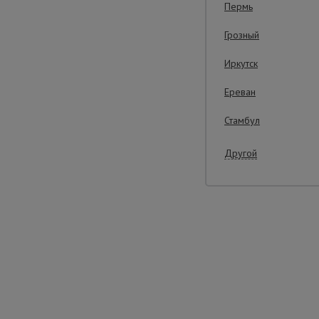
Пермь
Грозный
Важные преим
Иркутск
Ереван
Стамбул
Другой