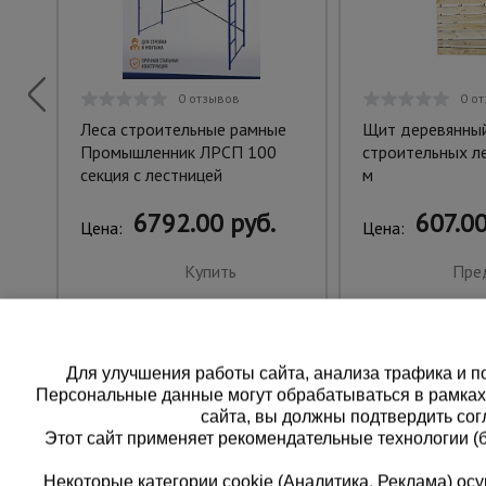
0 отзывов
0 о
Леса строительные рамные
Щит деревянный
Промышленник ЛРСП 100
строительных л
секция с лестницей
м
6792.00 руб.
607.00
Цена:
Цена:
Купить
Пре
Для улучшения работы сайта, анализа трафика и по
Персональные данные могут обрабатываться в рамка
сайта, вы должны подтвердить сог
Этот сайт применяет рекомендательные технологии (
Некоторые категории cookie (Аналитика, Реклама) о