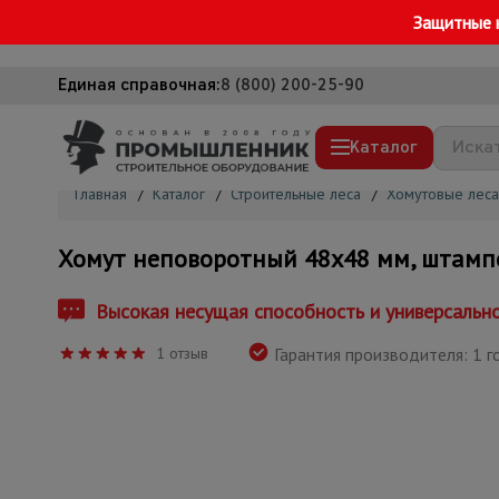
Защитные 
Единая справочная:
8 (800) 200-25-90
Каталог
Главная
/
Каталог
/
Строительные леса
/
Хомутовые леса
Строительные леса
Хомут неповоротный 48х48 мм, штампо
Вышки-туры
Подмости строительные
Высокая несущая способность и универсальн
Сетка, тенты, брезенты
1 отзыв
Гарантия производителя: 1 г
Строительные подъемники
Грузоподъемное оборудование
Мусоропровод строительный
Фанера ламинированная