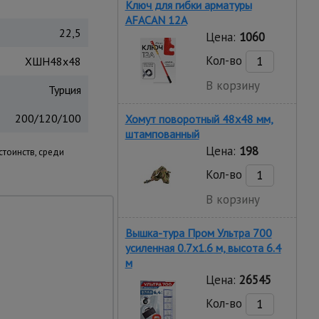
Ключ для гибки арматуры
AFACAN 12A
22,5
Цена:
1060
Кол-во
ХШН48х48
В корзину
Турция
200/120/100
Хомут поворотный 48х48 мм,
штампованный
Цена:
198
тоинств, среди
Кол-во
В корзину
юбой размер труб.
Вышка-тура Пром Ультра 700
усиленная 0.7х1.6 м, высота 6.4
.
м
Цена:
26545
Кол-во