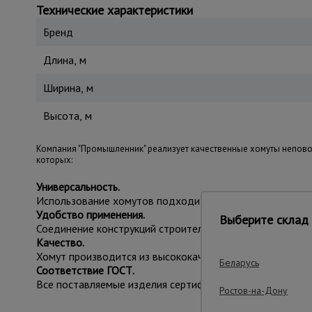
Технические характеристики
Бренд
Длина, м
Ширина, м
Высота, м
Компания "Промышленник" реализует качественные хомуты непово
которых:
Универсальность.
Использование хомутов подходит для разных типов лесо
Удобство применения.
Выберите склад 
Соединение конструкций строительного леса посредств
Качество.
Хомут производится из высококачественной стали повыш
Беларусь
Соответствие ГОСТ.
Все поставляемые изделия сертифицированы и соответс
Ростов-на-Дону