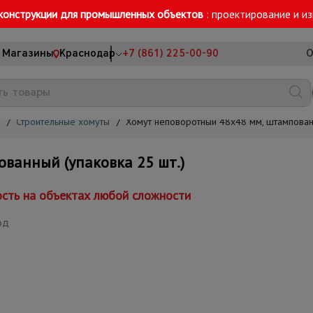
конструкции для промышленных объектов
: проектирование и и
Магазины
Краснодар
+7 (861) 225-00-90
О
/
Строительные хомуты
/
Хомут неповоротный 48х48 мм, штампованн
ванный (упаковка 25 шт.)
ость на объектах любой сложности
од