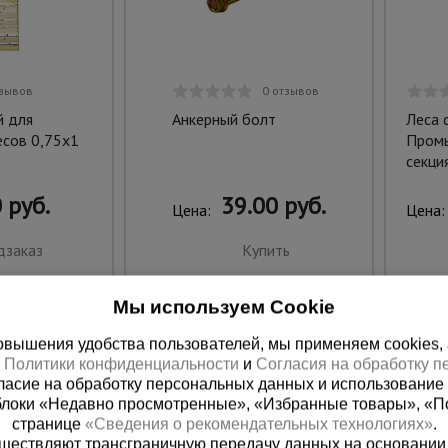
тзывов
0 отзывов
 для
Анкерный болт
Леса 
есов 0,75х1
Пром
секци
 руб.
39.00 руб.
Цена:
Цена:
дзаказ
Купить
Мы используем Cookie
вышения удобства пользователей, мы применяем cookies, а 
х
Политики конфиденциальности
и
Согласия на обработку 
ласие на обработку персональных данных и использование 
блоки «Недавно просмотренные», «Избранные товары», «П
странице
«Сведения о рекомендательных технологиях»
.
существляют трансграничную передачу данных на основании