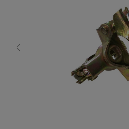
Опалубка
Вибротехника для строительств
Оборудование для работы с арм
Оборудование для бетонных раб
Техника для склада
Тачки строительные и садовые
Лестницы и стремянки
Штукатурные комплекты
Сварочные аппараты
Тепловые пушки
Металл и металлообработка