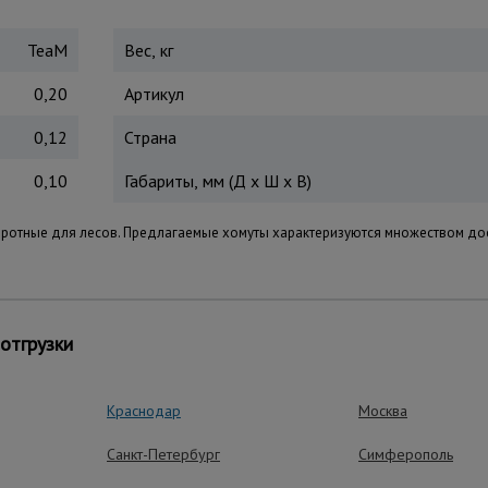
TeaM
Вес, кг
0,20
Артикул
0,12
Страна
0,10
Габариты, мм (Д х Ш х В)
ротные для лесов. Предлагаемые хомуты характеризуются множеством дос
в, что обеспечивается за счет возможности регулировки под л
отгрузки
ом хомутов выполняется быстро и надежно.
енной прочности, что гарантирует долгий срок службы изделий
Краснодар
Москва
твуют требованиям российских стандартов.
Санкт-Петербург
Симферополь