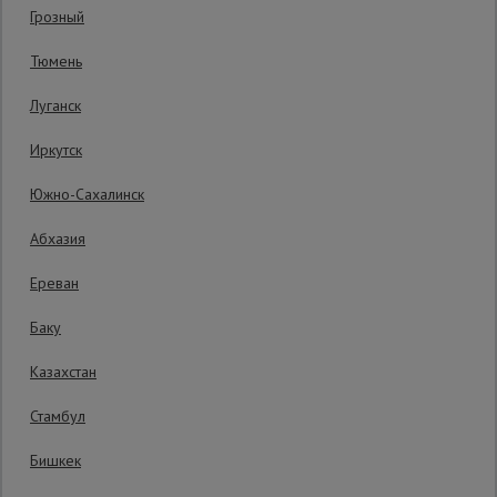
Гарантия производителя: 1 год
Грозный
Сетка,
Тюмень
тенты,
брезенты
Луганск
Иркутск
Строительные
подъемники
Южно-Сахалинск
Абхазия
Грузоподъемное
оборудование
Ереван
Баку
Каталог
Мусоропровод
Казахстан
строительный
всех
товаров
Стамбул
Бишкек
Фанера
ламинированная
10660 руб.