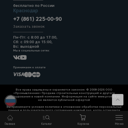
бесплатно по России
Краснодар
+7 (861) 225-00-90
Заказать звонок
Пн-Пт: с 8:00 до 17:00,
Сб: с 09:00 до 15:00,
Вс: выходной
Мы в социальных сетях:
Принимаем к оплате
Все права защищены и охраняются законом. © 2008-2026 ООО
«Промышленник» Продажа строительных конструкций и другого
оборудования в нашей компании. Информация на сайте www.prom23.ru
не является публичной офертой
Вы принимаете условия политики в отношении обработки персональных
данных и пользовательского соглашения каждый раз, когда оставляете
свои данные в любой форме обратной связи на сайте prom23.ru и его
поддоменов
Главная
Каталог
Корзина
Меню
Политика конфиденциальности
Согласие на обработку персональных данных