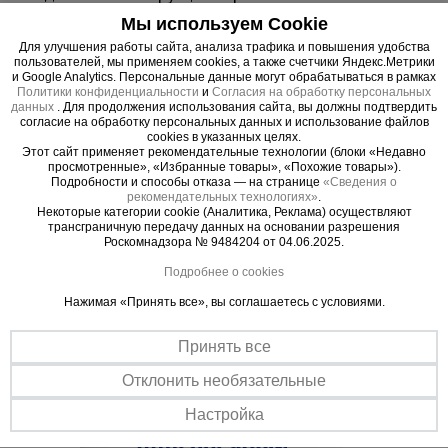
посредством хомутов выполняется быстро и
Мы используем Cookie
надежно.
Для улучшения работы сайта, анализа трафика и повышения удобства
Качество.
пользователей, мы применяем cookies, а также счетчики Яндекс.Метрики
и Google Analytics. Персональные данные могут обрабатываться в рамках
Хомут производится из высококачественной
Политики конфиденциальности
и
Согласия на обработку персональных
стали повышенной прочности, что гарантирует
данных
. Для продолжения использования сайта, вы должны подтвердить
согласие на обработку персональных данных и использование файлов
долгий срок службы изделий.
cookies в указанных целях.
Соответствие ГОСТ.
Этот сайт применяет рекомендательные технологии (блоки «Недавно
просмотренные», «Избранные товары», «Похожие товары»).
Все поставляемые изделия сертифицированы и
Подробности и способы отказа — на странице
«Сведения о
соответствуют требованиям российских
рекомендательных технологиях»
.
Некоторые категории cookie (Аналитика, Реклама) осуществляют
стандартов.
трансграничную передачу данных на основании разрешения
Роскомнадзора № 9484204 от 04.06.2025.
Подробнее о cookies
Нажимая «Принять все», вы соглашаетесь с условиями.
Важные преимущества –
Принять все
эффективная работа
Отклонить необязательные
Настройка