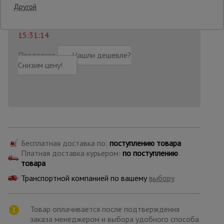
9 360
₽
Распечатать
Другой
Последнее обновление цены: 06.08.2026
Опалубка
15:31:14
Предзаказ
Нашли дешевле?
Снизим цену!
Вибротехника
для
строительства
Оборудование
для работы с
арматурой
Бесплатная доставка по:
поступлению товара
Платная доставка курьером:
по поступлению
товара
Оборудование
для бетонных
Транспортной компанией по вашему
выбору
работ
Товар оплачивается после подтверждения
Техника
заказа менеджером и выбора удобного способа