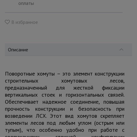
для
оплаты
склада
В избранное
Тачки
строительные
и садовые
Описание
Лестницы
и
стремянки
Поворотные хомуты – это элемент конструкции
строительных хомутовых лесов,
предназначенный для жесткой фиксации
Штукатурные
вертикальных стоек и горизонтальных связей.
комплекты
Обеспечивает надежное соединение, повышая
прочность конструкции и безопасность при
возведении ЛСХ. Этот вид хомутов скрепляет
Сварочные
аппараты
элементы лесов под любым углом (острым или
тупым), что особенно удобно при работе с
сооружениями сложной конфигурации