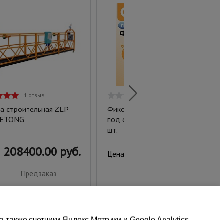
1 отзыв
0 отзывов
а строительная ZLP
Фиксатор арматуры стульчик
KETONG
под сыпучий грунт ФС 40 250
шт.
208400.00 руб.
730.00 руб.
Цена:
Предзаказ
Купить
также счетчики Яндекс.Метрики и Google Analytics.