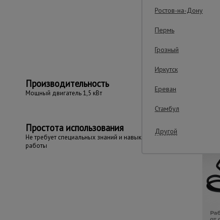
Ростов-на-Дону
Важные преим
Пермь
Грозный
Иркутск
Производительность
Ереван
Мощный двигатель 1,5 кВт
Стамбул
Простота использования
Другой
Не требует специальных знаний и навыков
работы