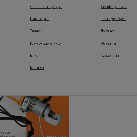
Санкт-Петербург
Симферополь
ущества – эффективная работа
Пятигорск
Екатеринбург
Тюмень
Луганск
Южно-Сахалинск
Абхазия
Высокая скорос
Баку
Казахстан
Резка арматуры за 5,0 
Бишкек
Легко подключ
Работает от сети 22
подключить шнур пит