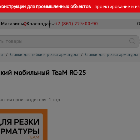
конструкции для промышленных объектов
: проектирование и и
Магазины
Краснодар
+7 (861) 225-00-90
О
ой
/
Станки для гибки и резки арматуры
/
Станки для резки арматуры
ский мобильный TeaM RC-25
антия производителя: 1 год