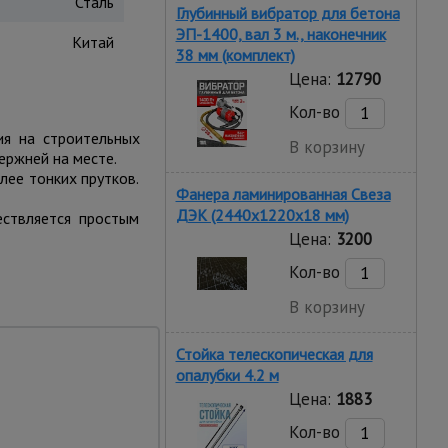
Сталь
Глубинный вибратор для бетона
ЭП-1400, вал 3 м., наконечник
Китай
38 мм (комплект)
Цена:
12790
Кол-во
ия на строительных
В корзину
ержней на месте.
лее тонких прутков.
Фанера ламинированная Свеза
ДЭК (2440х1220х18 мм)
ествляется простым
Цена:
3200
Кол-во
В корзину
Стойка телескопическая для
опалубки 4.2 м
Цена:
1883
тройке.
Кол-во