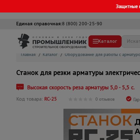
Защитные 
Единая справочная:
8 (800) 200-25-90
Каталог
Главная
/
Каталог
/
Оборудование для работы с арматур
Строительные леса
Станок для резки арматуры электриче
Вышки-туры
Подмости строительные
Высокая скорость реза арматуры 5,0 - 5,5 с.
Сетка, тенты, брезенты
Код товара:
RC-25
0 отзывов
Гар
Строительные подъемники
Грузоподъемное оборудование
Мусоропровод строительный
Фанера ламинированная