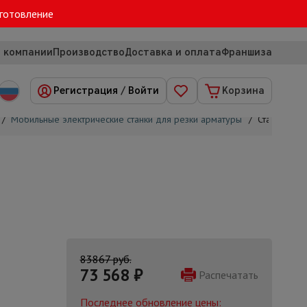
зготовление
 компании
Производство
Доставка и оплата
Франшиза
Регистрация
/
Войти
Корзина
/
Мобильные электрические станки для резки арматуры
/
Станок для
83867 руб.
73 568
₽
Распечатать
Последнее обновление цены: