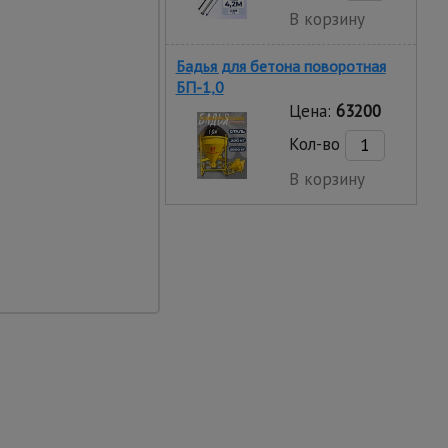
В корзину
Бадья для бетона поворотная
БП-1,0
Цена:
63200
Кол-во
ть реза
В корзину
- 5,5 с.
ить
0 В. Необходимо просто
ания в розетку