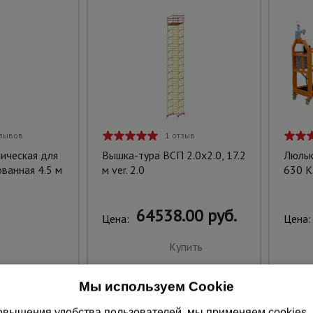
тзывов
1 отзыв
ическая для
Вышка-тура ВСП 2.0х2.0, 17.2
Люльк
ванная 4.5 м
м ver. 2.0
630 
64538.00 руб.
Цена:
Цена:
Купить
Мы используем Cookie
вышения удобства пользователей, мы применяем cookies, а 