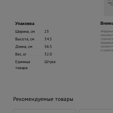
Внима
Упаковка
Ширина, см
23
Информац
комплекте
Высота, см
34.5
стоимость
продавца.
Длина, см
56.5
соответс
и характ
Вес, кг
32.0
Единица
Штука
товара
Рекомендуемые товары