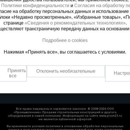
х
Политики конфиденциальности
и
Согласия на обработку 
ласие на обработку персональных данных и использование 
блоки «Недавно просмотренные», «Избранные товары», «П
странице
«Сведения о рекомендательных технологиях»
.
существляют трансграничную передачу данных на основании
Подробнее о cookies
ная справочная
Краснодар
Нажимая «Принять все», вы соглашаетесь с условиями.
(800) 200-25-90
+7 (861) 22
азать звонок
Заказать звонок
Принять
Отклонить необязательные
Настро
платно по России
Пн-Пт: с 8:00 до 17:00
все
Сб: с 09:00 до 15:00,
Вс: выходной
Все права защищены и охраняются законом. © 2008-2026 ООО
«Промышленник» Продажа строительных конструкций и другого
оборудования в нашей компании. Информация на сайте www.prom23.ru
не является публичной офертой
Вы принимаете условия политики в отношении обработки персональных
данных и пользовательского соглашения каждый раз, когда оставляете