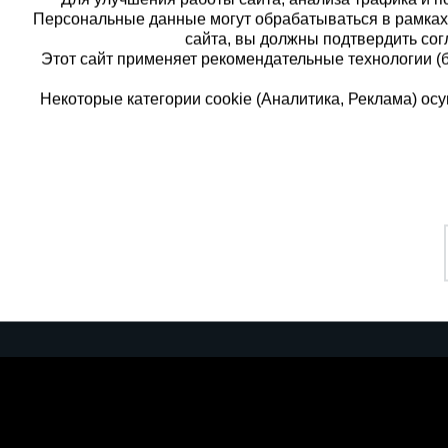
Персональные данные могут обрабатываться в рамка
сайта, вы должны подтвердить сог
Этот сайт применяет рекомендательные технологии (
Некоторые категории cookie (Аналитика, Реклама) о
Каталог товаров
Еди
О компании
8 
Аренда оборудования
Франшиза
Зак
Доставка
Контакты
бес
Статьи
Защитные конструкции