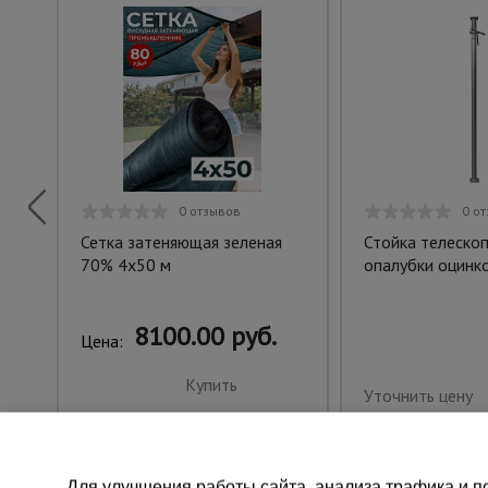
0 отзывов
0 о
Сетка затеняющая зеленая
Стойка телескоп
70% 4х50 м
опалубки оцинко
8100.00 руб.
Цена:
Купить
Уточнить цену
Для улучшения работы сайта, анализа трафика и по