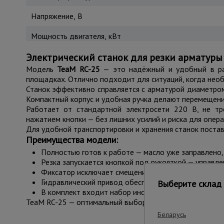
Напряжение, В
Мощность двигателя, кВт
Электрический станок для резки арматуры
Модель
TeaM RC-25
— это надёжный и удобный в раб
площадках. Отлично подходит для ситуаций, когда нео
Станок эффективно справляется с арматурой диаметром
Компактный корпус и удобная ручка делают перемещен
Работает от стандартной электросети 220 В, не тр
нажатием кнопки — без лишних усилий и риска для опера
Для удобной транспортировки и хранения станок постав
Преимущества модели:
Полностью готов к работе — масло уже заправлено,
Резка запускается кнопкой под рукояткой — управле
Фиксатор исключает смещение арматуры и повышае
Гидравлический привод обеспечивает стабильный хо
Выберите склад 
В комплект входит набор инструментов для обслужи
TeaM RC-25 — оптимальный выбор для тех, кто ценит на
Беларусь