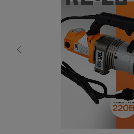
Опалубка
Вибротехника для строительств
Оборудование для работы с арм
Оборудование для бетонных раб
Техника для склада
Тачки строительные и садовые
Лестницы и стремянки
Штукатурные комплекты
Сварочные аппараты
Тепловые пушки
Металл и металлообработка