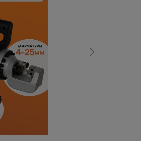
а
атурой
от