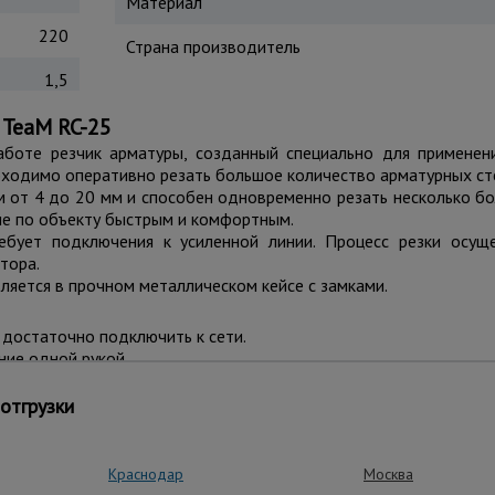
Материал
220
Страна производитель
1,5
 TeaM RC-25
оте резчик арматуры, созданный специально для применен
бходимо оперативно резать большое количество арматурных ст
 от 4 до 20 мм и способен одновременно резать несколько бо
ие по объекту быстрым и комфортным.
ебует подключения к усиленной линии. Процесс резки осущ
тора.
ляется в прочном металлическом кейсе с замками.
 достаточно подключить к сети.
ние одной рукой.
т безопасность.
д — резка одного прутка занимает около 5–5,5 секунд.
отгрузки
вания и запас масла.
дёжность, безопасность и удобство в повседневной работе на с
Краснодар
Москва