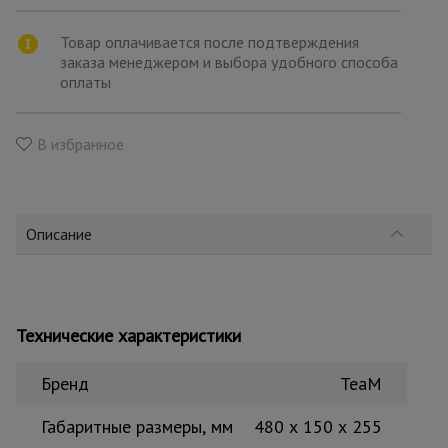
для
склада
Товар оплачивается после подтверждения
заказа менеджером и выбора удобного способа
оплаты
Тачки
строительные
и садовые
В избранное
Лестницы
и
стремянки
Описание
Штукатурные
комплекты
Технические характеристики
Бренд
TeaM
Сварочные
аппараты
Габаритные размеры, мм
480 х 150 х 255