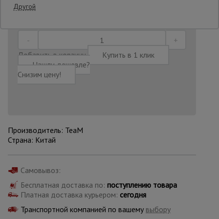
Последнее обновление цены: 09.07.2026
Другой
13:25:54
Опалубка
Добавить в корзину
Купить в 1 клик
Вибротехника
Нашли дешевле?
для
Снизим цену!
строительства
Оборудование
для работы с
арматурой
Производитель: TeaM
Страна: Китай
Оборудование
Самовывоз:
для бетонных
работ
Бесплатная доставка по:
поступлению товара
Платная доставка курьером:
сегодня
Транспортной компанией по вашему
выбору
Техника