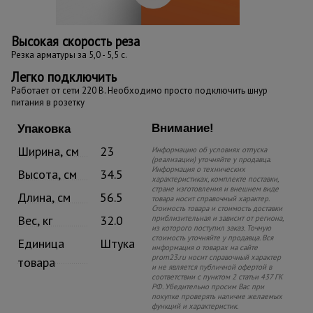
Высокая скорость реза
Резка арматуры за 5,0 - 5,5 с.
Легко подключить
Работает от сети 220 В. Необходимо просто подключить шнур
питания в розетку
Внимание!
Упаковка
Ширина, см
23
Информацию об условиях отпуска
(реализации) уточняйте у продавца.
Информация о технических
Высота, см
34.5
характеристиках, комплекте поставки,
стране изготовления и внешнем виде
Длина, см
56.5
товара носит справочный характер.
Стоимость товара и стоимость доставки
Вес, кг
32.0
приблизительная и зависит от региона,
из которого поступил заказ. Точную
стоимость уточняйте у продавца. Вся
Единица
Штука
информация о товарах на сайте
prom23.ru носит справочный характер
товара
и не является публичной офертой в
соответствии с пунктом 2 статьи 437 ГК
РФ. Убедительно просим Вас при
покупке проверять наличие желаемых
функций и характеристик.