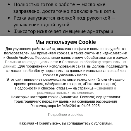
Полностью готов к работе — масло уже
заправлено, достаточно подключить к сети.
Резка запускается кнопкой под рукояткой —
управление одной рукой.
Фиксатор исключает смещение арматуры и
повышает безопасность.
Мы используем Cookie
Гидравлический привод обеспечивает
Для улучшения работы сайта, анализа трафика и повышения удобства
стабильный ход — резка одного прутка
пользователей, мы применяем cookies, а также счетчики Яндекс.Метрики
занимает около 5–5,5 секунд.
и Google Analytics. Персональные данные могут обрабатываться в рамках
Политики конфиденциальности
и
Согласия на обработку персональных
В комплект входит набор инструментов для
данных
. Для продолжения использования сайта, вы должны подтвердить
обслуживания и запас масла.
согласие на обработку персональных данных и использование файлов
cookies в указанных целях.
TeaM RC-25 — оптимальный выбор для тех, кто
Этот сайт применяет рекомендательные технологии (блоки «Недавно
ценит надёжность, безопасность и удобство в
просмотренные», «Избранные товары», «Похожие товары»).
Подробности и способы отказа — на странице
«Сведения о
повседневной работе на стройке.
рекомендательных технологиях»
.
Некоторые категории cookie (Аналитика, Реклама) осуществляют
трансграничную передачу данных на основании разрешения
Роскомнадзора № 9484204 от 04.06.2025.
Подробнее о cookies
Нажимая «Принять все», вы соглашаетесь с условиями.
Важные преимущества –