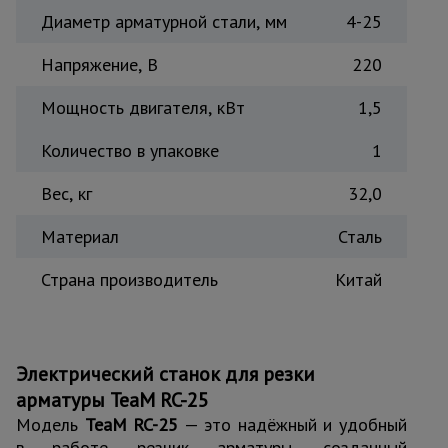
Диаметр арматурной стали, мм
4-25
Тепловые
пушки
Напряжение, В
220
Мощность двигателя, кВт
1,5
Металл и
металлообработка
Количество в упаковке
1
Вес, кг
32,0
Материал
Сталь
Страна производитель
Китай
Электрический станок для резки
арматуры TeaM RC-25
Модель
TeaM RC-25
— это надёжный и удобный
в работе резчик арматуры, созданный