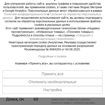
Для улучшения работы сайта, анализа трафика и повышения удобства
пользователей, мы применяем cookies, а также счетчики Яндекс.Метрики
и Google Analytics. Персональные данные могут обрабатываться в рамках
Политики конфиденциальности
и
Согласия на обработку персональных
данных
. Для продолжения использования сайта, вы должны подтвердить
согласие на обработку персональных данных и использование файлов
cookies в указанных целях.
Этот сайт применяет рекомендательные технологии (блоки «Недавно
просмотренные», «Избранные товары», «Похожие товары»).
Подробности и способы отказа — на странице
«Сведения о
рекомендательных технологиях»
.
Некоторые категории cookie (Аналитика, Реклама) осуществляют
трансграничную передачу данных на основании разрешения
Роскомнадзора № 9484204 от 04.06.2025.
Подробнее о cookies
Нажимая «Принять все», вы соглашаетесь с условиями.
Принять все
Внимание!
Упаковка
Отклонить необязательные
Ширина, см
20
Информацию об условиях отпуска
(реализации) уточняйте у продавца.
Настройка
Информация о технических
Высота, см
1.2
характеристиках, комплекте поставки,
стране изготовления и внешнем виде
Длина, см
60
товара носит справочный характер.
Стоимость товара и стоимость доставки