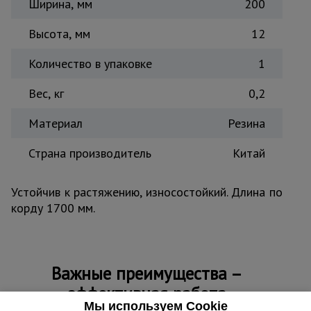
Ширина, мм
200
Тепловые
пушки
Высота, мм
12
Количество в упаковке
1
Металл и
металлообработка
Вес, кг
0,2
Материал
Резина
Страна производитель
Китай
Устойчив к растяжению, износостойкий. Длина по
корду 1700 мм.
Важные преимущества –
эффективная работа
Мы используем Cookie