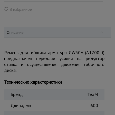
для
склада
В избранное
Тачки
строительные
и садовые
Описание
Лестницы
Ремень для гибщика арматуры GW50A (A1700Li)
и
стремянки
предназначен передачи усилия на редуктор
станка и осуществления движения гибочного
диска.
Штукатурные
комплекты
Технические характеристики
Бренд
TeaM
Сварочные
аппараты
Длина, мм
600