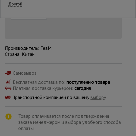
Добавить в корзину
Купить в 1 клик
Другой
Нашли дешевле?
Снизим цену!
Опалубка
Вибротехника
для
Производитель: TeaM
строительства
Страна: Китай
Оборудование
Самовывоз:
для работы с
арматурой
Бесплатная доставка по:
поступлению товара
Платная доставка курьером:
сегодня
Транспортной компанией по вашему
выбору
Оборудование
для бетонных
работ
Товар оплачивается после подтверждения
заказа менеджером и выбора удобного способа
оплаты
Техника