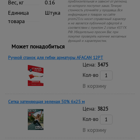
Вес, кг
0.16
приблизительная и зависит от региона,
из которого поступил заказ. Точную
стоимость уточняйте у продавца. Вся
Единица
Штука
информация о товарах на сайте
prom23.ru носит справочный характер
товара
и не является публичной офертой в
соответствии с пунктом 2 статьи 437 ГК
РФ. Убедительно просим Вас при
покупке проверять наличие желаемых
функций и характеристик.
Может понадобиться
Ручной станок для гибки арматуры AFACAN 12PT
Цена:
3475
Кол-во
В корзину
Сетка затеняющая зеленая 50% 6х25 м
Цена:
3825
Кол-во
В корзину