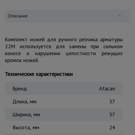
для
склада
Описание
Тачки
строительные
и садовые
Комплект ножей для ручного резчика арматуры
22М используется для замены при сильном
износе и нарушении целостности режущих
Лестницы
кромок ножей.
и
стремянки
Технические характеристики
Бренд
Afacan
Штукатурные
комплекты
Длина, мм
37
Ширина, мм
37
Сварочные
аппараты
Высота, мм
24