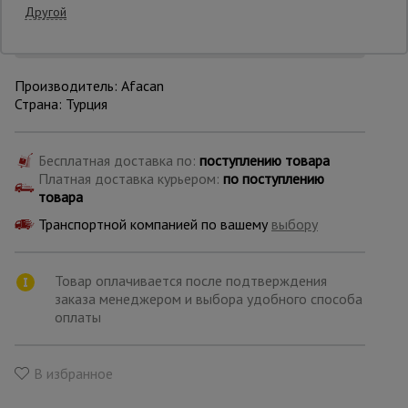
Другой
Опалубка
Производитель: Afacan
Страна: Турция
Вибротехника
для
строительства
Бесплатная доставка по:
поступлению товара
Платная доставка курьером:
по поступлению
товара
Оборудование
Транспортной компанией по вашему
выбору
для работы с
арматурой
Товар оплачивается после подтверждения
заказа менеджером и выбора удобного способа
Оборудование
оплаты
для бетонных
работ
В избранное
Техника