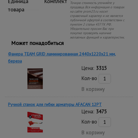
Единица
Комплект
Точную стоимость уточняйте у
продавца. Вся информация о товарах
товара
на сайте prom23.ru носит
справочный характер и не является
публичной офертой в соответствии с
пунктом 2 статьи 437 ГК РФ.
Убедительно просим Вас при
покупке проверять наличие
желаемых функций и характеристик.
Может понадобиться
Фанера TEAM GRID ламинированная 2440х1220х21 мм,
береза
Цена:
3315
Кол-во
В корзину
Ручной станок для гибки арматуры AFACAN 12PT
Цена:
3475
Кол-во
В корзину