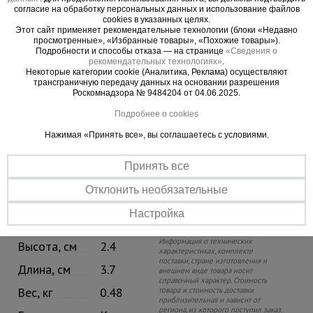
согласие на обработку персональных данных и использование файлов
cookies в указанных целях.
Этот сайт применяет рекомендательные технологии (блоки «Недавно
просмотренные», «Избранные товары», «Похожие товары»).
Подробности и способы отказа — на странице
«Сведения о
рекомендательных технологиях»
.
Некоторые категории cookie (Аналитика, Реклама) осуществляют
трансграничную передачу данных на основании разрешения
Роскомнадзора № 9484204 от 04.06.2025.
Подробнее о cookies
Нажимая «Принять все», вы соглашаетесь с условиями.
Принять все
Отклонить необязательные
Внимание!
Упаковка
Настройка
Ширина, см
3.7
Информацию об условиях отпуска
(реализации) уточняйте у продавца.
Информация о технических
Высота, см
2.4
характеристиках, комплекте
поставки, стране изготовления и
Длина, см
3.7
внешнем виде товара носит
справочный характер. Стоимость
Вес, кг
0.48
товара и стоимость доставки
приблизительная и зависит от
региона, из которого поступил заказ.