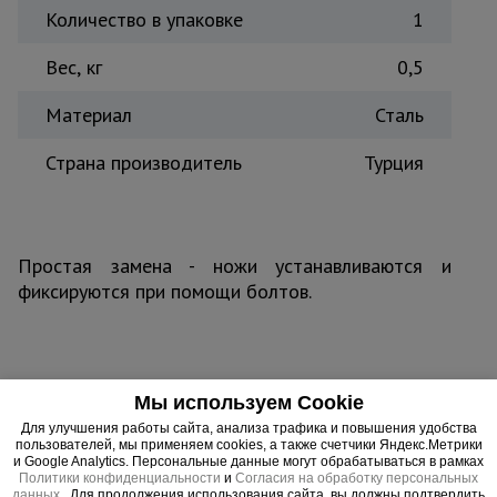
Количество в упаковке
1
Тепловые
пушки
Вес, кг
0,5
Материал
Сталь
Металл и
металлообработка
Страна производитель
Турция
Простая замена - ножи устанавливаются и
фиксируются при помощи болтов.
Важные преимущества –
Мы используем Cookie
эффективная работа
Для улучшения работы сайта, анализа трафика и повышения удобства
пользователей, мы применяем cookies, а также счетчики Яндекс.Метрики
и Google Analytics. Персональные данные могут обрабатываться в рамках
Политики конфиденциальности
и
Согласия на обработку персональных
данных
. Для продолжения использования сайта, вы должны подтвердить