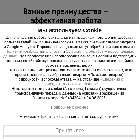
Важные преимущества –
эффективная работа
Мы используем Cookie
Простота обслуживания
Для улучшения работы сайта, анализа трафика и повышения удобства
Сменную головку всегда легко заменить
пользователей, мы применяем cookies, а также счетчики Яндекс.Метрики
и Google Analytics. Персональные данные могут обрабатываться в рамках
Прочность
Политики конфиденциальности
и
Согласия на обработку персональных
Высокоуглеродистая инструментальная сталь. 55-58 HRC
данных
. Для продолжения использования сайта, вы должны подтвердить
согласие на обработку персональных данных и использование файлов
cookies в указанных целях.
Этот сайт применяет рекомендательные технологии (блоки «Недавно
просмотренные», «Избранные товары», «Похожие товары»).
Подробности и способы отказа — на странице
«Сведения о
рекомендательных технологиях»
.
Некоторые категории cookie (Аналитика, Реклама) осуществляют
трансграничную передачу данных на основании разрешения
Роскомнадзора № 9484204 от 04.06.2025.
Подробнее о cookies
Нажимая «Принять все», вы соглашаетесь с условиями.
Все в комплекте
Принять все
Крепежные винты поставляются в комплекте со сменной