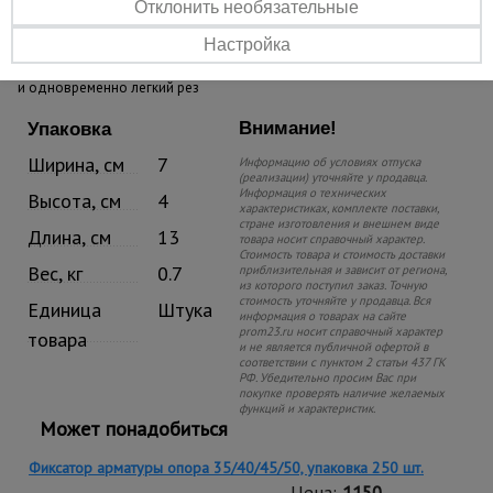
Отклонить необязательные
головкой
Точный рез
Настройка
Лезвия идеально подогнаны другу, обеспечивая ровный, точный
и одновременно легкий рез
Внимание!
Упаковка
Ширина, см
7
Информацию об условиях отпуска
(реализации) уточняйте у продавца.
Информация о технических
Высота, см
4
характеристиках, комплекте поставки,
стране изготовления и внешнем виде
Длина, см
13
товара носит справочный характер.
Стоимость товара и стоимость доставки
Вес, кг
0.7
приблизительная и зависит от региона,
из которого поступил заказ. Точную
стоимость уточняйте у продавца. Вся
Единица
Штука
информация о товарах на сайте
prom23.ru носит справочный характер
товара
и не является публичной офертой в
соответствии с пунктом 2 статьи 437 ГК
РФ. Убедительно просим Вас при
покупке проверять наличие желаемых
функций и характеристик.
Может понадобиться
Фиксатор арматуры опора 35/40/45/50, упаковка 250 шт.