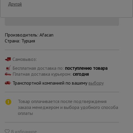
Снизим цену!
Другой
Опалубка
Производитель: Afacan
Вибротехника
Страна: Турция
для
строительства
Самовывоз:
Бесплатная доставка по:
поступлению товара
Оборудование
для работы с
Платная доставка курьером:
сегодня
арматурой
Транспортной компанией по вашему
выбору
Оборудование
Товар оплачивается после подтверждения
для бетонных
заказа менеджером и выбора удобного способа
работ
оплаты
Техника
В избранное