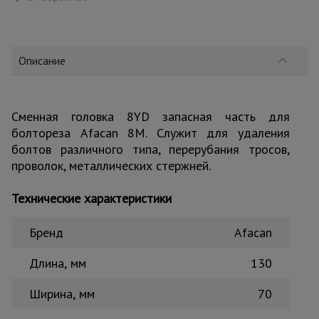
для
склада
Описание
Тачки
строительные
и садовые
Сменная головка 8YD запасная часть для
болтореза Afacan 8M. Cлужит для удаления
Лестницы
и
болтов различного типа, перерубания тросов,
стремянки
проволок, металлических стержней.
Технические характеристики
Штукатурные
комплекты
Бренд
Afacan
Длина, мм
130
Сварочные
аппараты
Ширина, мм
70