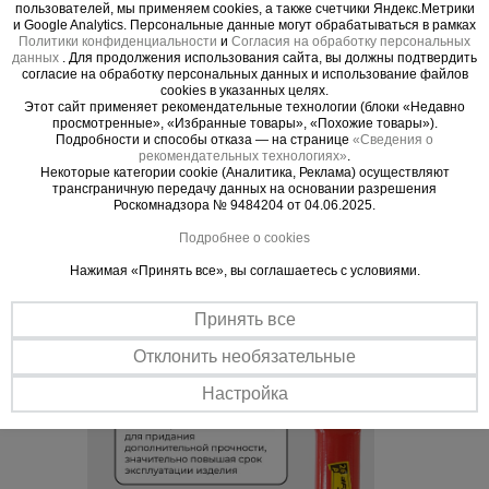
использования. Нет необходимости в специальных знаниях.
пользователей, мы применяем cookies, а также счетчики Яндекс.Метрики
Догибка арматуры может производиться непосредственно в
и Google Analytics. Персональные данные могут обрабатываться в рамках
Политики конфиденциальности
и
Согласия на обработку персональных
месте работы
данных
. Для продолжения использования сайта, вы должны подтвердить
Антикоррозионное покрытие
согласие на обработку персональных данных и использование файлов
cookies в указанных целях.
По всей площади ключа нанесено порошково-полимерное
Этот сайт применяет рекомендательные технологии (блоки «Недавно
покрытие, защищающее от механических повреждений и
просмотренные», «Избранные товары», «Похожие товары»).
препятствующее образованию ржавчины
Подробности и способы отказа — на странице
«Сведения о
рекомендательных технологиях»
.
Некоторые категории cookie (Аналитика, Реклама) осуществляют
трансграничную передачу данных на основании разрешения
Роскомнадзора № 9484204 от 04.06.2025.
Подробнее о cookies
Нажимая «Принять все», вы соглашаетесь с условиями.
Принять все
Отклонить необязательные
Настройка