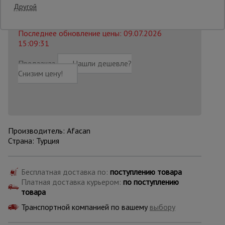
3669 руб.
Другой
3 219
₽
Распечатать
Опалубка
Последнее обновление цены: 09.07.2026
15:09:31
Предзаказ
Нашли дешевле?
Вибротехника
для
Снизим цену!
строительства
Оборудование
для работы с
Производитель: Afacan
арматурой
Страна: Турция
Оборудование
Бесплатная доставка по:
поступлению товара
для бетонных
Платная доставка курьером:
по поступлению
работ
товара
Транспортной компанией по вашему
выбору
Техника