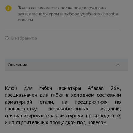
для
склада
Товар оплачивается после подтверждения
заказа менеджером и выбора удобного способа
оплаты
Тачки
строительные
и садовые
В избранное
Лестницы
и
Описание
стремянки
Ключ для гибки арматуры Afacan 26A,
Штукатурные
комплекты
предназначен для гибки в холодном состоянии
арматурной стали, на предприятиях по
производству железобетонных изделий,
Сварочные
специализированных арматурных производствах
аппараты
и на строительных площадках под навесом.