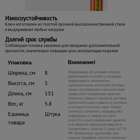
Износоустойчивость
Ключ изготовлен из толстой прочной высококачественной стали
и выдерживает любые нагрузки
Долгий срок службы
Сгибающая головка закалена для придания дополнительной
прочности, значительно повышая срок эксплуатации изделия
Внимание!
Упаковка
Ширина, см
8
Информацию об условиях отпуска
(реализации) уточняйте у продавца.
Информация о технических
Высота, см
5
характеристиках, комплекте поставки,
стране изготовления и внешнем виде
Длина, см
151
товара носит справочный характер.
Стоимость товара и стоимость доставки
Вес, кг
5.8
приблизительная и зависит от региона,
из которого поступил заказ. Точную
стоимость уточняйте у продавца. Вся
Единица
Штука
информация о товарах на сайте
prom23.ru носит справочный характер
товара
и не является публичной офертой в
соответствии с пунктом 2 статьи 437 ГК
РФ. Убедительно просим Вас при
покупке проверять наличие желаемых