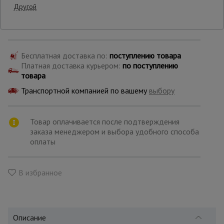
Другой
Производитель: Промышленник
Страна: Россия
Опалубка
Бесплатная доставка по:
поступлению товара
Платная доставка курьером:
по поступлению
Вибротехника
для
товара
строительства
Транспортной компанией по вашему
выбору
Оборудование
Товар оплачивается после подтверждения
для работы с
арматурой
заказа менеджером и выбора удобного способа
оплаты
Оборудование
В избранное
для бетонных
работ
Описание
Техника