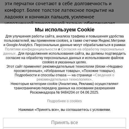
эти перчатки сочетают в себе долговечность и
Тепловые
комфорт. Более толстое латексное покрытие на
пушки
ладонях и кончиках пальцев, усиленное
уплотненной трикотажной тканью, обеспечивает
исключительную износостойкость и защиту даже
Мы используем Cookie
Металл и
при интенсивной работе.
металлообработка
Для улучшения работы сайта, анализа трафика и повышения удобства
пользователей, мы применяем cookies, а также счетчики Яндекс.Метрики
Благодаря воздухопроницаемому хлопку
и Google Analytics. Персональные данные могут обрабатываться в рамках
перчатки обеспечивают отличную вентиляцию,
Политики конфиденциальности
и
Согласия на обработку персональных
данных
. Для продолжения использования сайта, вы должны подтвердить
предотвращая потливость летом и сохраняя
согласие на обработку персональных данных и использование файлов
тепло в холодное время года. Легкие
cookies в указанных целях.
Этот сайт применяет рекомендательные технологии (блоки «Недавно
водоотталкивающие свойства защищают руки от
просмотренные», «Избранные товары», «Похожие товары»).
влаги, а высокая цепкость гарантирует надежный
Подробности и способы отказа — на странице
«Сведения о
рекомендательных технологиях»
.
хват при работе с деревом, на строительных и
Некоторые категории cookie (Аналитика, Реклама) осуществляют
ремонтных площадках, в сельском хозяйстве,
трансграничную передачу данных на основании разрешения
Роскомнадзора № 9484204 от 04.06.2025.
логистике, производстве и техническом
Подробнее о cookies
обслуживании. Универсальные и долговечные, эти
перчатки находят применение в автомобильной,
Нажимая «Принять все», вы соглашаетесь с условиями.
строительной, деревообрабатывающей, угольной,
дорожной и других отраслях, включая ЖКХ и
Принять все