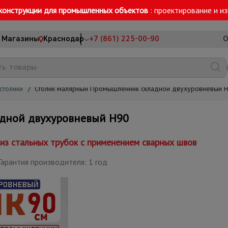
конструкции для промышленных объектов
: проектирование и и
Магазины
Краснодар
+7 (861) 225-00-90
О
столики
/
Столик малярный Промышленник складной двухуровневый 
дной двухуровневый H90
из стальных трубок с применением сварных швов
арантия производителя: 1 год