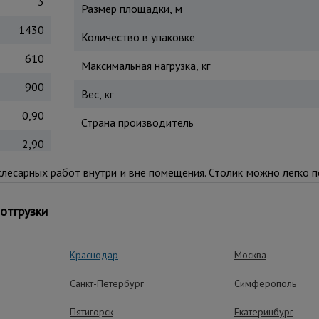
3
Размер площадки, м
1430
Количество в упаковке
610
Максимальная нагрузка, кг
900
Вес, кг
0,90
Страна производитель
2,90
лесарных работ внутри и вне помещения. Столик можно легко п
вес. Прост в сборке и занимает мало места при хранении. Высо
ведутся на станине.
отгрузки
Краснодар
Москва
ущества – эффективная работа
Санкт-Петербург
Симферополь
Пятигорск
Екатеринбург