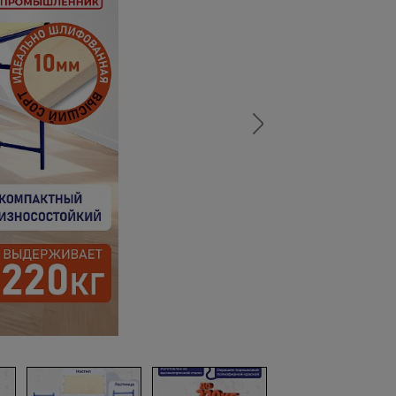
а
атурой
от