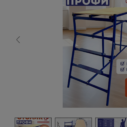
Опалубка
Вибротехника для строительств
Оборудование для работы с арм
Оборудование для бетонных раб
Техника для склада
Тачки строительные и садовые
Лестницы и стремянки
Штукатурные комплекты
Сварочные аппараты
Тепловые пушки
Металл и металлообработка