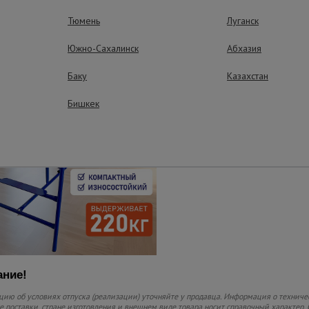
Прочный насти
Тюмень
Луганск
Настил съемный и из
защитной пропиткой
Южно-Сахалинск
Абхазия
выдерживать нагрузк
Баку
Казахстан
Легко перемест
Бишкек
Малый вес и компакт
транспортировке
ние!
ию об условиях отпуска (реализации) уточняйте у продавца. Информация о техниче
 поставки, стране изготовления и внешнем виде товара носит справочный характер. 