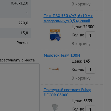
0,46x1,10
В корзину
1
Тент ПВХ 550 г/м2, 6х10 м с
люверсами ч/з 0,5 м, синий
220,0
Цена:
21300
13,8
Кол-во
Россия
В корзину
Молоток TeaM 100H
ереставлять с места
Цена:
145
та конструкции – 90
Кол-во
В корзину
Текстурный пистолет Fubag
DECOR G5000
Цена:
3535
Кол-во