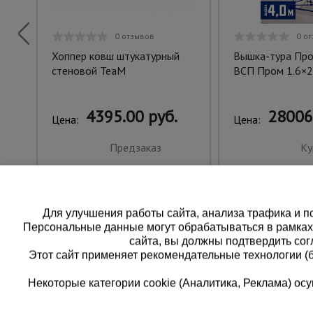
0 отзывов
0 о
Хоппер ковш штукатурный
Вышка-тура Пр
стеновой TeaM
ВСП Пром 1.6×2.
4395.00 руб.
28006
Цена:
Цена:
Предзаказ
Ку
Для улучшения работы сайта, анализа трафика и по
Персональные данные могут обрабатываться в рамка
сайта, вы должны подтвердить сог
Этот сайт применяет рекомендательные технологии (
Некоторые категории cookie (Аналитика, Реклама) о