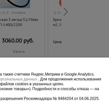
0 отзывов
0 отзывов
й вал 3 метра 51/76мм
Брезент огнеупорный 460 г/
П-1400/2200
м2, 5х6 м
3060.00 руб.
7800.00 руб.
Цена:
Купить
Купить
также счетчики Яндекс.Метрики и Google Analytics.
персональных данных
. Для продолжения использования
файлов cookies в указанных целях.
охожие товары»). Подробности и способы отказа — на
 разрешения Роскомнадзора № 9484204 от 04.06.2025.