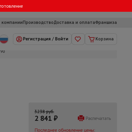
зготовление
 компании
Производство
Доставка и оплата
Франшиза
Регистрация
/
Войти
Корзина
H90
3238 руб.
2 841
₽
Распечатать
Последнее обновление цены: