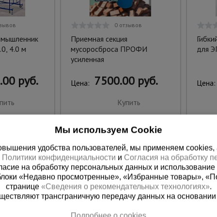
тзывов
0 отзывов
омышленник
Приемная секция
Гибки
0, 4.0 м
мусоросброса ПРОФИ
для Э
усиленная
.00 руб.
7500.00 руб.
Цена:
Цена:
пить
Купить
Мы используем Cookie
вышения удобства пользователей, мы применяем cookies, а 
х
Политики конфиденциальности
и
Согласия на обработку 
ласие на обработку персональных данных и использование 
блоки «Недавно просмотренные», «Избранные товары», «П
странице
«Сведения о рекомендательных технологиях»
.
существляют трансграничную передачу данных на основании
Подробнее о cookies