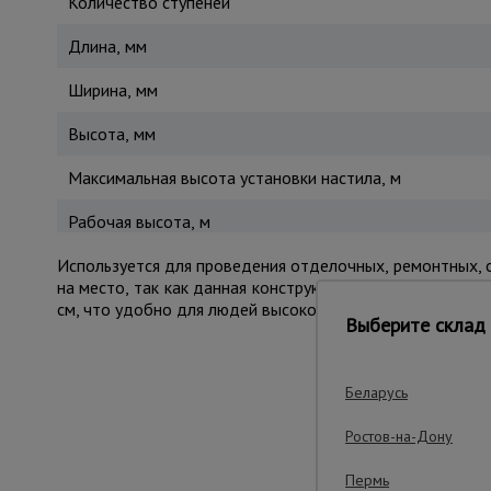
Количество ступеней
Длина, мм
Ширина, мм
Высота, мм
Максимальная высота установки настила, м
Рабочая высота, м
Используется для проведения отделочных, ремонтных, с
на место, так как данная конструкция имеет небольшой 
см, что удобно для людей высокого роста, если работы 
Выберите склад 
Беларусь
Важные преим
Ростов-на-Дону
Пермь