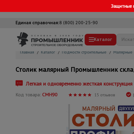
Защитные 
Единая справочная:
8 (800) 200-25-90
Каталог
Главная
/
Каталог
/
Подмости строительные
/
Малярные 
Строительные леса
Столик малярный Промышленник скла
Вышки-туры
Подмости строительные
Легкая и одновременно жесткая конструкция 
Сетка, тенты, брезенты
Код товара:
СМН90
15 отзывов
Г
Строительные подъемники
Грузоподъемное оборудование
Мусоропровод строительный
Фанера ламинированная