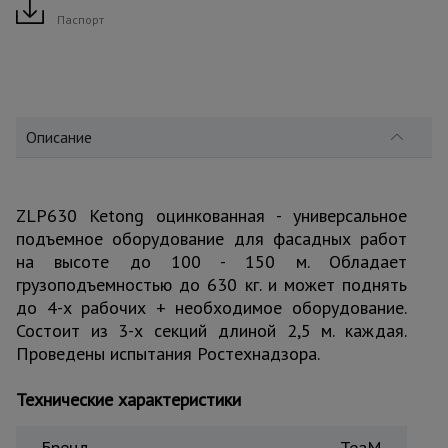
для
склада
Паспорт
Тачки
строительные
и садовые
Описание
Лестницы
и
ZLP630 Ketong оцинкованная - универсальное
стремянки
подъемное оборудование для фасадных работ
на высоте до 100 - 150 м. Обладает
грузоподъемностью до 630 кг. и может поднять
Штукатурные
до 4-х рабочих + необходимое оборудование.
комплекты
Состоит из 3-х секций длиной 2,5 м. каждая.
Проведены испытания Ростехнадзора.
Сварочные
аппараты
Технические характеристики
Бренд
TeaM