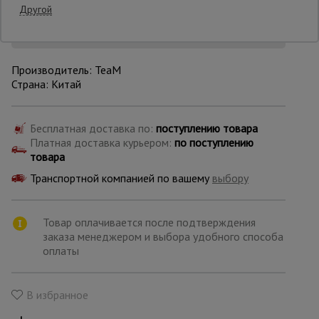
Другой
Опалубка
Производитель: TeaM
Страна: Китай
Вибротехника
для
строительства
Бесплатная доставка по:
поступлению товара
Платная доставка курьером:
по поступлению
товара
Оборудование
для работы с
Транспортной компанией по вашему
выбору
арматурой
Товар оплачивается после подтверждения
заказа менеджером и выбора удобного способа
Оборудование
для бетонных
оплаты
работ
В избранное
Техника