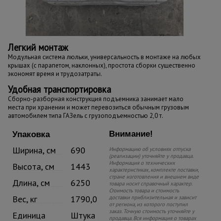
Легкий монтаж
Модульная система люльки, универсальность в монтаже на любых
крышах (с парапетом, наклонных), простота сборки существенно
экономят время и трудозатраты.
Удобная транспортировка
Сборно-разборная конструкция подъемника занимает мало
места при хранении и может перевозиться обычным грузовым
автомобилем типа ГАЗель с грузоподъемностью 2,0 т.
Внимание!
Упаковка
Ширина, см
690
Информацию об условиях отпуска
(реализации) уточняйте у продавца.
Информация о технических
Высота, см
1443
характеристиках, комплекте поставки,
стране изготовления и внешнем виде
Длина, см
6250
товара носит справочный характер.
Стоимость товара и стоимость
Вес, кг
1790,0
доставки приблизительная и зависит
от региона, из которого поступил
заказ. Точную стоимость уточняйте у
Единица
Штука
продавца. Вся информация о товарах