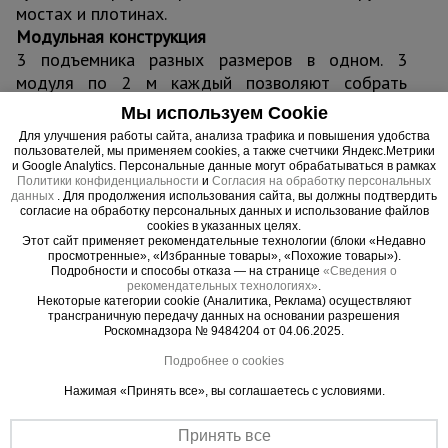
мостах и плотинах.
Модульная конструкция
3 подъемника разных размеров в одном. 3
модуля по 2 м каждый позволяют собрать
люльку необходимо размера специально для
Мы используем Cookie
каждого конкретного фасада здания. Система
Для улучшения работы сайта, анализа трафика и повышения удобства
противовесов состоит из контргрузов по 25 кг и
пользователей, мы применяем cookies, а также счетчики Яндекс.Метрики
и Google Analytics. Персональные данные могут обрабатываться в рамках
подбирается аналогично.
Политики конфиденциальности
и
Согласия на обработку персональных
Адаптация к фасаду
данных
. Для продолжения использования сайта, вы должны подтвердить
согласие на обработку персональных данных и использование файлов
ZLP 630 оцинкованная легко адаптируется к
cookies в указанных целях.
фасаду здания, благодаря прочной и
Этот сайт применяет рекомендательные технологии (блоки «Недавно
просмотренные», «Избранные товары», «Похожие товары»).
одновременно легкой подвесной консоли-опоре,
Подробности и способы отказа — на странице
«Сведения о
позволяющей производить установку даже на
рекомендательных технологиях»
.
Некоторые категории cookie (Аналитика, Реклама) осуществляют
покатой крыше без риска соскальзывания.
трансграничную передачу данных на основании разрешения
Увеличенный вылет консоли на 1,7 м дает
Роскомнадзора № 9484204 от 04.06.2025.
возможность вывешивать люльку на стальных
Подробнее о cookies
тросах и легко обходить выступающие части
Нажимая «Принять все», вы соглашаетесь с условиями.
фасада. Рама кабины снабжена прорезиненными
буферными колесами для защиты поверхности
Принять все