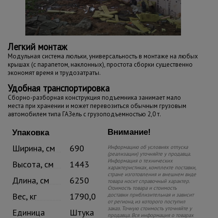
Легкий монтаж
Модульная система люльки, универсальность в монтаже на любых
крышах (с парапетом, наклонных), простота сборки существенно
экономят время и трудозатраты.
Удобная транспортировка
Сборно-разборная конструкция подъемника занимает мало
места при хранении и может перевозиться обычным грузовым
автомобилем типа ГАЗель с грузоподъемностью 2,0 т.
Внимание!
Упаковка
Ширина, см
690
Информацию об условиях отпуска
(реализации) уточняйте у продавца.
Информация о технических
Высота, см
1443
характеристиках, комплекте поставки,
стране изготовления и внешнем виде
Длина, см
6250
товара носит справочный характер.
Стоимость товара и стоимость
Вес, кг
1790,0
доставки приблизительная и зависит
от региона, из которого поступил
заказ. Точную стоимость уточняйте у
Единица
Штука
продавца. Вся информация о товарах