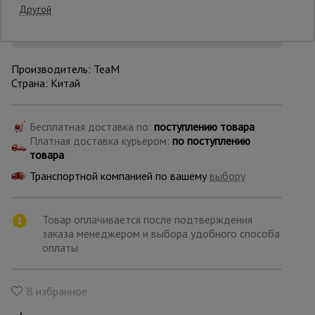
Другой
Опалубка
Производитель: TeaM
Страна: Китай
Вибротехника
для
строительства
Бесплатная доставка по:
поступлению товара
Платная доставка курьером:
по поступлению
товара
Оборудование
для работы с
Транспортной компанией по вашему
выбору
арматурой
Товар оплачивается после подтверждения
заказа менеджером и выбора удобного способа
Оборудование
для бетонных
оплаты
работ
В избранное
Техника