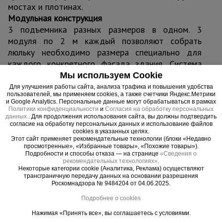
мостах и плотинах.
Модульная конструкция
3 подъемника разных размеров в одном. 3
модуля по 2 м каждый позволяют собрать
люльку необходимо размера специально для
каждого конкретного фасада здания. Система
противовесов состоит из контргрузов по 25 кг и
Мы используем Cookie
подбирается аналогично.
Для улучшения работы сайта, анализа трафика и повышения удобства
пользователей, мы применяем cookies, а также счетчики Яндекс.Метрики
Адаптация к фасаду
и Google Analytics. Персональные данные могут обрабатываться в рамках
ZLP 630 оцинкованная легко адаптируется к
Политики конфиденциальности
и
Согласия на обработку персональных
данных
. Для продолжения использования сайта, вы должны подтвердить
фасаду здания, благодаря прочной и
согласие на обработку персональных данных и использование файлов
одновременно легкой подвесной консоли-опоре,
cookies в указанных целях.
Этот сайт применяет рекомендательные технологии (блоки «Недавно
позволяющей производить установку даже на
просмотренные», «Избранные товары», «Похожие товары»).
покатой крыше без риска соскальзывания.
Подробности и способы отказа — на странице
«Сведения о
рекомендательных технологиях»
.
Увеличенный вылет консоли на 1,7 м дает
Некоторые категории cookie (Аналитика, Реклама) осуществляют
возможность вывешивать люльку на стальных
трансграничную передачу данных на основании разрешения
Роскомнадзора № 9484204 от 04.06.2025.
тросах и легко обходить выступающие части
фасада. Рама кабины снабжена прорезиненными
Подробнее о cookies
буферными колесами для защиты поверхности
Нажимая «Принять все», вы соглашаетесь с условиями.