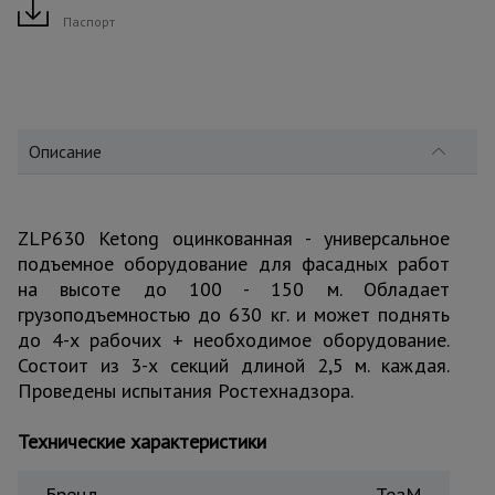
для
склада
Паспорт
Тачки
строительные
и садовые
Описание
Лестницы
и
ZLP630 Ketong оцинкованная - универсальное
стремянки
подъемное оборудование для фасадных работ
на высоте до 100 - 150 м. Обладает
грузоподъемностью до 630 кг. и может поднять
Штукатурные
до 4-х рабочих + необходимое оборудование.
комплекты
Состоит из 3-х секций длиной 2,5 м. каждая.
Проведены испытания Ростехнадзора.
Сварочные
аппараты
Технические характеристики
Бренд
TeaM