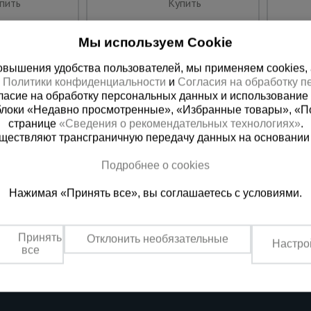
пить
Купить
Мы используем Cookie
вышения удобства пользователей, мы применяем cookies, а 
х
Политики конфиденциальности
и
Согласия на обработку 
ласие на обработку персональных данных и использование 
блоки «Недавно просмотренные», «Избранные товары», «П
странице
«Сведения о рекомендательных технологиях»
.
существляют трансграничную передачу данных на основании
Подробнее о cookies
ная справочная
Краснодар
Нажимая «Принять все», вы соглашаетесь с условиями.
(800) 200-25-90
+7 (861) 22
азать звонок
Заказать звонок
Принять
Отклонить необязательные
Настро
платно по России
Пн-Пт: с 8:00 до 17:00
все
Сб: с 09:00 до 15:00,
Вс: выходной