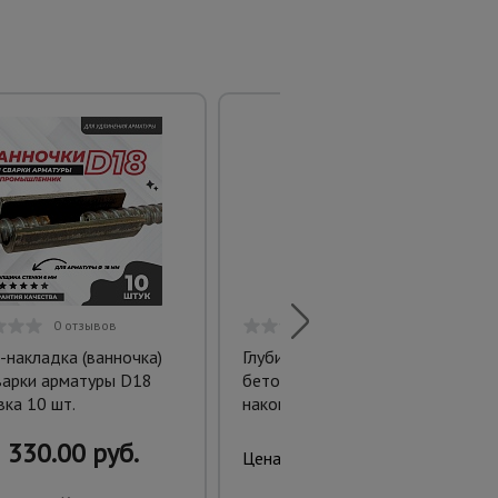
0 отзывов
0 отзывов
-накладка (ванночка)
Глубинный вибратор для
варки арматуры D18
бетона ЭП-2200, вал 3 м.,
вка 10 шт.
наконечник 51 мм (комплект)
330.00 руб.
18400.00 руб.
Цена: