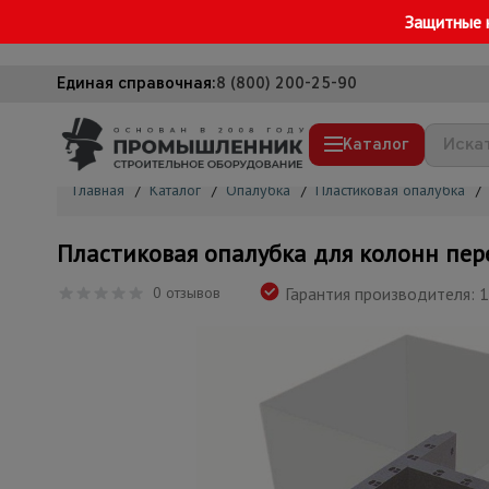
Защитные 
Единая справочная:
8 (800) 200-25-90
Каталог
Главная
/
Каталог
/
Опалубка
/
Пластиковая опалубка
/
Строительные леса
Пластиковая опалубка для колонн пер
Вышки-туры
0 отзывов
Гарантия производителя: 1
Подмости строительные
Сетка, тенты, брезенты
Строительные подъемники
Грузоподъемное оборудование
Мусоропровод строительный
Фанера ламинированная