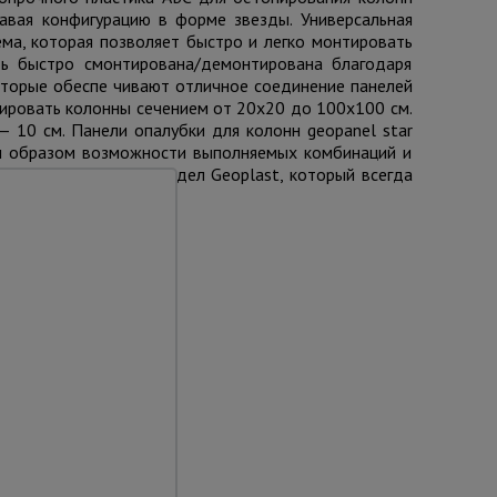
давая конфигурацию в форме звезды. Универсальная
ема, которая позволяет быстро и легко монтировать
ть быстро смонтирована/демонтирована благодаря
оторые обеспе чивают отличное соединение панелей
тировать колонны сечением от 20х20 до 100х100 см.
 10 см. Панели опалубки для колонн geopanel star
ким образом возможности выполняемых комбинаций и
ься в технический отдел Geoplast, который всегда
та