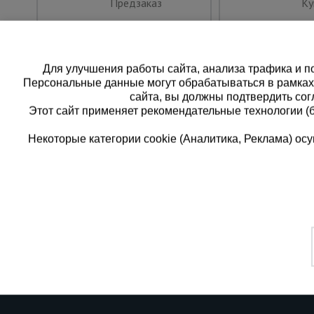
Предзаказ
Ку
Для улучшения работы сайта, анализа трафика и по
Персональные данные могут обрабатываться в рамка
сайта, вы должны подтвердить сог
Этот сайт применяет рекомендательные технологии (
Некоторые категории cookie (Аналитика, Реклама) о
Каталог товаров
Еди
О компании
8 
Аренда оборудования
Франшиза
Зак
Доставка
Контакты
бес
Статьи
Защитные конструкции