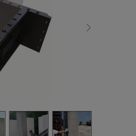
а
атурой
от