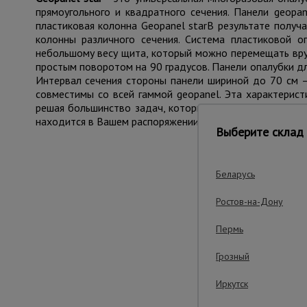
прямоугольного и квадратного сечения. Панели geopa
пластиковая колонна Geopanel starВ результате получ
колонны различного сечения. Система пластиковой 
небольшому весу щита, который можно перемещать вру
простым поворотом на 90 градусов. Панели опалубки д
Интервал сечения стороны панели шириной до 70 см –
совместимы со всей гаммой geopanel. Эта характерис
решая большинство задач, которые могут возникнуть н
находится в Вашем распоряжении для разработки самы
Выберите склад 
Беларусь
Важ
Ростов-на-Дону
Пермь
Грозный
Иркутск