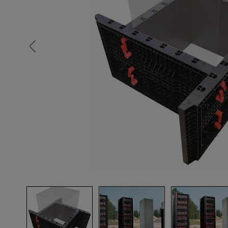
Опалубка
Вибротехника для строительств
Оборудование для работы с арм
Оборудование для бетонных раб
Техника для склада
Тачки строительные и садовые
Лестницы и стремянки
Штукатурные комплекты
Сварочные аппараты
Тепловые пушки
Металл и металлообработка