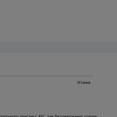
Италия
копрочного пластика AБС для бетонирования колонн