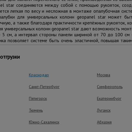
nel star соединяются между собой с помощью рукояток, соз
ается легкая по весу и несложная в монтаже опалубочная сист
опалубки для универсальных колонн geopanel star может бы
чную, а также благодаря практичности крепёжных рукояток, к
ля универсальных колонн geopanel star дают возможность мон
 5 см, а интервал стороны панели шириной от 70 до 100 см —
тика позволяет системе быть очень эластичной, повышая та
а стройплощадке. В случае необходимости, Вы можете обратит
х подходящих нестандартных решений.
отгрузки
Краснодар
Москва
ные преимущества – эффективная рабо
Санкт-Петербург
Симферополь
Пятигорск
Екатеринбург
Тюмень
Луганск
Южно-Сахалинск
Абхазия