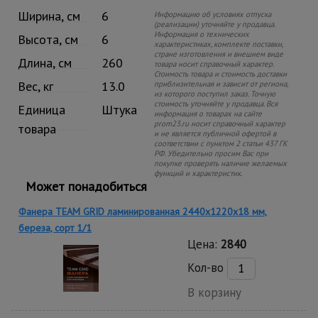
Ширина, см
6
Информацию об условиях отпуска
(реализации) уточняйте у продавца.
Информация о технических
Высота, см
6
характеристиках, комплекте поставки,
стране изготовления и внешнем виде
Длина, см
260
товара носит справочный характер.
Стоимость товара и стоимость доставки
Вес, кг
13.0
приблизительная и зависит от региона,
из которого поступил заказ. Точную
стоимость уточняйте у продавца. Вся
Единица
Штука
информация о товарах на сайте
prom23.ru носит справочный характер
товара
и не является публичной офертой в
соответствии с пунктом 2 статьи 437 ГК
РФ. Убедительно просим Вас при
покупке проверять наличие желаемых
функций и характеристик.
Может понадобиться
Фанера TEAM GRID ламинированная 2440х1220х18 мм,
береза, сорт 1/1
Цена:
2840
Кол-во
В корзину