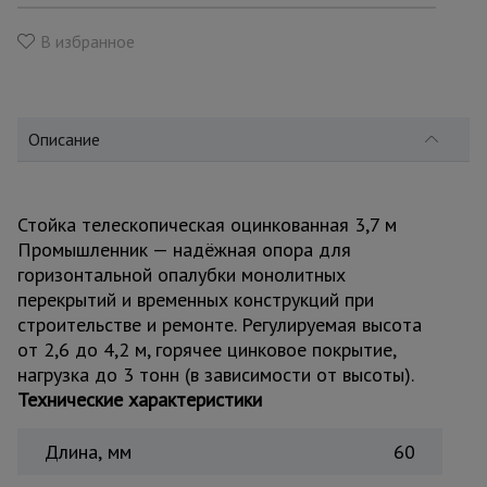
для
склада
В избранное
Тачки
строительные
и садовые
Описание
Лестницы
Стойка телескопическая оцинкованная 3,7 м
и
стремянки
Промышленник — надёжная опора для
горизонтальной опалубки монолитных
перекрытий и временных конструкций при
Штукатурные
строительстве и ремонте. Регулируемая высота
комплекты
от 2,6 до 4,2 м, горячее цинковое покрытие,
нагрузка до 3 тонн (в зависимости от высоты).
Технические характеристики
Сварочные
аппараты
Длина, мм
60