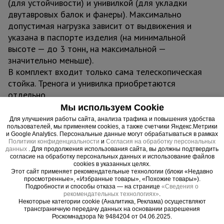
(для устойчивости) и унивилкой (для укладки
двутавровых балок и фанеры). Максимально
допустимая нагрузка зависит от выдвижения и
указана в паспорте изделия (на минимальной
высоте — до 3 тонн, на максимальной —
значительно меньше).
В комплект входит только сама телескопическая
стойка. Тренога и унивилка приобретаются
отдельно.
Область применения: монолитное строительство
Мы используем Cookie
перекрытий жилых и промышленных зданий,
Для улучшения работы сайта, анализа трафика и повышения удобства
пользователей, мы применяем cookies, а также счетчики Яндекс.Метрики
временные опоры при реконструкции и ремонте,
и Google Analytics. Персональные данные могут обрабатываться в рамках
поддержка горизонтальных щитов опалубки
Политики конфиденциальности
и
Согласия на обработку персональных
данных
. Для продолжения использования сайта, вы должны подтвердить
любой конфигурации
согласие на обработку персональных данных и использование файлов
Преимущества:
cookies в указанных целях.
Этот сайт применяет рекомендательные технологии (блоки «Недавно
просмотренные», «Избранные товары», «Похожие товары»).
- Усиленные трубы 3 мм - повышенная несущая
Подробности и способы отказа — на странице
«Сведения о
рекомендательных технологиях»
.
способность
Некоторые категории cookie (Аналитика, Реклама) осуществляют
- Горячее цинкование - защита от коррозии
трансграничную передачу данных на основании разрешения
Роскомнадзора № 9484204 от 04.06.2025.
- Надёжная фиксация - безопасность работы