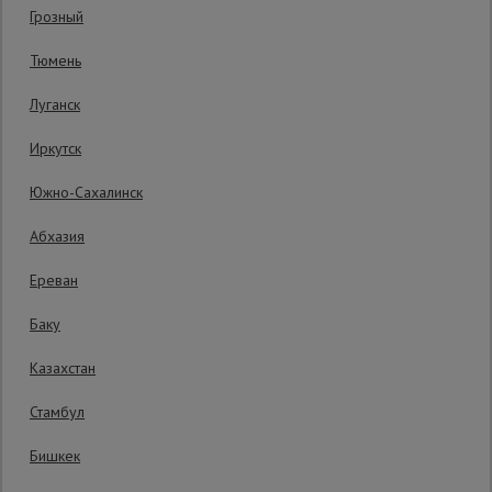
Гарантия производителя: 1 год
Грозный
Сетка,
Тюмень
тенты,
брезенты
Луганск
Иркутск
Строительные
подъемники
Южно-Сахалинск
Абхазия
Грузоподъемное
оборудование
Ереван
Баку
Каталог
Мусоропровод
Казахстан
строительный
всех
товаров
Стамбул
Бишкек
Фанера
ламинированная