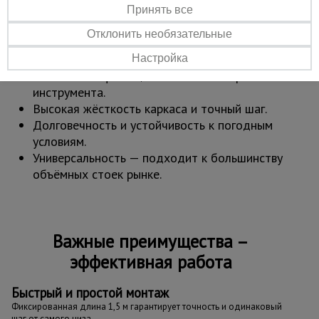
консолей.
Принять все
Работа на высоте до 30 м.
Отклонить необязательные
Преимущества:
Настройка
Мгновенная фиксация клином — сборка без
инструмента.
Высокая жёсткость каркаса и точный шаг.
Долговечность и устойчивость к погодным
условиям.
Универсальность — подходит к большинству
объёмных стоек рынке.
Важные преимущества –
эффективная работа
Быстрый и простой монтаж
Фиксированная длина 1,5 м гарантирует точность и одинаковый
шаг от самого низа.