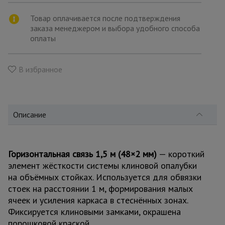
для
склада
Товар оплачивается после подтверждения
заказа менеджером и выбора удобного способа
оплаты
Тачки
строительные
и садовые
В избранное
Лестницы
и
стремянки
Описание
Штукатурные
Горизонтальная связь 1,5 м (48×2 мм)
— короткий
комплекты
элемент жёсткости системы клиновой опалубки
на объёмных стойках. Используется для обвязки
стоек на расстоянии 1 м, формирования малых
Сварочные
ячеек и усиления каркаса в стеснённых зонах.
аппараты
Фиксируется клиновыми замками, окрашена
порошковой краской.