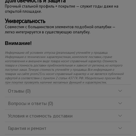
Долговечность и защита
Прочный стальной профиль + покрытие — служит годы даже на
открытой площадке.
Универсальность
Совместим с большинством элементов подобной опалубки —
легко интегрируется в существующую опалубку.
Внимание!
Информацию об условиях отпуска (реализации) уточняйте у продавца.
Информация о технических характеристиках, комплекте поставки, стране
изготовления и внешнем виде товара носит справочный характер. Стоимость
товара и стоимость доставки приблизительная и зависит от региона, из которого
поступил заказ. Точную стоимость уточняйте у продавца. Вся информация о
товарах на сайте prom23.ru носит справочный характер и не является публичной
офертой в соответствии с пунктом 2 статьи 437 ГК РФ. Убедительно просим Вас
при покупке проверять наличие желаемых функций и характеристик.
Отзывы (0)
Вопросы и ответы (0)
Условия и стоимость доставки
Гарантия и ремонт