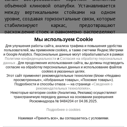
объёмной клиновой опалубки. Устанавливается
между вертикальными стойками на одном
уровне, создавая горизонтальные связи, которые
стабилизируют каркас, предотвращают
расхождение стоек и равномерно распределяют
нагрузку от бетона и арматуры.
Мы используем Cookie
Труба 48×2 мм обеспечивает высокую прочность
Для улучшения работы сайта, анализа трафика и повышения удобства
при небольшом весе. На концах — фланцы с
пользователей, мы применяем cookies, а также счетчики Яндекс.Метрики
и Google Analytics. Персональные данные могут обрабатываться в рамках
отверстиями под клиновые замки, позволяющие
Политики конфиденциальности
и
Согласия на обработку персональных
мгновенно зафиксировать связь без
данных
. Для продолжения использования сайта, вы должны подтвердить
согласие на обработку персональных данных и использование файлов
инструментов. Порошковое покрытие надёжно
cookies в указанных целях.
Этот сайт применяет рекомендательные технологии (блоки «Недавно
защищает от коррозии и царапин при работе на
просмотренные», «Избранные товары», «Похожие товары»).
стройплощадке.
Подробности и способы отказа — на странице
«Сведения о
рекомендательных технологиях»
.
Некоторые категории cookie (Аналитика, Реклама) осуществляют
Область применения
трансграничную передачу данных на основании разрешения
Роскомнадзора № 9484204 от 04.06.2025.
Монолитные перекрытия любой толщины в
жилом, коммерческом и промышленном
Подробнее о cookies
строительстве.
Нажимая «Принять все», вы соглашаетесь с условиями.
Устройство плит перекрытий, балок,