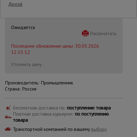
Другой
Опалубка
Распечатать
Вибротехника
для
Последнее обновление цены: 30.03.2026
строительства
12:15:12
Уточнить цену
Оборудование
для работы с
арматурой
Производитель: Промышленник
Страна: Россия
Оборудование
для бетонных
Бесплатная доставка по:
поступлению товара
работ
Платная доставка курьером:
по поступлению
товара
Транспортной компанией по вашему
выбору
Техника