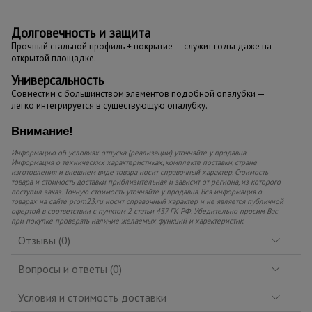
Долговечность и защита
Прочный стальной профиль + покрытие — служит годы даже на
открытой площадке.
Универсальность
Совместим с большинством элементов подобной опалубки —
легко интегрируется в существующую опалубку.
Внимание!
Информацию об условиях отпуска (реализации) уточняйте у продавца.
Информация о технических характеристиках, комплекте поставки, стране
изготовления и внешнем виде товара носит справочный характер. Стоимость
товара и стоимость доставки приблизительная и зависит от региона, из которого
поступил заказ. Точную стоимость уточняйте у продавца. Вся информация о
товарах на сайте prom23.ru носит справочный характер и не является публичной
офертой в соответствии с пунктом 2 статьи 437 ГК РФ. Убедительно просим Вас
при покупке проверять наличие желаемых функций и характеристик.
Отзывы (0)
Вопросы и ответы (0)
Условия и стоимость доставки