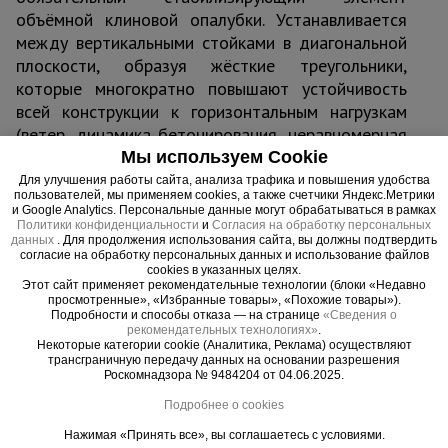
объёмной клиновой опалубки. Устанавливается
между вертикальными стойками в диагональной
плоскости, образуя жёсткие треугольники,
которые многократно повышают устойчивость
всей конструкции к горизонтальным нагрузкам
(ветер, динамика бетонирования, неравномерная
усадка бетона).
Мы используем Cookie
Труба 42×1,5 мм — оптимальный баланс между
Для улучшения работы сайта, анализа трафика и повышения удобства
пользователей, мы применяем cookies, а также счетчики Яндекс.Метрики
прочностью и весом. На концах — специальные
и Google Analytics. Персональные данные могут обрабатываться в рамках
фланцы с отверстиями под клиновые замки,
Политики конфиденциальности
и
Согласия на обработку персональных
данных
. Для продолжения использования сайта, вы должны подтвердить
позволяющие мгновенно зафиксировать связь к
согласие на обработку персональных данных и использование файлов
стойкам без инструментов и дополнительных
cookies в указанных целях.
Этот сайт применяет рекомендательные технологии (блоки «Недавно
элементов. Порошковое покрытие надёжно
просмотренные», «Избранные товары», «Похожие товары»).
защищает от коррозии и царапин при работе на
Подробности и способы отказа — на странице
«Сведения о
рекомендательных технологиях»
.
стройплощадке.
Некоторые категории cookie (Аналитика, Реклама) осуществляют
трансграничную передачу данных на основании разрешения
Роскомнадзора № 9484204 от 04.06.2025.
Область применения
Подробнее о cookies
Монолитные перекрытия любой толщины в
жилом, коммерческом и промышленном
Нажимая «Принять все», вы соглашаетесь с условиями.