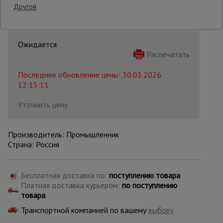
Другой
Опалубка
Распечатать
Вибротехника
для
Последнее обновление цены: 30.03.2026
строительства
12:15:11
Уточнить цену
Оборудование
для работы с
арматурой
Производитель: Промышленник
Страна: Россия
Оборудование
для бетонных
Бесплатная доставка по:
поступлению товара
работ
Платная доставка курьером:
по поступлению
товара
Транспортной компанией по вашему
выбору
Техника