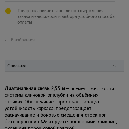
для
склада
Товар оплачивается после подтверждения
заказа менеджером и выбора удобного способа
оплаты
Тачки
строительные
и садовые
В избранное
Лестницы
и
стремянки
Описание
Штукатурные
Диагональная связь 2,55 м
— элемент жёсткости
комплекты
системы клиновой опалубки на объёмных
стойках. Обеспечивает пространственную
устойчивость каркаса, предотвращает
Сварочные
раскачивание и боковые смещения стоек при
аппараты
бетонировании. Фиксируется клиновыми замками,
окрашена порошковой краской.