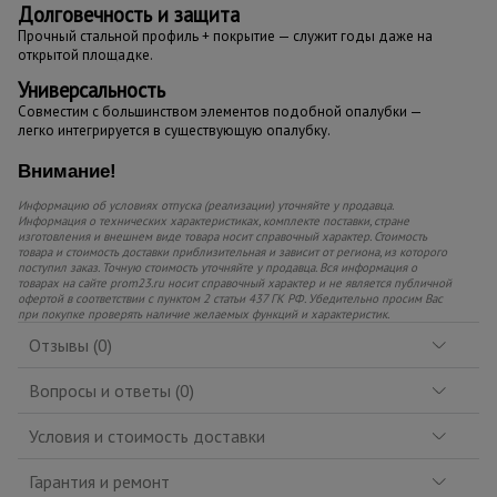
Долговечность и защита
Прочный стальной профиль + покрытие — служит годы даже на
открытой площадке.
Универсальность
Совместим с большинством элементов подобной опалубки —
легко интегрируется в существующую опалубку.
Внимание!
Информацию об условиях отпуска (реализации) уточняйте у продавца.
Информация о технических характеристиках, комплекте поставки, стране
изготовления и внешнем виде товара носит справочный характер. Стоимость
товара и стоимость доставки приблизительная и зависит от региона, из которого
поступил заказ. Точную стоимость уточняйте у продавца. Вся информация о
товарах на сайте prom23.ru носит справочный характер и не является публичной
офертой в соответствии с пунктом 2 статьи 437 ГК РФ. Убедительно просим Вас
при покупке проверять наличие желаемых функций и характеристик.
Отзывы (0)
Вопросы и ответы (0)
Условия и стоимость доставки
Гарантия и ремонт