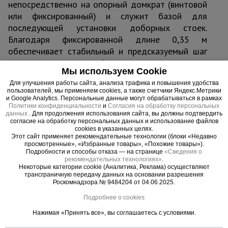
непосредственно на опорный домкрат (винтовой
или фиксированный) и служит базой для
последующей установки доборных стоек.
Благодаря фиксированной длине 0,35 м
обеспечивает стабильный и предсказуемый шаг
системы, упрощая расчёт и монтаж.
Мы используем Cookie
Труба диаметром 48 мм с толщиной стенки 3 мм
Для улучшения работы сайта, анализа трафика и повышения удобства
изготовлена из конструкционной стали. В
пользователей, мы применяем cookies, а также счетчики Яндекс.Метрики
верхней части — фланец с отверстиями под
и Google Analytics. Персональные данные могут обрабатываться в рамках
Политики конфиденциальности
и
Согласия на обработку персональных
клиновые замки для соединения с ригелями и
данных
. Для продолжения использования сайта, вы должны подтвердить
доборными стойками. Нижняя часть имеет
согласие на обработку персональных данных и использование файлов
cookies в указанных целях.
посадочное место под домкрат. Покрытие —
Этот сайт применяет рекомендательные технологии (блоки «Недавно
порошковая краска, что гарантирует защиту от
просмотренные», «Избранные товары», «Похожие товары»).
Подробности и способы отказа — на странице
«Сведения о
коррозии при работе на открытой площадке.
рекомендательных технологиях»
.
Некоторые категории cookie (Аналитика, Реклама) осуществляют
трансграничную передачу данных на основании разрешения
Область применения
Роскомнадзора № 9484204 от 04.06.2025.
Монолитные перекрытия любой толщины в
Подробнее о cookies
жилом, коммерческом и промышленном
Нажимая «Принять все», вы соглашаетесь с условиями.
строительстве.