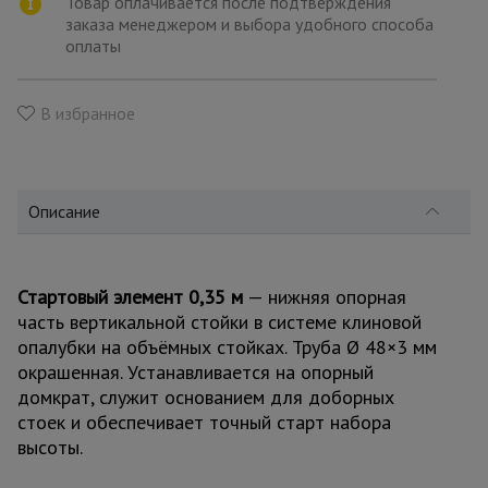
Товар оплачивается после подтверждения
для
склада
заказа менеджером и выбора удобного способа
оплаты
Тачки
В избранное
строительные
и садовые
Лестницы
Описание
и
стремянки
Стартовый элемент 0,35 м
— нижняя опорная
часть вертикальной стойки в системе клиновой
Штукатурные
комплекты
опалубки на объёмных стойках. Труба Ø 48×3 мм
окрашенная. Устанавливается на опорный
домкрат, служит основанием для доборных
Сварочные
стоек и обеспечивает точный старт набора
аппараты
высоты.