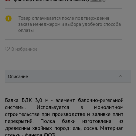
для
склада
Товар оплачивается после подтверждения
заказа менеджером и выбора удобного способа
Тачки
оплаты
строительные
и садовые
В избранное
Лестницы
и
стремянки
Описание
Штукатурные
комплекты
Балка БДК 3,0 м - элемент балочно-ригельной
системы. Используется в монолитном
строительстве при производстве и заливке плит
Сварочные
перекрытий. Полка балки изготовлена из
аппараты
древесины хвойных пород: ель, сосна. Материал
стенки - фанера ФСФ.