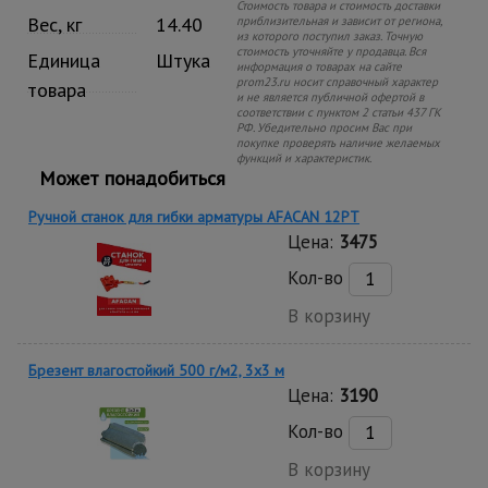
Стоимость товара и стоимость доставки
Вес, кг
14.40
приблизительная и зависит от региона,
из которого поступил заказ. Точную
стоимость уточняйте у продавца. Вся
Единица
Штука
информация о товарах на сайте
prom23.ru носит справочный характер
товара
и не является публичной офертой в
соответствии с пунктом 2 статьи 437 ГК
РФ. Убедительно просим Вас при
покупке проверять наличие желаемых
функций и характеристик.
Может понадобиться
Ручной станок для гибки арматуры AFACAN 12PT
Цена:
3475
Кол-во
В корзину
Брезент влагостойкий 500 г/м2, 3х3 м
Цена:
3190
Кол-во
В корзину