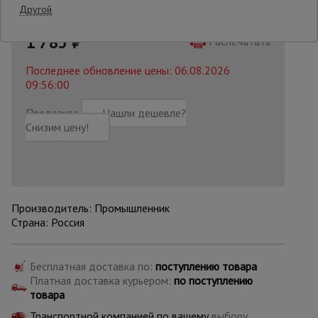
Другой
2300 руб.
1 785
₽
Опалубка
Распечатать
Последнее обновление цены: 06.08.2026
09:56:00
Вибротехника
для
Предзаказ
Нашли дешевле?
строительства
Снизим цену!
Оборудование
для работы с
арматурой
Производитель: Промышленник
Страна: Россия
Оборудование
для бетонных
работ
Бесплатная доставка по:
поступлению товара
Платная доставка курьером:
по поступлению
товара
Техника
Транспортной компанией по вашему
выбору