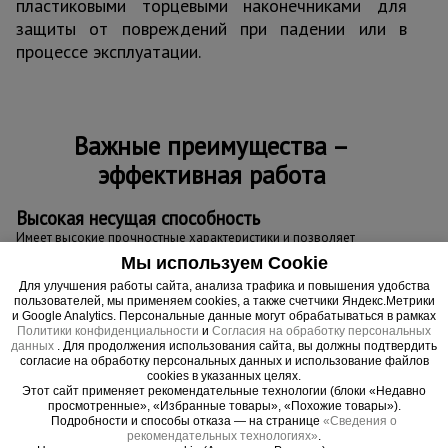
пластиковыми торцевыми наконечниками для
защиты от повреждений при падении или в
процессе эксплуатации.
Важные преимущества –
эффективная работа
Высокая несущая способность
Имеет высокие прочностные характеристики и позволяет
создавать опалубочные конструкции большой площади.
Мы используем Cookie
Качество материалов
Для улучшения работы сайта, анализа трафика и повышения удобства
пользователей, мы применяем cookies, а также счетчики Яндекс.Метрики
Даже при самых суровых погодных условиях сохраняет форму и
и Google Analytics. Персональные данные могут обрабатываться в рамках
изначальную геометрию, обладает влагостойкостью, защищена
Политики конфиденциальности
и
Согласия на обработку персональных
от прогибания и растрескивания.
данных
. Для продолжения использования сайта, вы должны подтвердить
согласие на обработку персональных данных и использование файлов
cookies в указанных целях.
Этот сайт применяет рекомендательные технологии (блоки «Недавно
просмотренные», «Избранные товары», «Похожие товары»).
Подробности и способы отказа — на странице
«Сведения о
рекомендательных технологиях»
.