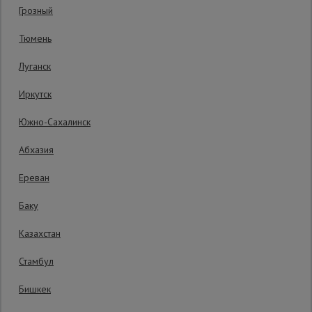
Грозный
Гарантия производителя: 1 год
Сетка,
Тюмень
тенты,
брезенты
Луганск
Иркутск
Строительные
подъемники
Южно-Сахалинск
Абхазия
Грузоподъемное
оборудование
Ереван
Баку
Каталог
Мусоропровод
Казахстан
строительный
всех
товаров
Стамбул
Бишкек
Фанера
ламинированная