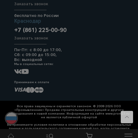
Заказать звонок
бесплатно по России
Краснодар
+7 (861) 225-00-90
Заказать звонок
Пн-Пт: с 8:00 до 17:00,
Сб: с 09:00 до 15:00,
Вс: выходной
Мы в социальных сетях:
Принимаем к оплате
Все права защищены и охраняются законом. © 2008-2026 ООО
«Промышленник» Продажа строительных конструкций и другого
оборудования в нашей компании. Информация на сайте www.prom23.ru
не является публичной офертой
Вы принимаете условия политики в отношении обработки персональных
данных и пользовательского соглашения каждый раз, когда оставляете
свои данные в любой форме обратной связи на сайте prom23.ru и его
поддоменов