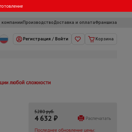
зготовление
 компании
Производство
Доставка и оплата
Франшиза
Регистрация
/
Войти
Корзина
кции любой сложности
5280 руб.
4 632
₽
Распечатать
Последнее обновление цены: