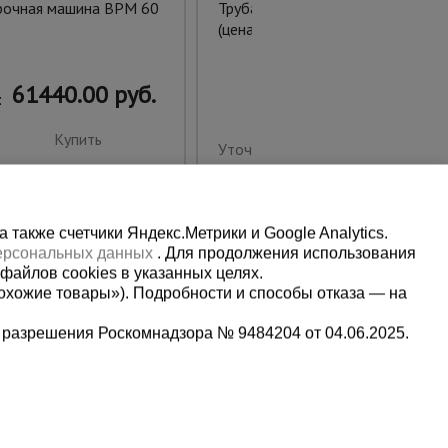
рочная машина BPM 60
Труба профильная 40*20*1,0
(цена за 1 кг/руб)
61440.00 руб.
:
Купить
Уточнить цену
также счетчики Яндекс.Метрики и Google Analytics.
персональных данных
. Для продолжения использования
файлов cookies в указанных целях.
охожие товары»). Подробности и способы отказа — на
 разрешения Роскомнадзора № 9484204 от 04.06.2025.
Мы в социальных сетях:
5-00-90
Принимаем к оплате