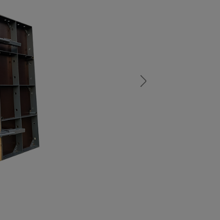
а
атурой
от