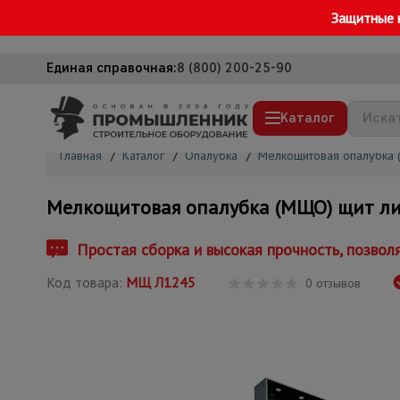
Защитные 
Единая справочная:
8 (800) 200-25-90
Каталог
Главная
/
Каталог
/
Опалубка
/
Мелкощитовая опалубка
Строительные леса
Мелкощитовая опалубка (МЩО) щит л
Вышки-туры
Подмости строительные
Простая сборка и высокая прочность, позво
Сетка, тенты, брезенты
Код товара:
МЩ Л1245
0 отзывов
Строительные подъемники
Грузоподъемное оборудование
Мусоропровод строительный
Фанера ламинированная