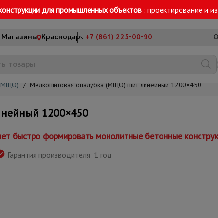
конструкции для промышленных объектов
: проектирование и и
Магазины
Краснодар
+7 (861) 225-00-90
О
 (МЩО)
/
Мелкощитовая опалубка (МЩО) щит линейный 1200×450
инейный 1200×450
ляет быстро формировать монолитные бетонные констру
Гарантия производителя: 1 год