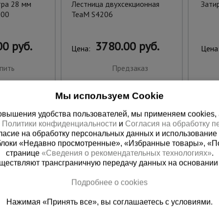
тра 28 мм
Лестница двухсекционная
Зати
200
TeaM S4206
0 руб.
3780.00 руб.
Цена:
Цена
пить
Предзаказ
Мы используем Cookie
вышения удобства пользователей, мы применяем cookies, а 
х
Политики конфиденциальности
и
Согласия на обработку 
ласие на обработку персональных данных и использование 
блоки «Недавно просмотренные», «Избранные товары», «П
странице
«Сведения о рекомендательных технологиях»
.
существляют трансграничную передачу данных на основании
Подробнее о cookies
ная справочная
Краснодар
Нажимая «Принять все», вы соглашаетесь с условиями.
(800) 200-25-90
+7 (861) 22