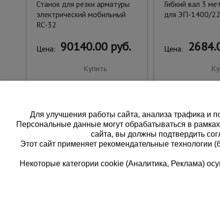
Станок для резки арматуры
Гибкий вал 3 ме
электрический мобильный
для ЭП-1400/2
RC-32
90140.00 руб.
2684.0
Цена:
Цена:
Купить
Ку
Для улучшения работы сайта, анализа трафика и по
Персональные данные могут обрабатываться в рамка
сайта, вы должны подтвердить сог
Этот сайт применяет рекомендательные технологии (
Некоторые категории cookie (Аналитика, Реклама) о
Каталог товаров
Еди
О компании
8 
Аренда оборудования