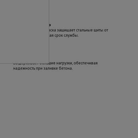
Долговечность
Качественная покраска защищает стальные щиты от
ржавчины, продлевая срок службы.
Прочность
Выдерживает большие нагрузки, обеспечивая
надежность при заливке бетона.