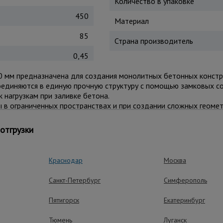
Количество в упаковке
450
Материал
85
Страна производитель
0,45
мм предназначена для создания монолитных бетонных конструк
соединяются в единую прочную структуру с помощью замковых с
 нагрузкам при заливке бетона.
 ограниченных пространствах и при создании сложных геометри
позволяет сократить время на монтаж и демонтаж, а небольшой
и, что обеспечивает гибкость в конфигурации конструкций.
отгрузки
оительстве для возведения стен, колонн, фундаментов и други
 и реконструкции зданий. Применяется строительными бригада
Краснодар
Москва
тах: серый и красный.
Санкт-Петербург
Симферополь
Пятигорск
Екатеринбург
ные преимущества – эффективная рабо
Тюмень
Луганск