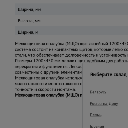
Ширина, мм
Высота, мм
Ширина, м
Мелкощитовая опалубка (МЩО) щит линейный 1200×450 
система состоит из компактных щитов, которые легко 
стали, что обеспечивает долговечность и устойчивость к
Размеры 1200×450 мм делают щит удобным для работы в
перекрытия и фундаменты. Легкость сборки и разборки 
совместимы с другими элементами мелкощитовой опалубк
Выберите склад 
Мелкощитовая опалубка используется в монолитном стр
малоэтажного и многоэтажного строительства, ремонта
точности и скорости монтажа.
Беларусь
Мелкощитовая опалубка (МЩО) представлена в двух цве
Ростов-на-Дону
Пермь
Важ
Грозный