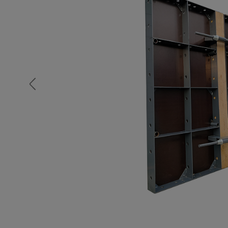
Опалубка
Вибротехника для строительств
Оборудование для работы с арм
Оборудование для бетонных раб
Техника для склада
Тачки строительные и садовые
Лестницы и стремянки
Штукатурные комплекты
Сварочные аппараты
Тепловые пушки
Металл и металлообработка