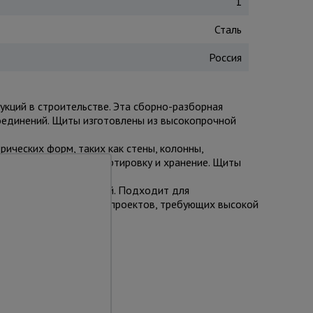
1
Сталь
Россия
ций в строительстве. Эта сборно-разборная
оединений. Щиты изготовлены из высокопрочной
ческих форм, таких как стены, колонны,
 вес упрощает транспортировку и хранение. Щиты
х бетонных конструкций. Подходит для
ми и подрядчиками для проектов, требующих высокой
та