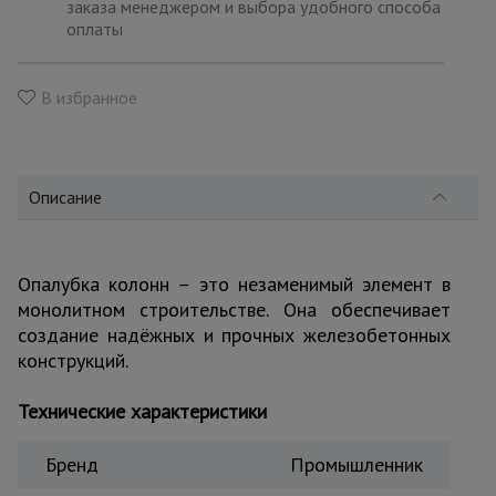
для
заказа менеджером и выбора удобного способа
склада
оплаты
В избранное
Тачки
строительные
и садовые
Описание
Лестницы
и
стремянки
Опалубка колонн – это незаменимый элемент в
монолитном строительстве. Она обеспечивает
Штукатурные
создание надёжных и прочных железобетонных
комплекты
конструкций.
Технические характеристики
Сварочные
аппараты
Бренд
Промышленник