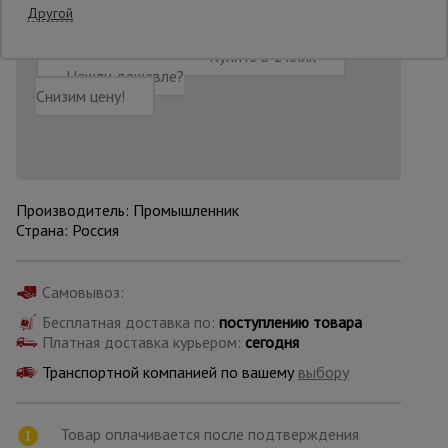
Другой
Добавить в корзину
Купить в 1 клик
Опалубка
Нашли дешевле?
Снизим цену!
Вибротехника
для
строительства
Производитель: Промышленник
Страна: Россия
Оборудование
для работы с
арматурой
Самовывоз:
Бесплатная доставка по:
поступлению товара
Оборудование
Платная доставка курьером:
сегодня
для бетонных
работ
Транспортной компанией по вашему
выбору
Товар оплачивается после подтверждения
Техника