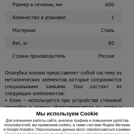
Размер в сечении, мм
600
Тепловые
пушки
Количество в упаковке
1
Материал
Сталь
Металл и
металлообработка
Вес, кг
80
Страна производитель
Россия
Опалубка колонн представляет собой систему из
металлических элементов, которые соединяются
специальными замками. Она состоит из
следующих компонентов:
• Клин – используется при устройстве стеновой
опалубки и колонн. Изготавливается из стали и
обладает высокими прочностными
Мы используем Cookie
характеристиками. Перед использованием клин
Для улучшения работы сайта, анализа трафика и повышения удобства
пользователей, мы применяем cookies, а также счетчики Яндекс.Метрики
проверяется на соответствие геометрическим
и Google Analytics. Персональные данные могут обрабатываться в рамках
Политики конфиденциальности
и
Согласия на обработку персональных