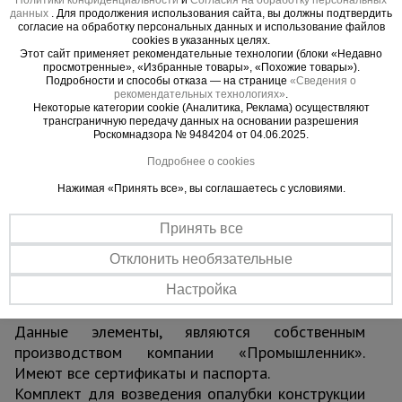
параметрам и вставляется в отверстия в
данных
. Для продолжения использования сайта, вы должны подтвердить
горизонтальном фиксаторе.
согласие на обработку персональных данных и использование файлов
• Фиксаторы опалубки колонн – комплект
cookies в указанных целях.
Этот сайт применяет рекомендательные технологии (блоки «Недавно
горизонтальных фиксаторов, предназначенных
просмотренные», «Избранные товары», «Похожие товары»).
для возведения монолитных бетонных и
Подробности и способы отказа — на странице
«Сведения о
рекомендательных технологиях»
.
железобетонных колонн. Фиксаторы крепятся
Некоторые категории cookie (Аналитика, Реклама) осуществляют
трансграничную передачу данных на основании разрешения
универсальными клиньями. Имеют 2 ряда
Роскомнадзора № 9484204 от 04.06.2025.
отверстий для точной юстировки конструкций в
Подробнее о cookies
соответствии с инженерными особенностями
вашего проекта. Два ряда отверстий, в каждом
Нажимая «Принять все», вы соглашаетесь с условиями.
по 11 штук, расположенных с шагом 2 см.
Внутри этой системы устанавливаются
Принять все
деревянные формы из фанеры, которые
Отклонить необязательные
определяют размеры и форму будущей колонны.
Основание опалубки отличается повышенной
Настройка
влагостойкостью.
Данные элементы, являются собственным
производством компании «Промышленник».
Имеют все сертификаты и паспорта.
Комплект для возведения опалубки конструкции