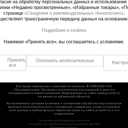
ласие на обработку персональных данных и использование 
блоки «Недавно просмотренные», «Избранные товары», «П
странице
«Сведения о рекомендательных технологиях»
.
существляют трансграничную передачу данных на основании
ная справочная
Краснодар
Подробнее о cookies
(800) 200-25-90
+7 (861) 22
Нажимая «Принять все», вы соглашаетесь с условиями.
азать звонок
Заказать звонок
платно по России
Пн-Пт: с 8:00 до 17:00
Сб: с 09:00 до 15:00,
Принять
Отклонить необязательные
Вс: выходной
Настро
все
Все права защищены и охраняются законом. © 2008-2026 ООО
«Промышленник» Продажа строительных конструкций и другого
оборудования в нашей компании. Информация на сайте www.prom23.ru
не является публичной офертой
Вы принимаете условия политики в отношении обработки персональных
данных и пользовательского соглашения каждый раз, когда оставляете
свои данные в любой форме обратной связи на сайте prom23.ru и его
поддоменов
Политика конфиденциальности
Согласие на обработку персональных данных
Политика cookies