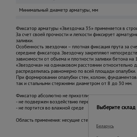
Минимальный диаметр арматуры, мм
Фиксатор арматуры «Звездочка 35» применяется в стро
За счет своей прочности и легкости фиксирует арматурн
заливки.
Особенность звездочки – плотная фиксация прута за сче
середине фиксатора. Звездочку закрепляют непосредст
зависимости от объема и плотности заливки бетона на 
«Звездочка» на одинаковом расстоянии относительно др
распределилась равномерно по всей площади опалубки.
При формировании опалубки стен, колонн, фундаментов 
так и стальными стержнями диаметром от 8 до 30 мм.
Фиксатор абсолютно не прихотлив в хранении и эксплуа
- не подвержен воздействию перепада температур (може
Выберите склад 
- не портится во влажной среде
Область применения: несущие стены, колонны, пилоны, 
Беларусь