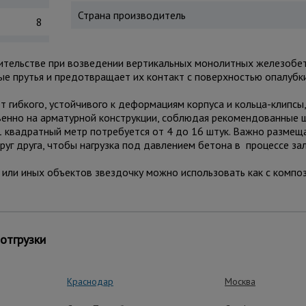
Страна производитель
8
ительстве при возведении вертикальных монолитных железобет
ые прутья и предотвращает их контакт с поверхностью опалубки
т гибкого, устойчивого к деформациям корпуса и кольца-клипсы
венно на арматурной конструкции, соблюдая рекомендованные ш
1 квадратный метр потребуется от 4 до 16 штук. Важно размещ
уг друга, чтобы нагрузка под давлением бетона в процессе за
или иных объектов звездочку можно использовать как с компо
тации:
т использовать при сверх низких или высоких температур)
отгрузки
опоры мостов.
Краснодар
Москва