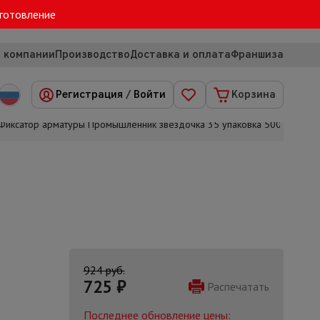
зготовление
 компании
Производство
Доставка и оплата
Франшиза
Регистрация
/
Войти
Корзина
Фиксатор арматуры Промышленник звездочка 35 упаковка 500 шт.
924 руб.
725
₽
Распечатать
Последнее обновление цены: