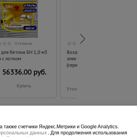
0 отзывов
0 отзывов
 для бетона БН 1,0 м3
Воздухонагреватель
я c лотком
электрический Daire 6/12 ст
(серия turbo)
56336.00 руб.
Купить
Уточнить цену
также счетчики Яндекс.Метрики и Google Analytics.
персональных данных
. Для продолжения использования