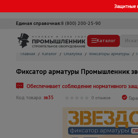
Защитные 
Единая справочная:
8 (800) 200-25-90
Каталог
Главная
/
Каталог
/
Опалубка
/
Фиксаторы арматуры
/
Строительные леса
Фиксатор арматуры Промышленник зве
Вышки-туры
Подмости строительные
Обеспечивает соблюдение нормативного защ
Сетка, тенты, брезенты
Код товара:
зв35
0 отзывов
Гара
Строительные подъемники
Грузоподъемное оборудование
Мусоропровод строительный
Фанера ламинированная