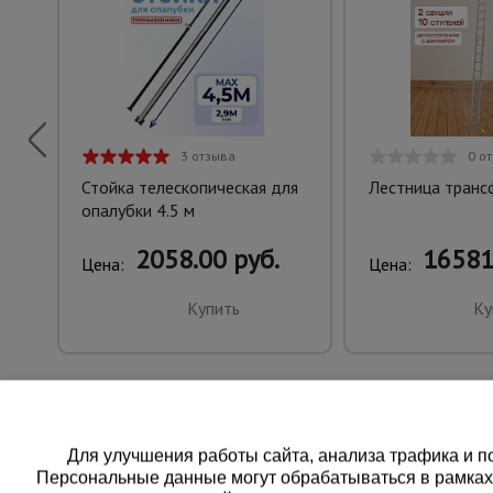
3 отзыва
0 о
Стойка телескопическая для
Лестница тран
опалубки 4.5 м
2058.00 руб.
16581
Цена:
Цена:
Купить
Ку
Для улучшения работы сайта, анализа трафика и по
Персональные данные могут обрабатываться в рамка