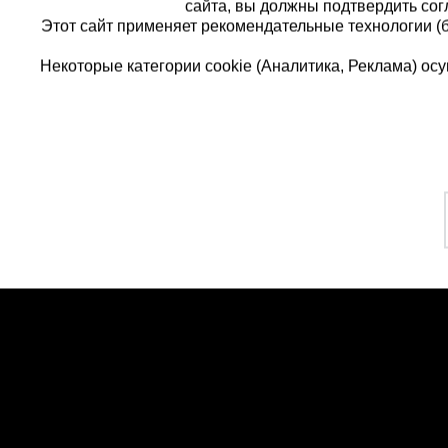
сайта, вы должны подтвердить сог
Этот сайт применяет рекомендательные технологии (
Некоторые категории cookie (Аналитика, Реклама) о
Каталог товаров
Еди
О компании
8 
Аренда оборудования
Франшиза
Зак
Доставка
Контакты
бес
Статьи
Защитные конструкции