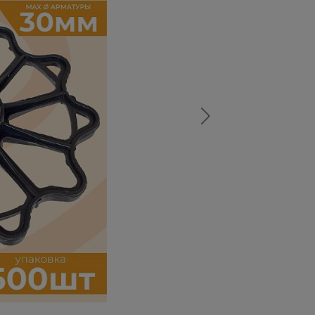
а
атурой
от