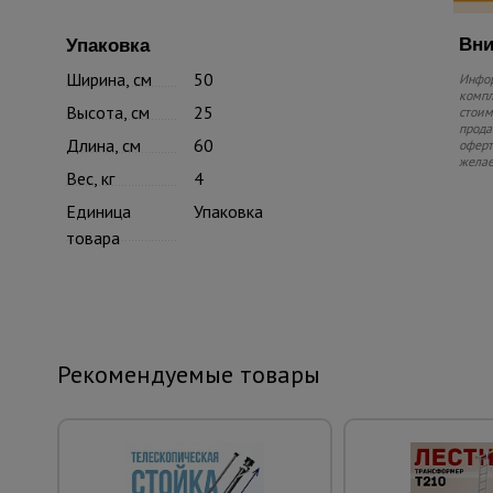
Вни
Упаковка
Ширина, см
50
Инфор
компл
Высота, см
25
стоим
прода
Длина, см
60
оферт
желае
Вес, кг
4
Единица
Упаковка
товара
Рекомендуемые товары