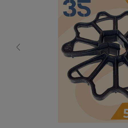
Опалубка
Вибротехника для строительств
Оборудование для работы с арм
Оборудование для бетонных раб
Техника для склада
Тачки строительные и садовые
Лестницы и стремянки
Штукатурные комплекты
Сварочные аппараты
Тепловые пушки
Металл и металлообработка