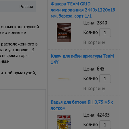
Фанера TEAM GRID
Россия
ламинированная 2440х1220х18
мм, береза, сорт 1/1
Цена:
2840
онных конструкций.
Кол-во
 во время ее
В корзину
, расположенного в
аги установки. В
ать фиксаторы
Ключ для гибки арматуры TeaM
ливки
14Y
Цена:
645
зитной арматурой,
Кол-во
В корзину
Бадья для бетона БН 0,75 м3 с
лотком
Цена:
42435
Кол-во