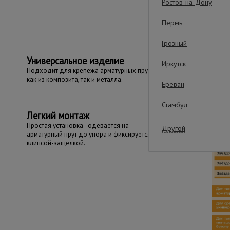
Важные преим
Ростов-на-Дону
Пермь
Грозный
Универсальное изделие
Иркутск
Подходит для крепежа арматурных прутьев
как из композита, так и металла.
Ереван
Стамбул
Легкий монтаж
Простая установка - одевается на
Другой
арматурный прут до упора и фиксируется
клипсой-защелкой.