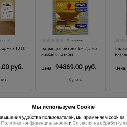
тзывов
0 отзывов
сформер T210
Бадья для бетона БН 2,5 м3
Бадья
низкая с лотком
низка
.00 руб.
94869.00 руб.
Цена:
Цена:
пить
Купить
Мы используем Cookie
вышения удобства пользователей, мы применяем cookies, а 
х
Политики конфиденциальности
и
Согласия на обработку 