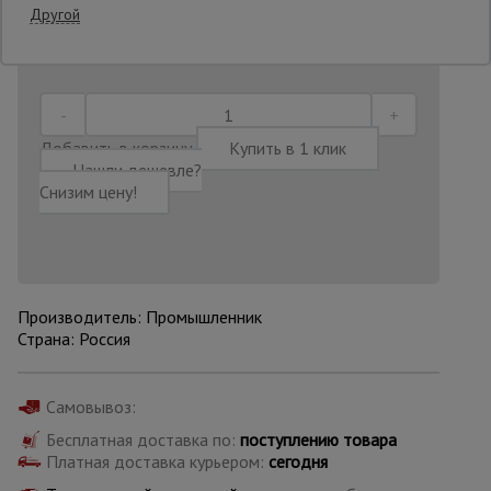
Другой
Последнее обновление цены: 09.07.2026
21:30:56
Опалубка
Вибротехника
Добавить в корзину
Купить в 1 клик
для
Нашли дешевле?
строительства
Снизим цену!
Оборудование
для работы с
арматурой
Производитель: Промышленник
Страна: Россия
Оборудование
для бетонных
работ
Самовывоз:
Бесплатная доставка по:
поступлению товара
Платная доставка курьером:
сегодня
Техника