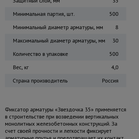
Защитный слой, мм
35
Тепловые
пушки
Минимальная партия, шт.
500
Минимальный диаметр арматуры, мм
8
Металл и
металлообработка
Максимальный диаметр арматуры, мм
30
Количество в упаковке
500
Вес, кг
4,0
Страна производитель
Россия
Фиксатор арматуры «Звездочка 35» применяется
в строительстве при возведении вертикальных
монолитных железобетонных конструкций. За
счет своей прочности и легкости фиксирует
арматурные прутья и предотвращает их контакт