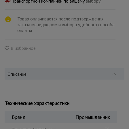
Транспортной компанией по вашему
для
выбору
склада
Товар оплачивается после подтверждения
заказа менеджером и выбора удобного способа
Тачки
оплаты
строительные
и садовые
В избранное
Лестницы
и
стремянки
Описание
Штукатурные
комплекты
Технические характеристики
Сварочные
аппараты
Бренд
Промышленник