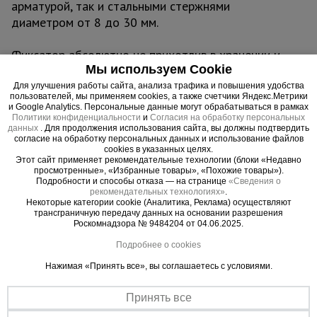
арматурой, так и стальными стержнями
диаметром от 8 до 30 мм.
Фиксатор абсолютно не прихотлив в хранении и
Мы используем Cookie
эксплуатации:
- не подвержен воздействию перепада
Для улучшения работы сайта, анализа трафика и повышения удобства
пользователей, мы применяем cookies, а также счетчики Яндекс.Метрики
температур (может использовать при сверх
и Google Analytics. Персональные данные могут обрабатываться в рамках
низких или высоких температур)
Политики конфиденциальности
и
Согласия на обработку персональных
данных
. Для продолжения использования сайта, вы должны подтвердить
- не портится во влажной среде
согласие на обработку персональных данных и использование файлов
cookies в указанных целях.
Этот сайт применяет рекомендательные технологии (блоки «Недавно
Область применения: несущие стены, колонны,
просмотренные», «Избранные товары», «Похожие товары»).
Подробности и способы отказа — на странице
«Сведения о
пилоны, опоры мостов.
рекомендательных технологиях»
.
Некоторые категории cookie (Аналитика, Реклама) осуществляют
трансграничную передачу данных на основании разрешения
Роскомнадзора № 9484204 от 04.06.2025.
Важные преимущества –
Подробнее о cookies
эффективная работа
Нажимая «Принять все», вы соглашаетесь с условиями.
Универсальное изделие
Принять все
Подходит для крепежа арматурных прутьев как из композита, так
и металла.