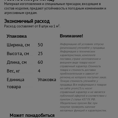
Материал изготовления и специальные присадки, входящие в
состав изделия, придают устойчивость к погодным изменениям и
агрессивным средам.
Экономичный расход
2
Расход составляет от 8 штук на 1 м
.
Внимание!
Упаковка
Ширина, см
50
Информацию об условиях отпуска
(реализации) уточняйте у продавца.
Информация о технических
Высота, см
25
характеристиках, комплекте
поставки, стране изготовления и
Длина, см
60
внешнем виде товара носит
справочный характер. Стоимость
Вес, кг
4
товара и стоимость доставки
приблизительная и зависит от
региона, из которого поступил заказ.
Единица
Упаковка
Точную стоимость уточняйте у
продавца. Вся информация о товарах
товара
на сайте prom23.ru носит
справочный характер и не является
публичной офертой в соответствии с
пунктом 2 статьи 437 ГК РФ.
Убедительно просим Вас при
покупке проверять наличие
желаемых функций и характеристик.
Может понадобиться