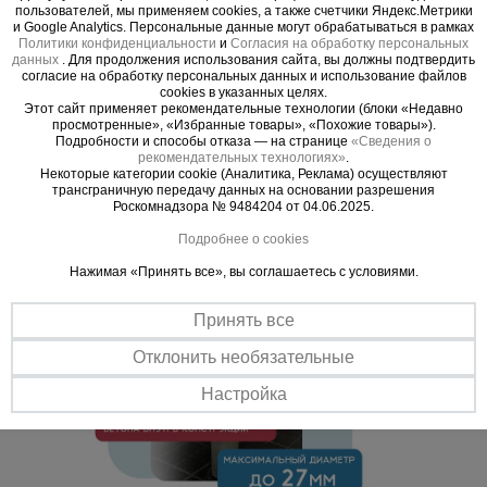
плотное прилегание и надежное закрепление в трубке ПВХ.
пользователей, мы применяем cookies, а также счетчики Яндекс.Метрики
и Google Analytics. Персональные данные могут обрабатываться в рамках
Материал изготовления
Политики конфиденциальности
и
Согласия на обработку персональных
Произведен из прочного полимера с применением спецприсадок,
данных
. Для продолжения использования сайта, вы должны подтвердить
согласие на обработку персональных данных и использование файлов
что позволяет применять его совместно с гайкой Ватерстоп там,
cookies в указанных целях.
где требуются особые прочностные и водонепроницаемые
Этот сайт применяет рекомендательные технологии (блоки «Недавно
характеристики.
просмотренные», «Избранные товары», «Похожие товары»).
Подробности и способы отказа — на странице
«Сведения о
рекомендательных технологиях»
.
Некоторые категории cookie (Аналитика, Реклама) осуществляют
трансграничную передачу данных на основании разрешения
Роскомнадзора № 9484204 от 04.06.2025.
Подробнее о cookies
Нажимая «Принять все», вы соглашаетесь с условиями.
Принять все
Отклонить необязательные
Настройка