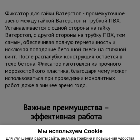
Фиксатор для гайки Ватерстоп - промежуточное
звено между гайкой Ватерстоп и трубкой ПВХ.
Устанавливается с одной стороны на гайку
Ватерстоп, с другой стороны на трубку ПВХ, тем
самым, обеспечивая полную герметичность и
исключая попадание бетонной смеси на стяжной
винт. После распалубки конструкция остается в
теле бетона. Фиксатор изготовлен из прочного
морозостойкого пластика, благодаря чему может
использоваться при проведении монолитных
работ даже в зимнее время года.
Важные преимущества –
эффективная работа
Плотное прилегание
Мы используем Cookie
Специальные приливы на окантовке фиксатора гарантируют
Для улучшения работы сайта, анализа трафика и повышения удобства