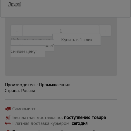
Другой
Последнее обновление цены: 30.06.2026
11:36:41
Опалубка
Вибротехника
Добавить в корзину
Купить в 1 клик
для
Нашли дешевле?
строительства
Снизим цену!
Оборудование
для работы с
арматурой
Производитель: Промышленник
Страна: Россия
Оборудование
для бетонных
работ
Самовывоз:
Бесплатная доставка по:
поступлению товара
Платная доставка курьером:
сегодня
Техника