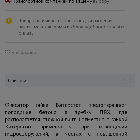
Транспортной компанией по вашему
для
выбору
склада
Товар оплачивается после подтверждения
заказа менеджером и выбора удобного способа
Тачки
оплаты
строительные
и садовые
В избранное
Лестницы
и
стремянки
Описание
Штукатурные
комплекты
Фиксатор гайки Ватерстоп предотвращает
попадание бетона в трубку ПВХ, где
располагается стяжной винт. Совместно с гайкой
Сварочные
аппараты
Ватерстоп применяется при возведении
гидросооружений, в местах с повышенной