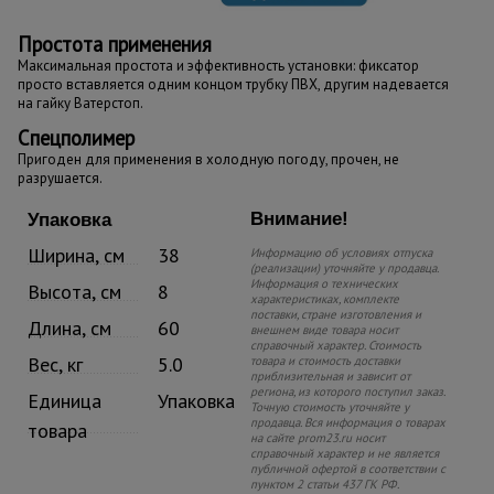
Простота применения
Максимальная простота и эффективность установки: фиксатор
просто вставляется одним концом трубку ПВХ, другим надевается
на гайку Ватерстоп.
Спецполимер
Пригоден для применения в холодную погоду, прочен, не
разрушается.
Внимание!
Упаковка
Ширина, см
38
Информацию об условиях отпуска
(реализации) уточняйте у продавца.
Информация о технических
Высота, см
8
характеристиках, комплекте
поставки, стране изготовления и
Длина, см
60
внешнем виде товара носит
справочный характер. Стоимость
Вес, кг
5.0
товара и стоимость доставки
приблизительная и зависит от
региона, из которого поступил заказ.
Единица
Упаковка
Точную стоимость уточняйте у
продавца. Вся информация о товарах
товара
на сайте prom23.ru носит
справочный характер и не является
публичной офертой в соответствии с
пунктом 2 статьи 437 ГК РФ.