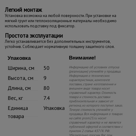
Легкий монтаж
Установка возможна на любой поверхности. При установке на
мягкий грунт или теплоизоляционные материалы необходимо
использовать подставку под фиксатор.
Простота эксплуатации
Легко устанавливается без дополнительных инструментов,
устойчив. Соблюдает нормативную толщину защитного слоя.
Внимание!
Упаковка
Ширина, см
50
Информацию об условиях отпуска
(реализации) уточняйте у продавца.
Информация о технических
Высота, см
9
характеристиках, комплекте
поставки, стране изготовления и
Длина, см
80
внешнем виде товара носит
справочный характер. Стоимость
Вес, кг
7.4
товара и стоимость доставки
приблизительная и зависит от
региона, из которого поступил заказ.
Единица
Упаковка
Точную стоимость уточняйте у
продавца. Вся информация о товарах
товара
на сайте prom23.ru носит
справочный характер и не является
публичной офертой в соответствии с
пунктом 2 статьи 437 ГК РФ.
Убедительно просим Вас при