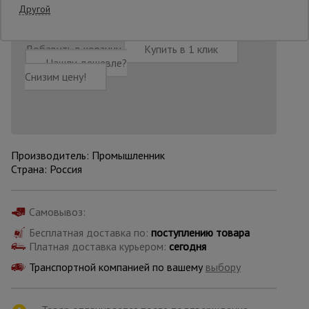
Другой
Опалубка
Добавить в корзину
Купить в 1 клик
Нашли дешевле?
Снизим цену!
Вибротехника
для
строительства
Производитель: Промышленник
Оборудование
Страна: Россия
для работы с
арматурой
Самовывоз:
Оборудование
Бесплатная доставка по:
поступлению товара
для бетонных
Платная доставка курьером:
сегодня
работ
Транспортной компанией по вашему
выбору
Техника