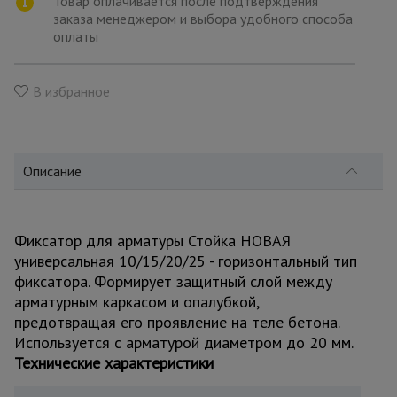
Товар оплачивается после подтверждения
для
склада
заказа менеджером и выбора удобного способа
оплаты
Тачки
В избранное
строительные
и садовые
Описание
Лестницы
и
стремянки
Фиксатор для арматуры Стойка НОВАЯ
универсальная 10/15/20/25 - горизонтальный тип
Штукатурные
комплекты
фиксатора. Формирует защитный слой между
арматурным каркасом и опалубкой,
предотвращая его проявление на теле бетона.
Сварочные
Используется с арматурой диаметром до 20 мм.
аппараты
Технические характеристики