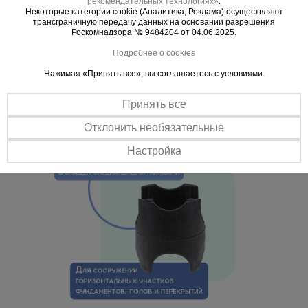
рекомендательных технологиях»
.
так и проволоки сварной сетки максимальной толщиной до
Некоторые категории cookie (Аналитика, Реклама) осуществляют
10/15/20/25 мм, при сооружении горизонтальных участков
трансграничную передачу данных на основании разрешения
фундаментов, полов и перекрытий.
Роскомнадзора № 9484204 от 04.06.2025.
Работа в любую погоду
Подробнее о cookies
Материал изготовления и специальные присадки, входящие в
Нажимая «Принять все», вы соглашаетесь с условиями.
состав изделия, придают устойчивость к погодным изменениям и
агрессивным средам.
Принять все
Отклонить необязательные
Настройка