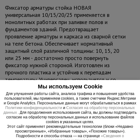
Фиксатор арматуры стойка НОВАЯ
универсальная 10/15/20/25 применяется в
монолитных работах при заливке полов и
фундаментов зданий. Предотвращает
проявление арматуры и каркаса из сварной сетки
на теле бетона. Обеспечивает нормативный
защитный слой различной толщины: 10, 15, 20
или 25 мм - достаточно просто повернуть
фиксатор нужной стороной. Изготовлен из
прочного пластика и устойчив к перепадам
температуры. Универсален, используется и со
стальной, и с композитной арматурой.
Мы используем Cookie
Для улучшения работы сайта, анализа трафика и повышения удобства
пользователей, мы применяем cookies, а также счетчики Яндекс.Метрики
и Google Analytics. Персональные данные могут обрабатываться в рамках
Важные преимущества –
Политики конфиденциальности
и
Согласия на обработку персональных
данных
. Для продолжения использования сайта, вы должны подтвердить
эффективная работа
согласие на обработку персональных данных и использование файлов
cookies в указанных целях.
Этот сайт применяет рекомендательные технологии (блоки «Недавно
Универсальное решение
просмотренные», «Избранные товары», «Похожие товары»).
Подробности и способы отказа — на странице
«Сведения о
Подходит для создания защитного слоя как арматурных прутьев,