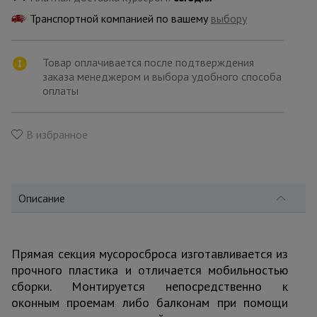
для
склада
Транспортной компанией по вашему
выбору
Товар оплачивается после подтверждения
Тачки
строительные
заказа менеджером и выбора удобного способа
и садовые
оплаты
В избранное
Лестницы
и
стремянки
Описание
Штукатурные
комплекты
Прямая секция мусоросброса изготавливается из
прочного пластика и отличается мобильностью
Сварочные
аппараты
сборки. Монтируется непосредственно к
оконным проемам либо балконам при помощи