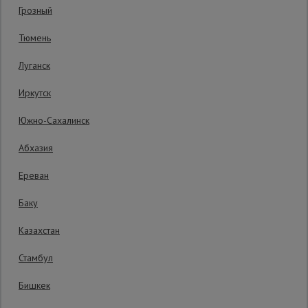
Грозный
Гарантия производителя: 1 год
Сетка,
Тюмень
тенты,
брезенты
Луганск
Иркутск
Строительные
подъемники
Южно-Сахалинск
Абхазия
Грузоподъемное
оборудование
Ереван
Баку
Каталог
Мусоропровод
Казахстан
строительный
всех
товаров
Стамбул
Бишкек
Фанера
ламинированная
4800 руб.