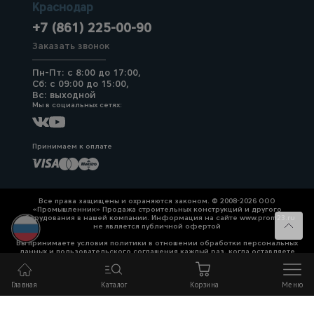
Краснодар
+7 (861) 225-00-90
Заказать звонок
Пн-Пт: с 8:00 до 17:00,
Сб: с 09:00 до 15:00,
Вс: выходной
Мы в социальных сетях:
Принимаем к оплате
Все права защищены и охраняются законом. © 2008-2026 ООО
«Промышленник» Продажа строительных конструкций и другого
оборудования в нашей компании. Информация на сайте www.prom23.ru
не является публичной офертой
Вы принимаете условия политики в отношении обработки персональных
данных и пользовательского соглашения каждый раз, когда оставляете
свои данные в любой форме обратной связи на сайте prom23.ru и его
поддоменов
Главная
Каталог
Корзина
Меню
Политика конфиденциальности
Согласие на обработку персональных данных
Политика cookies
Сайт применяет рекомендательные технологии.
Подробнее — в