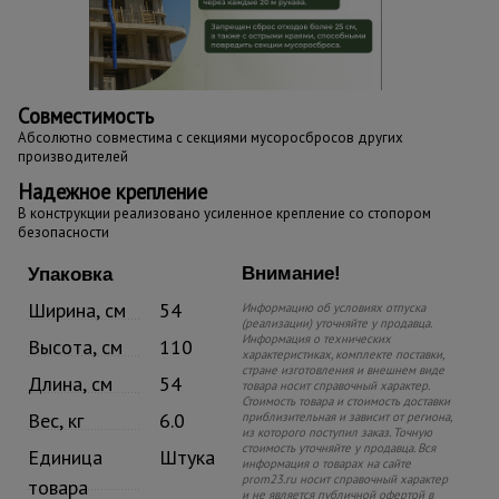
Совместимость
Абсолютно совместима с секциями мусоросбросов других
производителей
Надежное крепление
В конструкции реализовано усиленное крепление со стопором
безопасности
Внимание!
Упаковка
Ширина, см
54
Информацию об условиях отпуска
(реализации) уточняйте у продавца.
Информация о технических
Высота, см
110
характеристиках, комплекте поставки,
стране изготовления и внешнем виде
Длина, см
54
товара носит справочный характер.
Стоимость товара и стоимость доставки
Вес, кг
6.0
приблизительная и зависит от региона,
из которого поступил заказ. Точную
стоимость уточняйте у продавца. Вся
Единица
Штука
информация о товарах на сайте
prom23.ru носит справочный характер
товара
и не является публичной офертой в