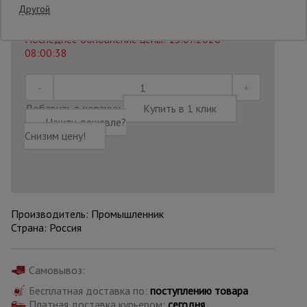
4 210
₽
Другой
Распечатать
Последнее обновление цены: 13.07.2026
Опалубка
08:00:38
Вибротехника
для
Добавить в корзину
Купить в 1 клик
строительства
Нашли дешевле?
Снизим цену!
Оборудование
для работы с
арматурой
Производитель: Промышленник
Страна: Россия
Оборудование
для бетонных
работ
Самовывоз:
Бесплатная доставка по:
поступлению товара
Техника
Платная доставка курьером:
сегодня