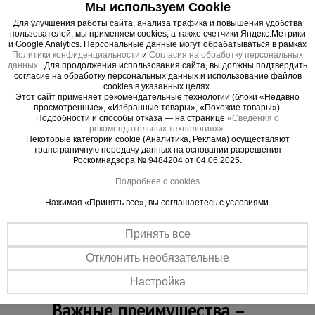
Направлять установку с помощью внутренней
Мы используем Cookie
веревки, закрепленной в начале и на выходе.
Для улучшения работы сайта, анализа трафика и повышения удобства
Монтаж осуществлять при помощи
пользователей, мы применяем cookies, а также счетчики Яндекс.Метрики
и Google Analytics. Персональные данные могут обрабатываться в рамках
грузоподъемной техники.
Политики конфиденциальности
и
Согласия на обработку персональных
Производить сборку по направлению сверху
данных
. Для продолжения использования сайта, вы должны подтвердить
согласие на обработку персональных данных и использование файлов
вниз или заранее объединенными секциями.
cookies в указанных целях.
Демонтаж происходит в обратной
Этот сайт применяет рекомендательные технологии (блоки «Недавно
просмотренные», «Избранные товары», «Похожие товары»).
последовательности.
Подробности и способы отказа — на странице
«Сведения о
Необходимо строго соблюдать соосность.
рекомендательных технологиях»
.
Некоторые категории cookie (Аналитика, Реклама) осуществляют
Крепить мусоросброс к зданию каждые 10 м
трансграничную передачу данных на основании разрешения
при помощи кронштейнов.
Роскомнадзора № 9484204 от 04.06.2025.
Устанавливать гаситель скорости не менее
Подробнее о cookies
чем, через 20 м рукава.
Нажимая «Принять все», вы соглашаетесь с условиями.
Запрещен сброс отходов диаметром более
25 см, а также с острыми краями, способными
Принять все
повредить секции мусоросброса.
Отклонить необязательные
Настройка
Важные преимущества –