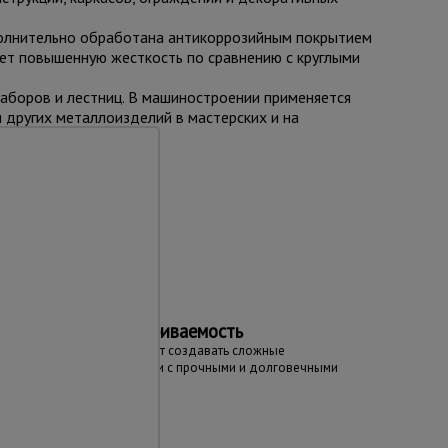
полнительно обработана антикоррозийным покрытием
ет повышенную жесткость по сравнению с круглыми
заборов и лестниц. В машиностроении применяется
 других металлоизделий в мастерских и на
та
Отличная свариваемость
Материал позволяет создавать сложные
металлоконструкции с прочными и долговечными
соединениями.