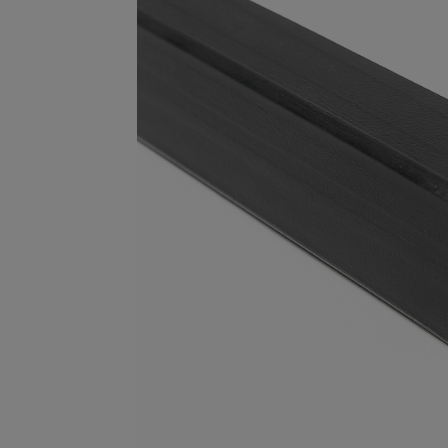
Опалубка
Вибротехника для строительств
Оборудование для работы с арм
Оборудование для бетонных раб
Техника для склада
Тачки строительные и садовые
Лестницы и стремянки
Штукатурные комплекты
Сварочные аппараты
Тепловые пушки
Металл и металлообработка