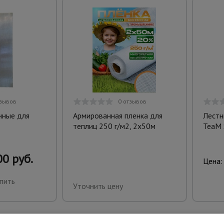
тзывов
0 отзывов
чные для
Армированная пленка для
Лестн
теплиц 250 г/м2, 2х50м
TeaM
0 руб.
Цена:
пить
Уточнить цену