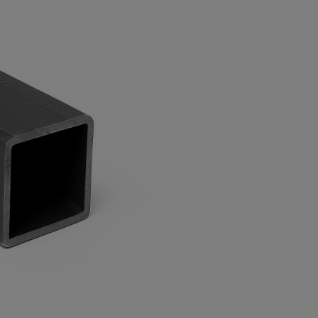
а
атурой
от