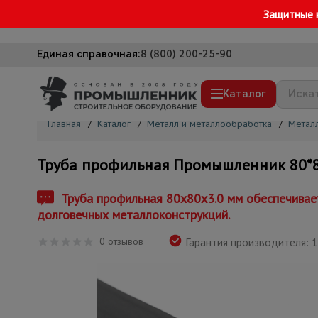
Защитные 
Единая справочная:
8 (800) 200-25-90
Каталог
Главная
/
Каталог
/
Металл и металлообработка
/
Метал
Строительные леса
Труба профильная Промышленник 80*80*
Вышки-туры
Подмости строительные
Труба профильная 80x80x3.0 мм обеспечивает
долговечных металлоконструкций.
Сетка, тенты, брезенты
0 отзывов
Строительные подъемники
Гарантия производителя: 1
Грузоподъемное оборудование
Мусоропровод строительный
Фанера ламинированная