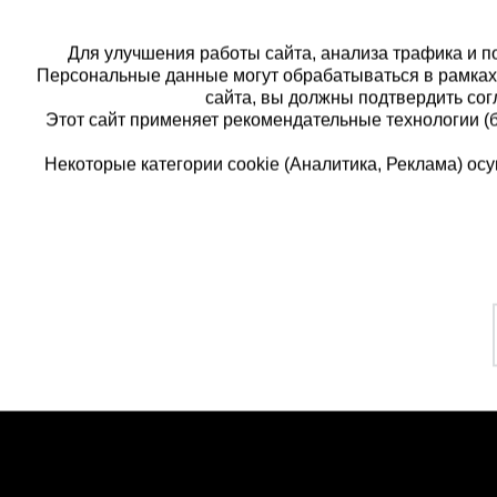
Для улучшения работы сайта, анализа трафика и по
Персональные данные могут обрабатываться в рамка
сайта, вы должны подтвердить сог
Этот сайт применяет рекомендательные технологии (
Некоторые категории cookie (Аналитика, Реклама) о
Каталог товаров
Еди
О компании
8 
Аренда оборудования
Франшиза
Зак
Доставка
Контакты
бес
Статьи
Защитные конструкции