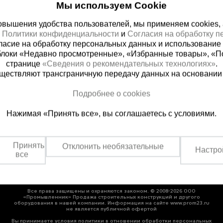
Мы используем Cookie
вышения удобства пользователей, мы применяем cookies, а 
х
Политики конфиденциальности
и
Согласия на обработку 
ласие на обработку персональных данных и использование 
блоки «Недавно просмотренные», «Избранные товары», «П
странице
«Сведения о рекомендательных технологиях»
.
существляют трансграничную передачу данных на основании
ная справочная
Краснодар
Подробнее о cookies
(800) 200-25-90
+7 (861) 22
Нажимая «Принять все», вы соглашаетесь с условиями.
азать звонок
Заказать звонок
платно по России
Пн-Пт: с 8:00 до 17:00
Сб: с 09:00 до 15:00,
Принять
Отклонить необязательные
Вс: выходной
Настро
все
Все права защищены и охраняются законом. © 2008-2026 ООО
«Промышленник» Продажа строительных конструкций и другого
оборудования в нашей компании. Информация на сайте www.prom23.ru
не является публичной офертой
Вы принимаете условия политики в отношении обработки персональных