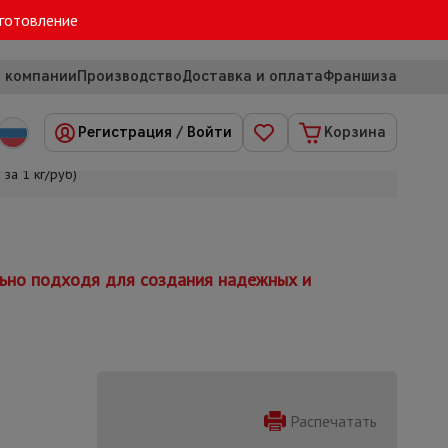
зготовление
 компании
Производство
Доставка и оплата
Франшиза
Регистрация
/
Войти
Корзина
за 1 кг/руб)
льно подходя для создания надежных и
Распечатать