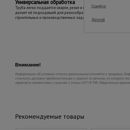
Универсальная обработка
Стамбул
Труба легко поддается сварке, резке и гибке, что
делает её подходящей для разнообразных
строительных и производственных задач.
Другой
Внимание!
Информацию об условиях отпуска (реализации) уточняйте у продавца. Инфо
стоимость доставки приблизительная и зависит от региона, из которого по
офертой в соответствии с пунктом 2 статьи 437 ГК РФ. Убедительно проси
Рекомендуемые товары