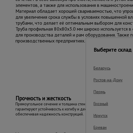
элементов, а также для использования в машиностроени
Материал обладает хорошей свариваемостью, что упро
для увеличения срока службы в условиях повышенной в
трубами, что делает её оптимальным выбором для конст
Труба профильная 80x80x3.0 мм широко используется в с
для производства деталей и рам оборудования. Также п
производственных предприятиях.
Выберите склад 
Важ
Беларусь
Ростов-на-Дону
Пермь
Прочность и жесткость
Грозный
Прямоугольное сечение и толщина стенки 3.0 мм
гарантируют устойчивость к изгибу и деформациям,
обеспечивая надежность конструкций.
Иркутск
Ереван