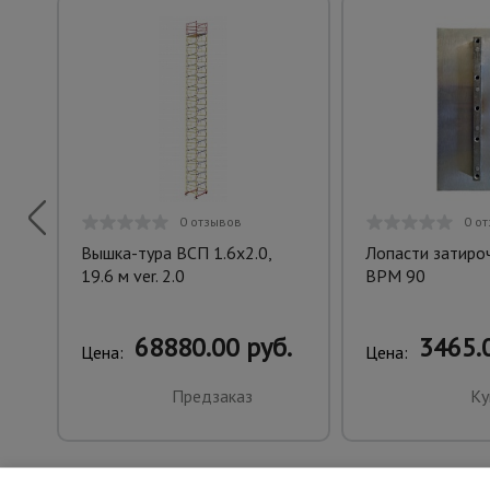
0 отзывов
0 о
Вышка-тура ВСП 1.6х2.0,
Лопасти затиро
19.6 м ver. 2.0
BPM 90
68880.00 руб.
3465.0
Цена:
Цена:
Предзаказ
Ку