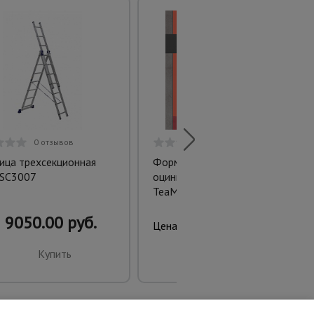
0 отзывов
0 отзывов
ица трехсекционная
Форма кубическая 2ФК 100
 SC3007
оцинкованная двухгнездовая
TeaM
9050.00 руб.
2265.00 руб.
Цена:
Купить
Купить