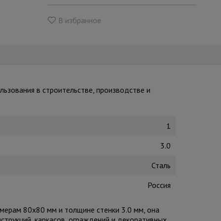
В избранное
льзования в строительстве, производстве и
1
3.0
Сталь
Россия
змерам 80x80 мм и толщине стенки 3.0 мм, она
нструкций, каркасов, ограждений и декоративных