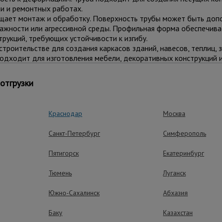
и и ремонтных работах.
щает монтаж и обработку. Поверхность трубы может быть до
лажности или агрессивной среды. Профильная форма обеспечива
рукций, требующих устойчивости к изгибу.
троительстве для создания каркасов зданий, навесов, теплиц, 
одходит для изготовления мебели, декоративных конструкций и
отгрузки
ные преимущества – эффективная рабо
Краснодар
Москва
Санкт-Петербург
Симферополь
Пятигорск
Екатеринбург
Тюмень
Луганск
Южно-Сахалинск
Абхазия
Баку
Казахстан