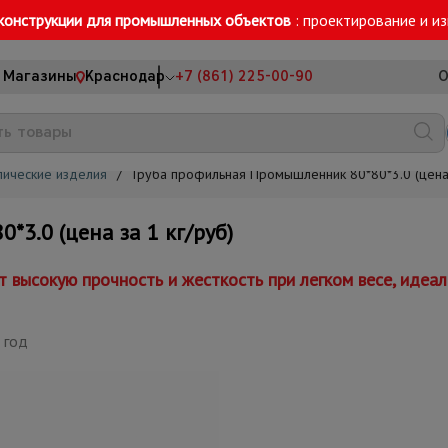
конструкции для промышленных объектов
: проектирование и и
Магазины
Краснодар
+7 (861) 225-00-90
О
лические изделия
/
Труба профильная Промышленник 80*80*3.0 (цена 
3.0 (цена за 1 кг/руб)
 высокую прочность и жесткость при легком весе, идеа
 год