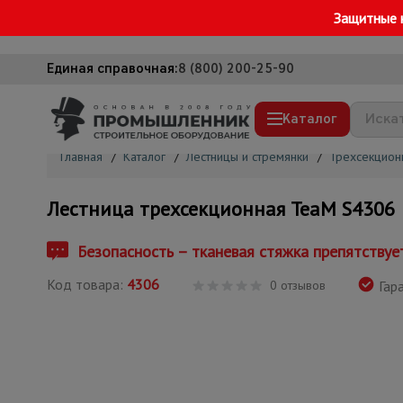
Защитные 
Единая справочная:
8 (800) 200-25-90
Каталог
Главная
/
Каталог
/
Лестницы и стремянки
/
Трехсекцион
Строительные леса
Лестница трехсекционная TeaM S4306
Вышки-туры
Подмости строительные
Безопасность – тканевая стяжка препятству
Сетка, тенты, брезенты
Код товара:
4306
0 отзывов
Гара
Строительные подъемники
Грузоподъемное оборудование
Мусоропровод строительный
Фанера ламинированная