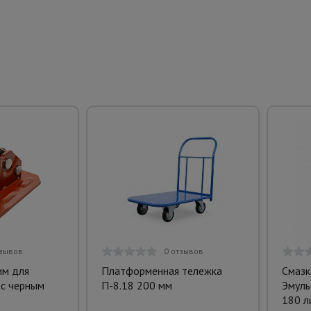
тзывов
0 отзывов
им для
Платформенная тележка
Смазк
с черным
П-8.18 200 мм
Эмуль
180 л