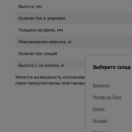
Высота, мм
Количество в упаковке
Толщина профиля, мм
Максимальная нагрузка, кг
Количество секций
Высота 1-го колена, м
Выберите склад 
Имеется возможность использовать верхнюю секцию ка
серии предусмотрены пластиковые ребристые накладки в
Беларусь
Ростов-на-Дону
Важные преим
Пермь
Грозный