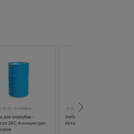
0 отзывов
0 отзывов
а для опалубки -
Глубинный вибратор для
сол ЭКС-А концентрат
бетона ЭП-1400
итров