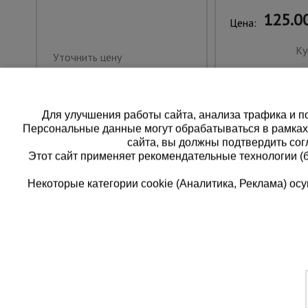
125.00
Цена:
Ку
Уточнить цену
Для улучшения работы сайта, анализа трафика и по
Персональные данные могут обрабатываться в рамка
сайта, вы должны подтвердить сог
Этот сайт применяет рекомендательные технологии (
Некоторые категории cookie (Аналитика, Реклама) о
Каталог товаров
Еди
О компании
8 
Аренда оборудования
Франшиза
Зак
Доставка
Контакты
бес
Статьи