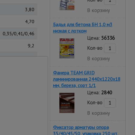
3,80
В корзину
4,70
Бадья для бетона БН 1,0 м3
низкая c лотком
0,35/0,41/0,46
Цена:
56336
9,2
Кол-во
Россия
В корзину
Фанера TEAM GRID
ой лестницы данной
ламинированная 2440х1220х18
ации.
мм, береза, сорт 1/1
Цена:
2840
Кол-во
В корзину
Фиксатор арматуры опора
35/40/45/50, упаковка 250 шт.