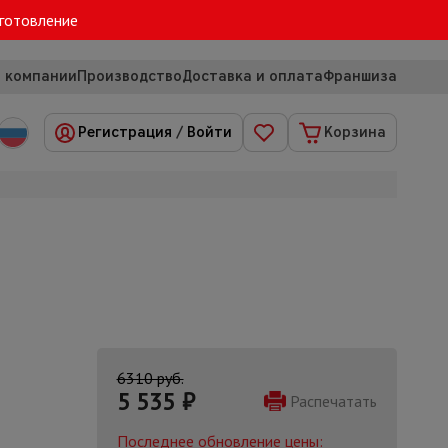
зготовление
 компании
Производство
Доставка и оплата
Франшиза
Регистрация
/
Войти
Корзина
6310 руб.
5 535
₽
Распечатать
Последнее обновление цены: