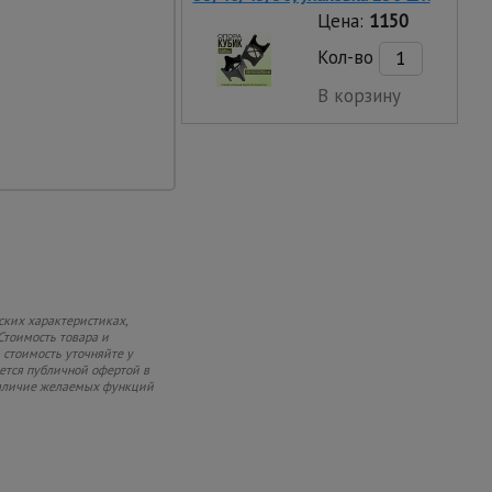
Цена:
1150
с пластиковыми
Кол-во
лестницы
В корзину
портировать
ских характеристиках,
Стоимость товара и
 стоимость уточняйте у
яется публичной офертой в
 наличие желаемых функций