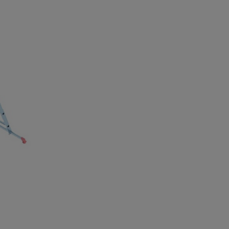
а
атурой
от