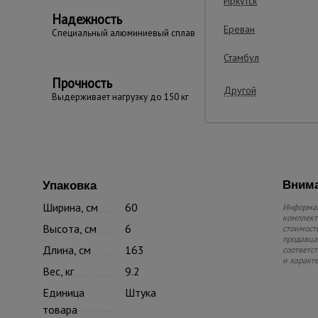
Иркутск
Надежность
Ереван
Cпециальный алюминиевый сплав
Стамбул
Прочность
Другой
Выдерживает нагрузку до 150 кг
Внима
Упаковка
Ширина, см
60
Информац
комплекте
Высота, см
6
стоимость
продавца.
Длина, см
163
соответс
и характ
Вес, кг
9.2
Единица
Штука
товара