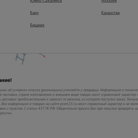
Южно-Сахалинск
Абхазия
Устойчивость
Баку
Казахстан
Широкая перекладина 
ножками в основании 
Бишкек
Компактность
Легко хранить и транс
ние!
ию об условиях отпуска (реализации) уточняйте у продавца. Информация о техниче
 поставки, стране изготовления и внешнем виде товара носит справочный характер. 
 доставки приблизительная и зависит от региона, из которого поступил заказ. Точную
 Вся информация о товарах на сайте prom23.ru носит справочный характер и не явл
твии с пунктом 2 статьи 437 ГК РФ. Убедительно просим Вас при покупке проверять
еристик.