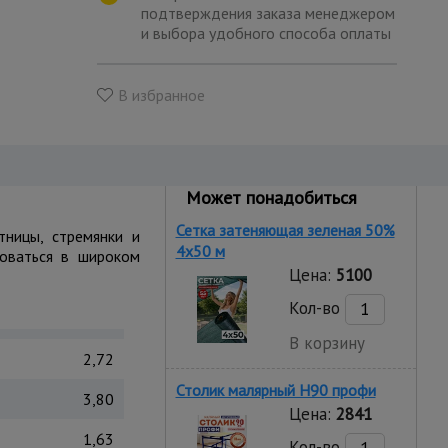
подтверждения заказа менеджером
и выбора удобного способа оплаты
В избранное
Может понадобиться
Сетка затеняющая зеленая 50%
тницы, стремянки и
4х50 м
зоваться в широком
Цена:
5100
Кол-во
В корзину
2,72
Столик малярный H90 профи
3,80
Цена:
2841
1,63
Кол-во