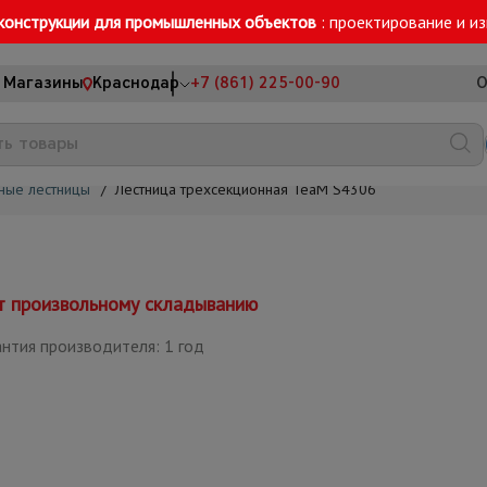
конструкции для промышленных объектов
: проектирование и и
Магазины
Краснодар
+7 (861) 225-00-90
О
ные лестницы
/
Лестница трехсекционная TeaM S4306
ет произвольному складыванию
нтия производителя: 1 год