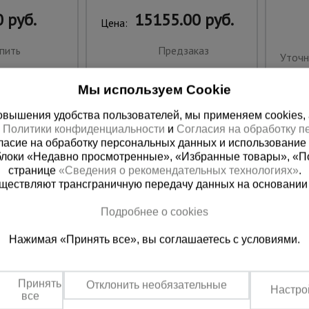
 руб.
15155.00 руб.
Цена:
пить
Предзаказ
Уточн
Мы используем Cookie
вышения удобства пользователей, мы применяем cookies, а 
х
Политики конфиденциальности
и
Согласия на обработку 
ласие на обработку персональных данных и использование 
блоки «Недавно просмотренные», «Избранные товары», «П
странице
«Сведения о рекомендательных технологиях»
.
существляют трансграничную передачу данных на основании
Подробнее о cookies
ная справочная
Краснодар
Нажимая «Принять все», вы соглашаетесь с условиями.
(800) 200-25-90
+7 (861) 22
азать звонок
Заказать звонок
Принять
Отклонить необязательные
Настро
платно по России
Пн-Пт: с 8:00 до 17:00
все
Сб: с 09:00 до 15:00,