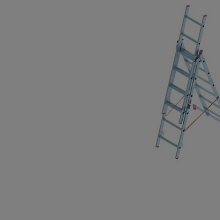
Опалубка
Вибротехника для строительств
Оборудование для работы с арм
Оборудование для бетонных раб
Техника для склада
Тачки строительные и садовые
Лестницы и стремянки
Штукатурные комплекты
Сварочные аппараты
Тепловые пушки
Металл и металлообработка