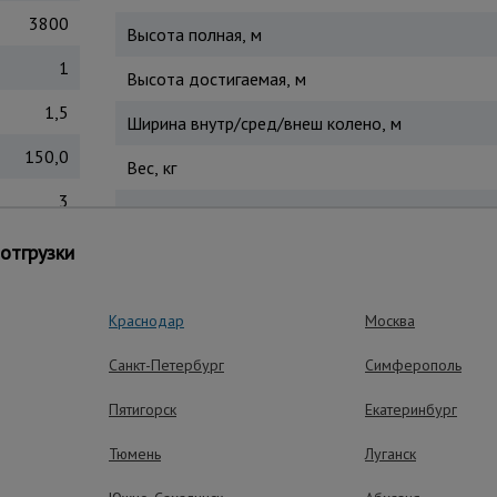
3800
Высота полная, м
1
Высота достигаемая, м
1,5
Ширина внутр/сред/внеш колено, м
150,0
Вес, кг
3
Страна производитель
1,63
отгрузки
к отдельную небольшую приставную лестницу. У трехсекционн
 4-х местах прилегания к поверхности на все случаи трансформ
Краснодар
Москва
Санкт-Петербург
Симферополь
ущества – эффективная работа
Пятигорск
Екатеринбург
Тюмень
Луганск