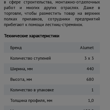
в сфере строительства, монтажно-отделочных
Тепловые
работ и многих других отраслях. Даже в
пушки
торговле, чтобы разместить товар на верхних
полках прилавков, сотрудники предприятий
прибегают к помощи лестниц-стремянок.
Металл и
металлообработка
Технические характеристики
Бренд
Alumet
Количество ступеней
3 х 3
Ширина, мм
440
Высота, мм
680
Количество в упаковке
1
Толщина профиля, мм
1,0