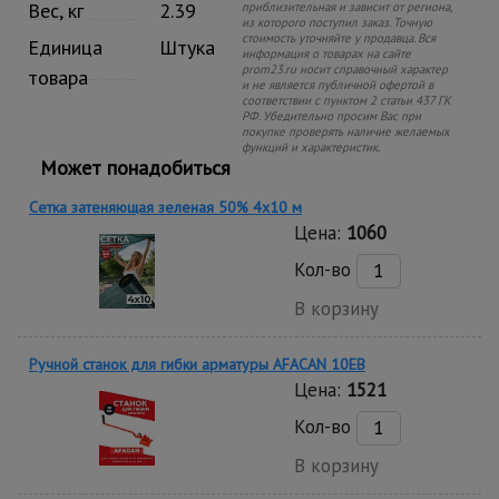
Вес, кг
2.39
приблизительная и зависит от региона,
из которого поступил заказ. Точную
стоимость уточняйте у продавца. Вся
Единица
Штука
информация о товарах на сайте
prom23.ru носит справочный характер
товара
и не является публичной офертой в
соответствии с пунктом 2 статьи 437 ГК
РФ. Убедительно просим Вас при
покупке проверять наличие желаемых
функций и характеристик.
Может понадобиться
Сетка затеняющая зеленая 50% 4х10 м
Цена:
1060
Кол-во
В корзину
Ручной станок для гибки арматуры AFACAN 10EB
Цена:
1521
Кол-во
В корзину