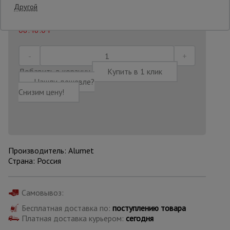
Другой
Последнее обновление цены: 14.07.2026
Опалубка
08:48:04
Вибротехника
Добавить в корзину
Купить в 1 клик
для
Нашли дешевле?
строительства
Снизим цену!
Оборудование
для работы с
арматурой
Производитель: Alumet
Страна: Россия
Оборудование
для бетонных
работ
Самовывоз:
Бесплатная доставка по:
поступлению товара
Платная доставка курьером:
сегодня
Техника