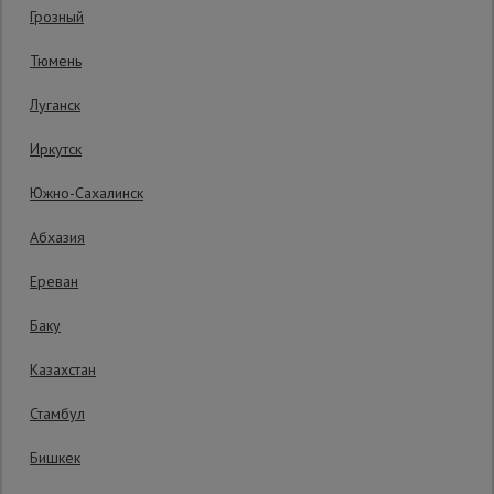
Грозный
Сетка,
Тюмень
тенты,
брезенты
Луганск
Иркутск
Строительные
подъемники
Южно-Сахалинск
Абхазия
Грузоподъемное
оборудование
Ереван
Баку
Каталог
Мусоропровод
Казахстан
строительный
всех
товаров
Стамбул
Бишкек
Фанера
3783 руб.
ламинированная
3 319
₽
Распечатать