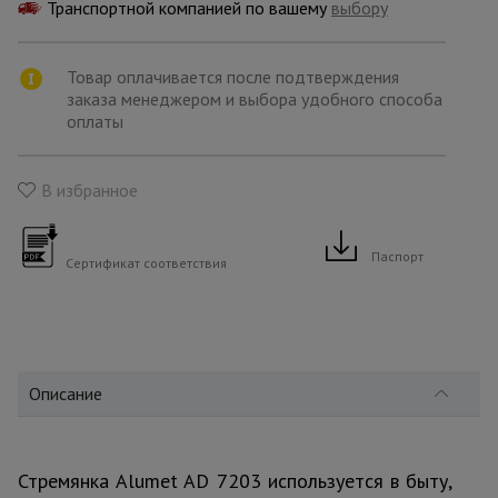
для
Транспортной компанией по вашему
выбору
склада
Товар оплачивается после подтверждения
заказа менеджером и выбора удобного способа
Тачки
строительные
оплаты
и садовые
В избранное
Лестницы
и
стремянки
Паспорт
Сертификат соответствия
Штукатурные
комплекты
Описание
Сварочные
аппараты
Стремянка Alumet AD 7203 используется в быту,