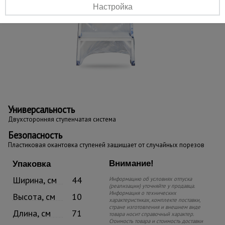
Настройка
Универсальность
Двухсторонняя ступенчатая система
Безопасность
Пластиковая окантовка ступеней защищает от случайных порезов
Внимание!
Упаковка
Ширина, см
44
Информацию об условиях отпуска
(реализации) уточняйте у продавца.
Информация о технических
Высота, см
10
характеристиках, комплекте поставки,
стране изготовления и внешнем виде
Длина, см
71
товара носит справочный характер.
Стоимость товара и стоимость доставки