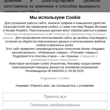
хранении и транспортировке. Целиком
изготовлена из алюминия и способна выдержать
нагрузку до 150 кг.
Мы используем Cookie
Для улучшения работы сайта, анализа трафика и повышения удобства
пользователей, мы применяем cookies, а также счетчики Яндекс.Метрики
и Google Analytics. Персональные данные могут обрабатываться в рамках
Важные преимущества –
Политики конфиденциальности
и
Согласия на обработку персональных
данных
. Для продолжения использования сайта, вы должны подтвердить
эффективная работа
согласие на обработку персональных данных и использование файлов
cookies в указанных целях.
Этот сайт применяет рекомендательные технологии (блоки «Недавно
Устойчивость
просмотренные», «Избранные товары», «Похожие товары»).
Подробности и способы отказа — на странице
«Сведения о
Тканевая стяжка предотвращает складывание
рекомендательных технологиях»
.
Некоторые категории cookie (Аналитика, Реклама) осуществляют
Малый вес
трансграничную передачу данных на основании разрешения
Легкая сборка и транспортировка
Роскомнадзора № 9484204 от 04.06.2025.
Подробнее о cookies
Нажимая «Принять все», вы соглашаетесь с условиями.
Принять все
Отклонить необязательные