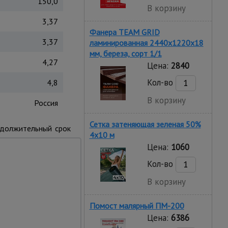
150,0
В корзину
3,37
Фанера TEAM GRID
3,37
ламинированная 2440х1220х18
мм, береза, сорт 1/1
4,27
Цена:
2840
Кол-во
4,8
В корзину
Россия
Сетка затеняющая зеленая 50%
одолжительный срок
4х10 м
Цена:
1060
динены с боковыми
Кол-во
В корзину
Помост малярный ПМ-200
Цена:
6386