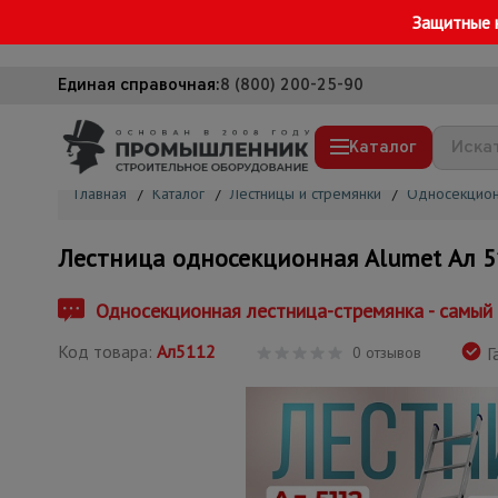
Защитные 
Единая справочная:
8 (800) 200-25-90
Каталог
Главная
/
Каталог
/
Лестницы и стремянки
/
Односекцион
Строительные леса
Лестница односекционная Alumet Ал 5
Вышки-туры
Подмости строительные
Односекционная лестница-стремянка - самый 
Сетка, тенты, брезенты
Код товара:
Ал5112
0 отзывов
Г
Строительные подъемники
Грузоподъемное оборудование
Мусоропровод строительный
Фанера ламинированная