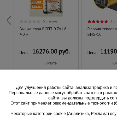
0 отзывов
1 о
Вышка-тура ВСПТ 0.7х1.6,
Газовая теплова
4.0 м
BHG-10
16276.00 руб.
11190
Цена:
Цена:
Купить
Ку
Для улучшения работы сайта, анализа трафика и по
Персональные данные могут обрабатываться в рамка
сайта, вы должны подтвердить сог
Этот сайт применяет рекомендательные технологии (
Некоторые категории cookie (Аналитика, Реклама) о