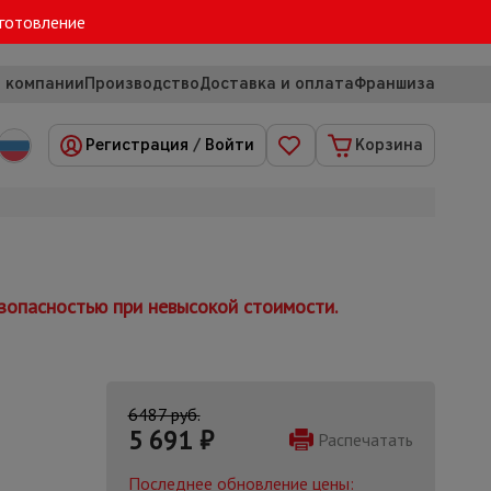
зготовление
 компании
Производство
Доставка и оплата
Франшиза
Регистрация
/
Войти
Корзина
зопасностью при невысокой стоимости.
6487 руб.
5 691
₽
Распечатать
Последнее обновление цены: