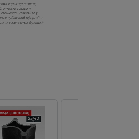
ских характеристиках,
Стоимость товара и
 стоимость уточняйте у
яется публичной офертой в
 наличие желаемых функций