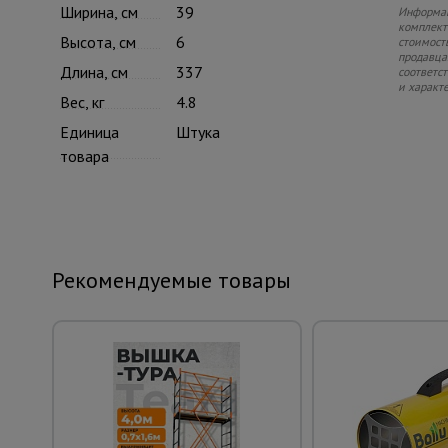
Ширина, см
39
Информац
комплекте
Высота, см
6
стоимость
продавца.
Длина, см
337
соответс
и характ
Вес, кг
4.8
Единица
Штука
товара
Рекомендуемые товары