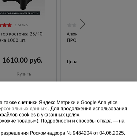
1 отзыв
0 отзывов
тор косточка 25/40
Алюминиевая вышка-тура
вка 1000 шт.
ПРОФИ 2х11, H=5м
1610.00 руб.
108820.00 руб.
Цена:
Купить
Предзаказ
также счетчики Яндекс.Метрики и Google Analytics.
персональных данных
. Для продолжения использования
файлов cookies в указанных целях.
охожие товары»). Подробности и способы отказа — на
 разрешения Роскомнадзора № 9484204 от 04.06.2025.