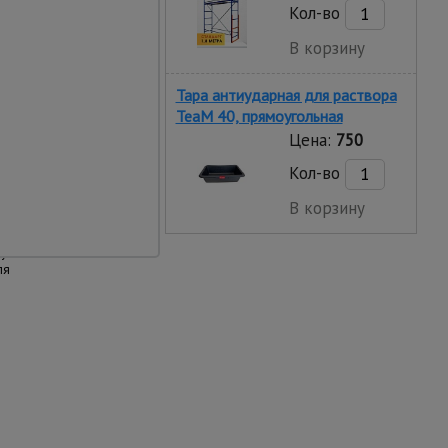
Кол-во
В корзину
дъем
из прочного
Тара антиударная для раствора
ля и надежно
нами прочным
TeaM 40, прямоугольная
пежом, обеспечивая
Цена:
750
сть конструкции
Кол-во
В корзину
ариты
ало места при хранении
руется на багажнике
ля