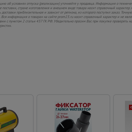
ию об условиях отпуска (реализации) уточняйте у продавца. Информация о техниче
 поставки, стране изготовления и внешнем виде товара носит справочный характер. 
 доставки приблизительная и зависит от региона, из которого поступил заказ. Точную
 Вся информация о товарах на сайте prom23.ru носит справочный характер и не явл
твии с пунктом 2 статьи 437 ГК РФ. Убедительно просим Вас при покупке проверять
еристик.