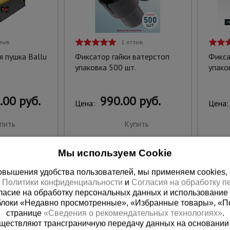
тзыв
1 отзыв
я пушка Ballu
Фиксатор гайки ватерстоп
Фикса
упаковка 500 шт.
упако
.00 руб.
990.00 руб.
Цена:
Цена:
пить
Купить
Мы используем Cookie
вышения удобства пользователей, мы применяем cookies, а 
х
Политики конфиденциальности
и
Согласия на обработку 
ласие на обработку персональных данных и использование 
блоки «Недавно просмотренные», «Избранные товары», «П
странице
«Сведения о рекомендательных технологиях»
.
существляют трансграничную передачу данных на основании