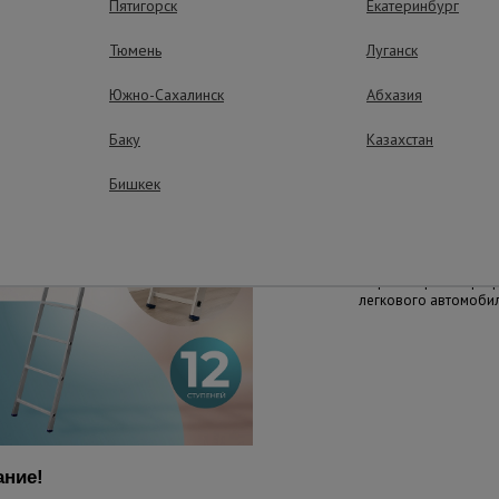
Пятигорск
Екатеринбург
Тюмень
Луганск
Безопасный по
Ступени выполнены 
Южно-Сахалинск
Абхазия
алюминиевого профи
соединены с бокови
Баку
Казахстан
завальцованным кре
максимальную жестко
Бишкек
Небольшие габ
Лестница занимает м
и просто транспорти
легкового автомоби
ние!