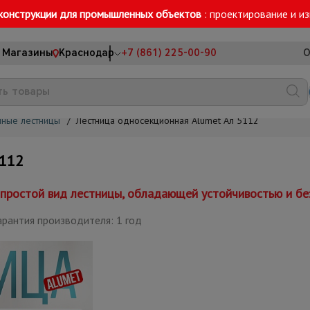
конструкции для промышленных объектов
: проектирование и и
Магазины
Краснодар
+7 (861) 225-00-90
О
ные лестницы
/
Лестница односекционная Alumet Ал 5112
112
простой вид лестницы, обладающей устойчивостью и бе
арантия производителя: 1 год