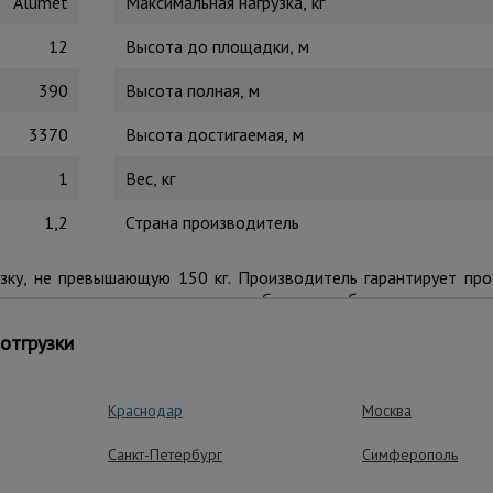
Alumet
Максимальная нагрузка, кг
12
Высота до площадки, м
390
Высота полная, м
3370
Высота достигаемая, м
1
Вес, кг
1,2
Страна производитель
узку, не превышающую 150 кг. Производитель гарантирует пр
ость при проведении самых разнообразных работ.
ыполнены из прочного, алюминиевого профиля. Ступени сое
отгрузки
Краснодар
Москва
ущества – эффективная работа
Санкт-Петербург
Симферополь