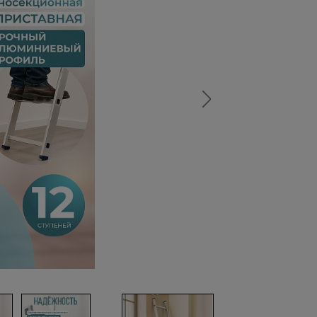
а
атурой
от