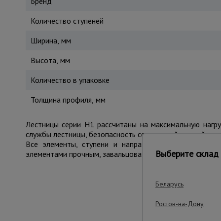
Бренд
Количество ступеней
Ширина, мм
Высота, мм
Количество в упаковке
Толщина профиля, мм
Лестницы серии H1 рассчитаны на максимальную нагр
службы лестницы, безопасность соединений и устойчив
Все элементы, ступени и направляющие лестницы в
Выберите склад 
элементами прочным, завальцованным крепежом.
Беларусь
Важные преим
Ростов-на-Дону