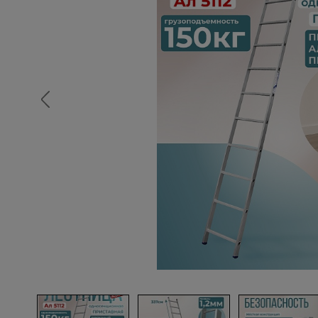
Опалубка
Вибротехника для строительств
Оборудование для работы с арм
Оборудование для бетонных раб
Техника для склада
Тачки строительные и садовые
Лестницы и стремянки
Штукатурные комплекты
Сварочные аппараты
Тепловые пушки
Металл и металлообработка