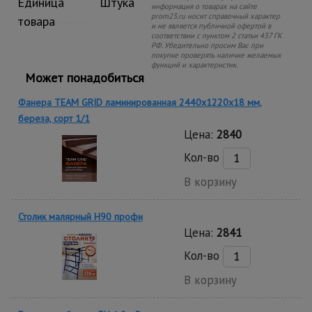
Единица
Штука
информация о товарах на сайте
prom23.ru носит справочный характер
товара
и не является публичной офертой в
соответствии с пунктом 2 статьи 437 ГК
РФ. Убедительно просим Вас при
покупке проверять наличие желаемых
функций и характеристик.
Может понадобиться
Фанера TEAM GRID ламинированная 2440х1220х18 мм,
береза, сорт 1/1
Цена:
2840
Кол-во
В корзину
Столик малярный H90 профи
Цена:
2841
Кол-во
В корзину