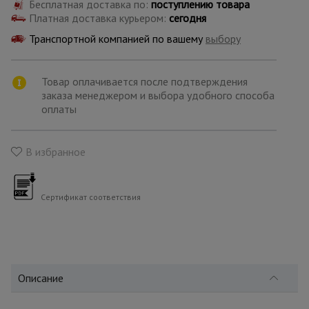
для
Бесплатная доставка по:
поступлению товара
склада
Платная доставка курьером:
сегодня
Транспортной компанией по вашему
выбору
Тачки
строительные
Товар оплачивается после подтверждения
и садовые
заказа менеджером и выбора удобного способа
оплаты
Лестницы
и
В избранное
стремянки
Сертификат соответствия
Штукатурные
комплекты
Сварочные
аппараты
Описание