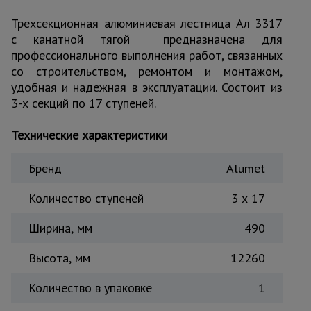
Тепловые
Трехсекционная алюминиевая лестница Ал 3317
пушки
с канатной тягой предназначена для
профессионального выполнения работ, связанных
со строительством, ремонтом и монтажом,
Металл и
удобная и надежная в эксплуатации. Состоит из
металлообработка
3-х секций по 17 ступеней.
Технические характеристики
Бренд
Alumet
Количество ступеней
3 x 17
Ширина, мм
490
Высота, мм
12260
Количество в упаковке
1