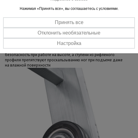
эффективная работа
Нажимая «Принять все», вы соглашаетесь с условиями.
Быстрая установка
Принять все
Легко складывается / раскладывается и надежно фиксируется
при помощи канатов. Незаменима в экстренных ситуациях: пожар,
Отклонить необязательные
спасение людей и др.
Безопасная конструкция
Настройка
Прочные фиксаторы и неразрываемые канаты гарантируют
безопасность при работе на высоте, а ступени из рифленого
профиля препятствуют проскальзыванию ног при подъеме даже
на влажной поверхности