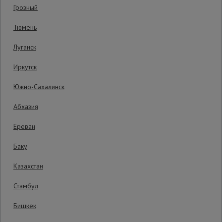
Грозный
Гарантия производителя: 1 год
Сетка,
Тюмень
тенты,
брезенты
Луганск
Иркутск
Строительные
подъемники
Южно-Сахалинск
Абхазия
Грузоподъемное
оборудование
Ереван
Баку
Каталог
Мусоропровод
Казахстан
строительный
всех
товаров
Стамбул
Бишкек
Фанера
ламинированная