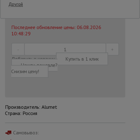
Другой
62 370
₽
Распечатать
Опалубка
Последнее обновление цены: 06.08.2026
10:48:29
Вибротехника
для
строительства
Добавить в корзину
Купить в 1 клик
Нашли дешевле?
Снизим цену!
Оборудование
для работы с
арматурой
Оборудование
Производитель: Alumet
для бетонных
Страна: Россия
работ
Самовывоз:
Техника