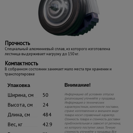
Прочность
Специальный алюминиевый сплав, из которого изготовлена
лестница выдерживает нагрузку до 150 кг.
Компактность
В собранном состоянии занимает мало места при хранении и
транспортировке
Внимание!
Упаковка
Ширина, см
50
Информацию об условиях отпуска
(реализации) уточняйте у продавца.
Информация о технических
Высота, см
24
характеристиках, комплекте поставки,
стране изготовления и внешнем виде
Длина, см
484
товара носит справочный характер.
Стоимость товара и стоимость доставки
Вес, кг
42.9
приблизительная и зависит от региона,
из которого поступил заказ. Точную
стоимость уточняйте у продавца. Вся