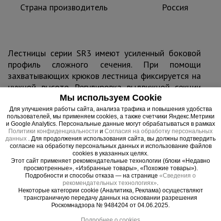
Страна производитель
Россия
Лестницы серии SR3 имеют усиленный боковой
профиль сложного сечения. При помощи
захватывающих крюков лестница фиксируется на
нужной высоте. Регулировка выдвижной секции
осуществляется при помощи троса (канатной
Мы используем Cookie
тяги). Удобно раскладываемая конструкция,
Для улучшения работы сайта, анализа трафика и повышения удобства
пользователей, мы применяем cookies, а также счетчики Яндекс.Метрики
простая регулировка и защита от скольжения. В
и Google Analytics. Персональные данные могут обрабатываться в рамках
сложенном состоянии лестница имеет
Политики конфиденциальности
и
Согласия на обработку персональных
данных
. Для продолжения использования сайта, вы должны подтвердить
небольшие габариты, что очень важно при
согласие на обработку персональных данных и использование файлов
транспортировке. Лестницы укомплектованы
cookies в указанных целях.
Этот сайт применяет рекомендательные технологии (блоки «Недавно
роликами. Ступени и направляющие из алюминия.
просмотренные», «Избранные товары», «Похожие товары»).
Подробности и способы отказа — на странице
«Сведения о
рекомендательных технологиях»
.
Некоторые категории cookie (Аналитика, Реклама) осуществляют
трансграничную передачу данных на основании разрешения
Роскомнадзора № 9484204 от 04.06.2025.
Важные преимущества –
Подробнее о cookies