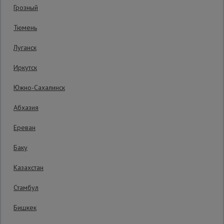
Грозный
Гарантия производителя: 1 год
Сетка,
Тюмень
тенты,
брезенты
Луганск
Иркутск
Строительные
подъемники
Южно-Сахалинск
Абхазия
Грузоподъемное
оборудование
Ереван
Баку
Каталог
Мусоропровод
Казахстан
строительный
всех
товаров
Стамбул
Бишкек
Фанера
ламинированная