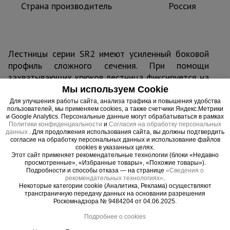
Страна производитель
Россия
Лестницы серии SR2 имеют усиленный боковой
профиль сложного сечения. При помощи
захватывающих крюков лестница фиксируется на
нужной высоте. Регулировка выдвижной секции
Мы используем Cookie
осуществляется при помощи троса. Удобно
Для улучшения работы сайта, анализа трафика и повышения удобства
пользователей, мы применяем cookies, а также счетчики Яндекс.Метрики
раскладываемая конструкция, простая
и Google Analytics. Персональные данные могут обрабатываться в рамках
регулировка и защита от скольжения. Лестницы
Политики конфиденциальности
и
Согласия на обработку персональных
данных
. Для продолжения использования сайта, вы должны подтвердить
укомплектованы роликами, с помощью которых
согласие на обработку персональных данных и использование файлов
происходит движение верхней секции по стене.
cookies в указанных целях.
Этот сайт применяет рекомендательные технологии (блоки «Недавно
просмотренные», «Избранные товары», «Похожие товары»).
Подробности и способы отказа — на странице
«Сведения о
рекомендательных технологиях»
.
Некоторые категории cookie (Аналитика, Реклама) осуществляют
Важные преимущества –
трансграничную передачу данных на основании разрешения
Роскомнадзора № 9484204 от 04.06.2025.
эффективная работа
Подробнее о cookies