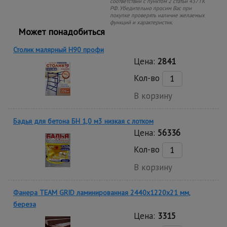
соответствии с пунктом 2 статьи 437 ГК
РФ. Убедительно просим Вас при
покупке проверять наличие желаемых
функций и характеристик.
Может понадобиться
Столик малярный H90 профи
Цена:
2841
Кол-во
В корзину
Бадья для бетона БН 1,0 м3 низкая c лотком
Цена:
56336
Кол-во
В корзину
Фанера TEAM GRID ламинированная 2440х1220х21 мм,
береза
Цена:
3315