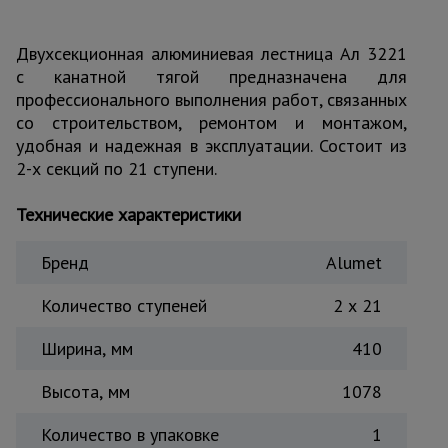
Тепловые
пушки
Двухсекционная алюминиевая лестница Ал 3221
с канатной тягой предназначена для
профессионального выполнения работ, связанных
Металл и
со строительством, ремонтом и монтажом,
металлообработка
удобная и надежная в эксплуатации. Состоит из
2-х секций по 21 ступени.
Технические характеристики
Бренд
Alumet
Количество ступеней
2 х 21
Ширина, мм
410
Высота, мм
1078
Количество в упаковке
1