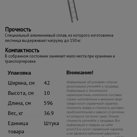
Прочность
Специальный алюминиевый сплав, из которого изготовлена
лестница выдерживает нагрузку до 150 кг.
Компактность
В собранном состоянии занимает мало места при хранении и
транспортировке
Внимание!
Упаковка
Ширина, см
42
Информацию об условиях отпуска
(реализации) уточняйте у продавца.
Информация о технических
Высота, см
10
характеристиках, комплекте поставки,
стране изготовления и внешнем виде
Длина, см
596
товара носит справочный характер.
Стоимость товара и стоимость доставки
Вес, кг
36.9
приблизительная и зависит от региона,
из которого поступил заказ. Точную
стоимость уточняйте у продавца. Вся
Единица
Штука
информация о товарах на сайте
prom23.ru носит справочный характер
товара
и не является публичной офертой в