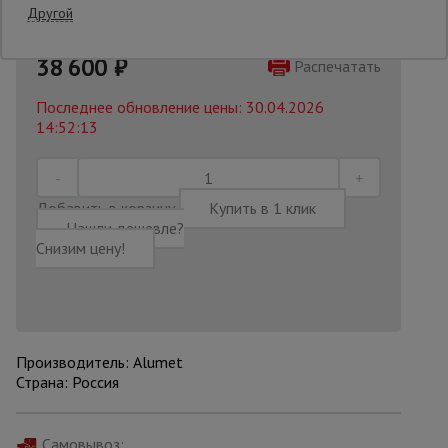
Другой
48150 руб.
Опалубка
38 600
₽
Распечатать
Последнее обновление цены: 30.04.2026
14:52:13
Вибротехника
для
строительства
Добавить в корзину
Купить в 1 клик
Нашли дешевле?
Оборудование
для работы с
Снизим цену!
арматурой
Оборудование
для бетонных
Производитель: Alumet
работ
Страна: Россия
Техника
Самовывоз: