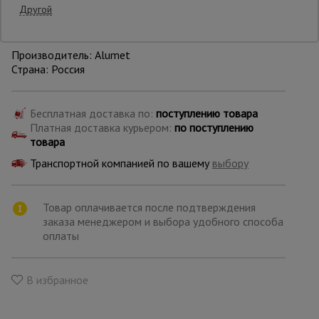
Другой
Уточнить цену
Опалубка
Производитель: Alumet
Страна: Россия
Вибротехника
для
Бесплатная доставка по:
поступлению товара
строительства
Платная доставка курьером:
по поступлению
товара
Транспортной компанией по вашему
выбору
Оборудование
для работы с
арматурой
Товар оплачивается после подтверждения
заказа менеджером и выбора удобного способа
оплаты
Оборудование
для бетонных
работ
В избранное
Техника