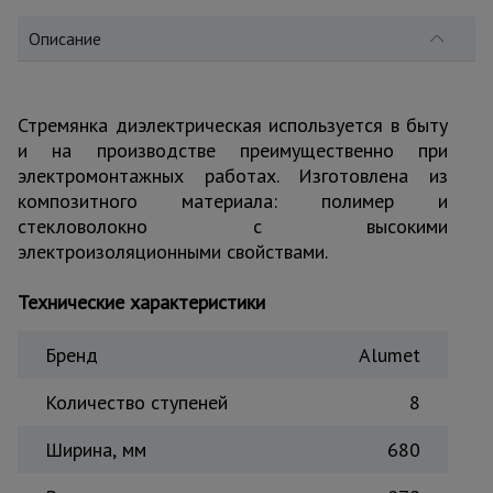
для
склада
Описание
Тачки
строительные
Стремянка диэлектрическая используется в быту
и садовые
и на производстве преимущественно при
электромонтажных работах. Изготовлена из
композитного материала: полимер и
Лестницы
стекловолокно с высокими
и
стремянки
электроизоляционными свойствами.
Технические характеристики
Штукатурные
комплекты
Бренд
Alumet
Количество ступеней
8
Сварочные
аппараты
Ширина, мм
680