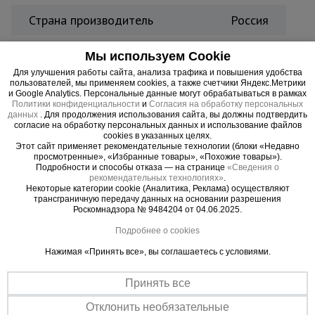
Страна производитель
Россия
Мы используем Cookie
Для улучшения работы сайта, анализа трафика и повышения удобства
Материал стремянки позволяет производить
пользователей, мы применяем cookies, а также счетчики Яндекс.Метрики
и Google Analytics. Персональные данные могут обрабатываться в рамках
работы и с переменным, и с постоянным током
Политики конфиденциальности
и
Согласия на обработку персональных
без опасности получить поражение
данных
. Для продолжения использования сайта, вы должны подтвердить
согласие на обработку персональных данных и использование файлов
электричеством при случайном касании
cookies в указанных целях.
Этот сайт применяет рекомендательные технологии (блоки «Недавно
токопроводящих элементов.
просмотренные», «Избранные товары», «Похожие товары»).
Прочность лестницы также позволяет
Подробности и способы отказа — на странице
«Сведения о
рекомендательных технологиях»
.
выдержать вес работника любой комплекции и
Некоторые категории cookie (Аналитика, Реклама) осуществляют
даже снаряженного инструментами и доп.
трансграничную передачу данных на основании разрешения
Роскомнадзора № 9484204 от 04.06.2025.
оборудованием. Малый вес и компактность
позволяют быстро переставлять стремянку с
Подробнее о cookies
места на место и приводить ее в рабочее
Нажимая «Принять все», вы соглашаетесь с условиями.
положение.
Принять все
Отклонить необязательные