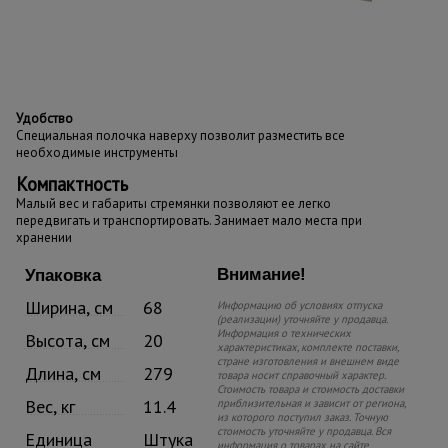
Удобство
Специальная полочка наверху позволит разместить все
необходимые инструменты
Компактность
Малый вес и габариты стремянки позволяют ее легко
передвигать и транспортировать. Занимает мало места при
хранении
Внимание!
Упаковка
Ширина, см
68
Информацию об условиях отпуска
(реализации) уточняйте у продавца.
Информация о технических
Высота, см
20
характеристиках, комплекте поставки,
стране изготовления и внешнем виде
Длина, см
279
товара носит справочный характер.
Стоимость товара и стоимость доставки
Вес, кг
11.4
приблизительная и зависит от региона,
из которого поступил заказ. Точную
стоимость уточняйте у продавца. Вся
Единица
Штука
информация о товарах на сайте