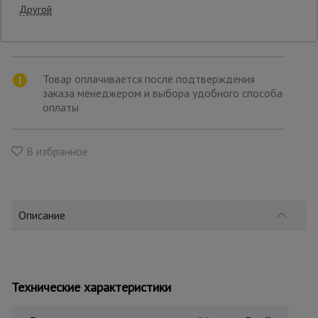
Другой
товара
Транспортной компанией по вашему
выбору
Опалубка
Товар оплачивается после подтверждения
заказа менеджером и выбора удобного способа
Вибротехника
для
оплаты
строительства
В избранное
Оборудование
для работы с
арматурой
Описание
Оборудование
для бетонных
работ
Технические характеристики
Техника