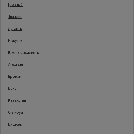
Гарантия производителя: 1 год
Грозный
Сетка,
Тюмень
тенты,
брезенты
Луганск
Иркутск
Строительные
подъемники
Южно-Сахалинск
Абхазия
Грузоподъемное
оборудование
Ереван
Уточнить цену
Баку
Каталог
Мусоропровод
Казахстан
строительный
всех
Производитель: Magnus-Profi
товаров
Страна: Чехия
Стамбул
Бишкек
Фанера
Бесплатная доставка по:
поступлению товара
ламинированная
Платная доставка курьером:
по поступлению