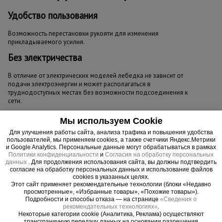
Удобство пользования
Возможность перестановки рукояти для изменения
прикладываемого усилия.
Без электричества
В отличие от электрических моделей лебедка не зависит от
подачи электроэнергии и может располагаться в
труднодоступных местах без возможности подсоединения к
сети.
Мы используем Cookie
Для улучшения работы сайта, анализа трафика и повышения удобства
пользователей, мы применяем cookies, а также счетчики Яндекс.Метрики
и Google Analytics. Персональные данные могут обрабатываться в рамках
Политики конфиденциальности
и
Согласия на обработку персональных
данных
. Для продолжения использования сайта, вы должны подтвердить
согласие на обработку персональных данных и использование файлов
cookies в указанных целях.
Этот сайт применяет рекомендательные технологии (блоки «Недавно
просмотренные», «Избранные товары», «Похожие товары»).
Подробности и способы отказа — на странице
«Сведения о
рекомендательных технологиях»
.
Некоторые категории cookie (Аналитика, Реклама) осуществляют
трансграничную передачу данных на основании разрешения