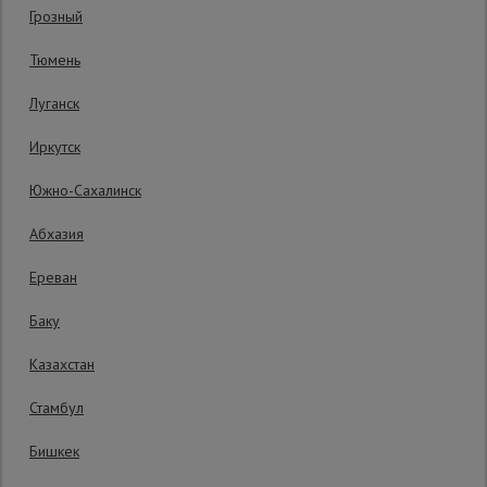
Гарантия производителя: 1 год
Грозный
Сетка,
Тюмень
тенты,
брезенты
Луганск
Иркутск
Строительные
подъемники
Южно-Сахалинск
Абхазия
Грузоподъемное
оборудование
Ереван
Уточнить цену
Баку
Каталог
Мусоропровод
Казахстан
строительный
всех
Производитель: Magnus-Profi
товаров
Страна: Чехия
Стамбул
Бишкек
Фанера
Бесплатная доставка по:
поступлению товара
ламинированная
Платная доставка курьером:
по поступлению