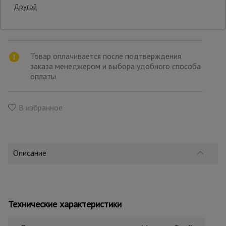
Другой
товара
Транспортной компанией по вашему
выбору
Опалубка
Товар оплачивается после подтверждения
заказа менеджером и выбора удобного способа
Вибротехника
для
оплаты
строительства
В избранное
Оборудование
для работы с
арматурой
Описание
Оборудование
для бетонных
работ
Технические характеристики
Техника