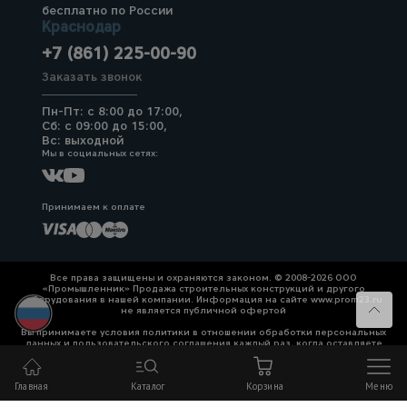
бесплатно по России
Краснодар
+7 (861) 225-00-90
Заказать звонок
Пн-Пт: с 8:00 до 17:00,
Сб: с 09:00 до 15:00,
Вс: выходной
Мы в социальных сетях:
Принимаем к оплате
Все права защищены и охраняются законом. © 2008-2026 ООО
«Промышленник» Продажа строительных конструкций и другого
оборудования в нашей компании. Информация на сайте www.prom23.ru
не является публичной офертой
Вы принимаете условия политики в отношении обработки персональных
данных и пользовательского соглашения каждый раз, когда оставляете
свои данные в любой форме обратной связи на сайте prom23.ru и его
поддоменов
Главная
Каталог
Корзина
Меню
Политика конфиденциальности
Согласие на обработку персональных данных