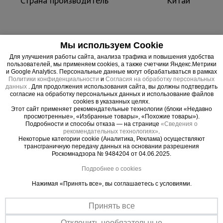
Страна производитель
Китай
Мы используем Cookie
Используется преимущественно для работы в
закрытых помещениях с ровным полом.
Для улучшения работы сайта, анализа трафика и повышения удобства
пользователей, мы применяем cookies, а также счетчики Яндекс.Метрики
Обладает исключительной маневренностью.
и Google Analytics. Персональные данные могут обрабатываться в рамках
Небольшие габариты позволяют с легкостью
Политики конфиденциальности
и
Согласия на обработку персональных
данных
. Для продолжения использования сайта, вы должны подтвердить
перемещаться в условиях ограниченного
согласие на обработку персональных данных и использование файлов
пространства и справляться с подъемом грузов в
cookies в указанных целях.
Этот сайт применяет рекомендательные технологии (блоки «Недавно
тесной обстановке. Гидравлическая система
просмотренные», «Избранные товары», «Похожие товары»).
Подробности и способы отказа — на странице
«Сведения о
делает работает от рычага и педали, упрощая
рекомендательных технологиях»
.
процесс погрузочных работ.
Некоторые категории cookie (Аналитика, Реклама) осуществляют
трансграничную передачу данных на основании разрешения
Роскомнадзора № 9484204 от 04.06.2025.
Подробнее о cookies
Важные преимущества –
Нажимая «Принять все», вы соглашаетесь с условиями.
эффективная работа
Принять все
Легкий подъем
Отклонить необязательные