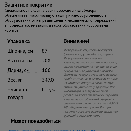
Защитное покрытие
Специальное покрытие всей поверхности штабелера
обеспечивает максимальную защиту и износоустойчивость
оборудования от непредвиденных механических повреждений
в процессе эксплуатации, а также образования коррозии на
корпусе
Внимание!
Упаковка
Ширина, см
87
Информацию об условиях отпуска
(реализации) уточняйте у продавца.
Информация о технических
Высота, см
208
характеристиках, комплекте поставки,
стране изготовления и внешнем виде
Длина, см
166
товара носит справочный характер.
Стоимость товара и стоимость доставки
Вес, кг
347.0
приблизительная и зависит от региона,
из которого поступил заказ. Точную
стоимость уточняйте у продавца. Вся
Единица
Штука
информация о товарах на сайте
prom23.ru носит справочный характер
товара
и не является публичной офертой в
соответствии с пунктом 2 статьи 437 ГК
РФ. Убедительно просим Вас при
покупке проверять наличие желаемых
функций и характеристик.
Может понадобиться