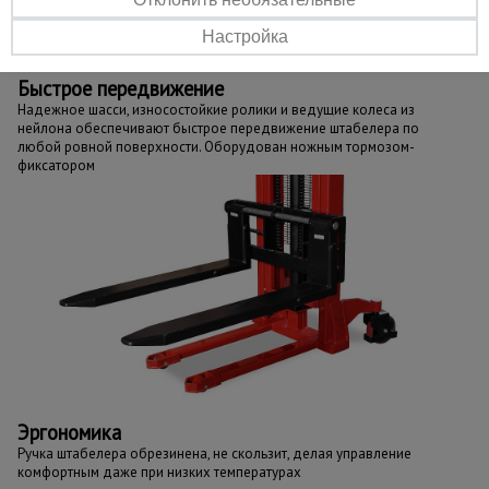
Груз поднимается и опускается при помощи гидроцилиндра,
существенно облегчая труд оператора. Для работы
Настройка
предусмотрены ручной и ножной подъемные механизмы
Быстрое передвижение
Надежное шасси, износостойкие ролики и ведущие колеса из
нейлона обеспечивают быстрое передвижение штабелера по
любой ровной поверхности. Оборудован ножным тормозом-
фиксатором
Эргономика
Ручка штабелера обрезинена, не скользит, делая управление
комфортным даже при низких температурах