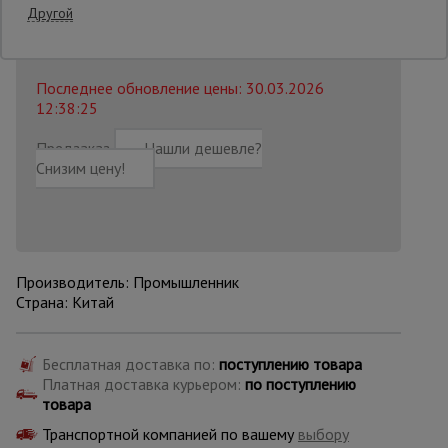
Другой
104082 руб.
94 620
₽
Распечатать
Опалубка
Последнее обновление цены: 30.03.2026
12:38:25
Вибротехника
для
Предзаказ
Нашли дешевле?
строительства
Снизим цену!
Оборудование
для работы с
арматурой
Производитель: Промышленник
Страна: Китай
Оборудование
для бетонных
работ
Бесплатная доставка по:
поступлению товара
Платная доставка курьером:
по поступлению
товара
Транспортной компанией по вашему
выбору
Техника