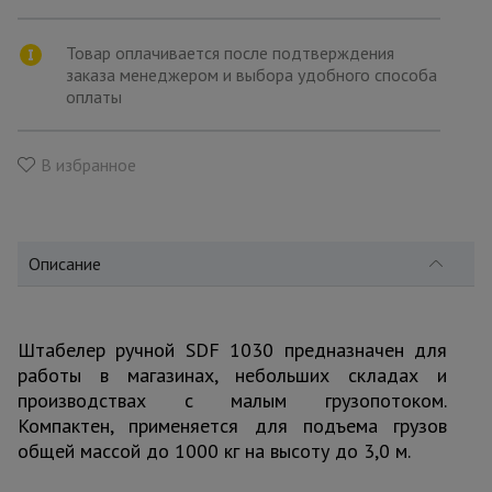
для
склада
Товар оплачивается после подтверждения
заказа менеджером и выбора удобного способа
оплаты
Тачки
строительные
и садовые
В избранное
Лестницы
и
стремянки
Описание
Штукатурные
комплекты
Штабелер ручной SDF 1030 предназначен для
работы в магазинах, небольших складах и
производствах с малым грузопотоком.
Сварочные
Компактен, применяется для подъема грузов
аппараты
общей массой до 1000 кг на высоту до 3,0 м.