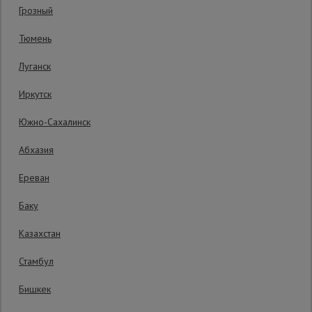
Гарантия производителя: 1 год
Грозный
Сетка,
Тюмень
тенты,
брезенты
Луганск
Иркутск
Строительные
подъемники
Южно-Сахалинск
Абхазия
Грузоподъемное
оборудование
Ереван
Баку
Каталог
Мусоропровод
Казахстан
строительный
всех
товаров
Стамбул
Бишкек
Фанера
ламинированная