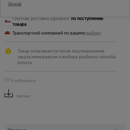
Другой
Бесплатная доставка по:
поступлению товара
Опалубка
Платная доставка курьером:
по поступлению
товара
Транспортной компанией по вашему
выбору
Вибротехника
для
строительства
Товар оплачивается после подтверждения
заказа менеджером и выбора удобного способа
оплаты
Оборудование
для работы с
арматурой
В избранное
Паспорт
Оборудование
для бетонных
работ
Техника