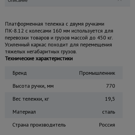
Описание
для
склада
Платформенная тележка с двумя ручками
Тачки
ПК-8.12 с колесами 160 мм используется для
строительные
и садовые
перевозки товаров и грузов массой до 450 кг.
Усиленный каркас походит для перемещения
тяжелых негабаритных грузов.
Технические характеристики
Лестницы
и
стремянки
Бренд
Промышленник
Высота ручки, мм
770
Штукатурные
комплекты
Вес тележки, кг
19,5
Материал
сталь
Сварочные
аппараты
Страна производитель
Россия