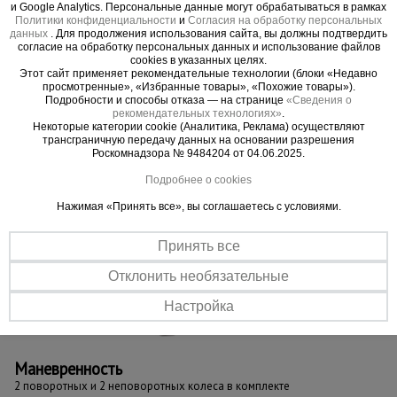
и Google Analytics. Персональные данные могут обрабатываться в рамках
Политики конфиденциальности
и
Согласия на обработку персональных
Увеличенная грузоподъемность
данных
. Для продолжения использования сайта, вы должны подтвердить
Колеса диаметром 160 мм позволяют перевозить грузы массой
согласие на обработку персональных данных и использование файлов
до 450 кг
cookies в указанных целях.
Этот сайт применяет рекомендательные технологии (блоки «Недавно
Просторная платформа
просмотренные», «Избранные товары», «Похожие товары»).
Подробности и способы отказа — на странице
«Сведения о
Широкая площадка для перемещения грузов различных
рекомендательных технологиях»
.
габаритов – 800 x 1200 мм
Некоторые категории cookie (Аналитика, Реклама) осуществляют
трансграничную передачу данных на основании разрешения
Роскомнадзора № 9484204 от 04.06.2025.
Подробнее о cookies
Нажимая «Принять все», вы соглашаетесь с условиями.
Принять все
Отклонить необязательные
Настройка
Маневренность
2 поворотных и 2 неповоротных колеса в комплекте