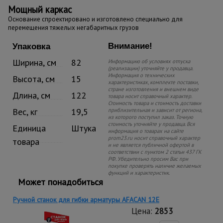
Мощный каркас
Основание спроектировано и изготовлено специально для
перемещения тяжелых негабаритных грузов
Внимание!
Упаковка
Ширина, см
82
Информацию об условиях отпуска
(реализации) уточняйте у продавца.
Информация о технических
Высота, см
15
характеристиках, комплекте поставки,
стране изготовления и внешнем виде
Длина, см
122
товара носит справочный характер.
Стоимость товара и стоимость доставки
Вес, кг
19,5
приблизительная и зависит от региона,
из которого поступил заказ. Точную
стоимость уточняйте у продавца. Вся
Единица
Штука
информация о товарах на сайте
prom23.ru носит справочный характер
товара
и не является публичной офертой в
соответствии с пунктом 2 статьи 437 ГК
РФ. Убедительно просим Вас при
покупке проверять наличие желаемых
функций и характеристик.
Может понадобиться
Ручной станок для гибки арматуры AFACAN 12E
Цена:
2853